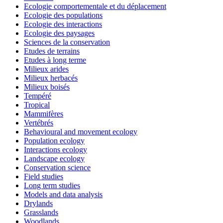
Ecologie comportementale et du déplacement
Ecologie des populations
Ecologie des interactions
Ecologie des paysages
Sciences de la conservation
Etudes de terrains
Etudes à long terme
Milieux arides
Milieux herbacés
Milieux boisés
Tempéré
Tropical
Mammifères
Vertébrés
Behavioural and movement ecology
Population ecology
Interactions ecology
Landscape ecology
Conservation science
Field studies
Long term studies
Models and data analysis
Drylands
Grasslands
Woodlands