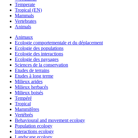
Temperate
Tropical (EN)
Mammals
Vertebrates
Animals
Animaux
Ecologie comportementale et du déplacement
Ecologie des populations
Ecologie des interactions
Ecologie des paysages
Sciences de la conservation
Etudes de terrains
Etudes à long terme
Milieux arides
Milieux herbacés
Milieux boisés
Tempéré
Tropical
Mammifères
Vertébrés
Behavioural and movement ecology
Population ecology
Interactions ecology
Landscape ecology