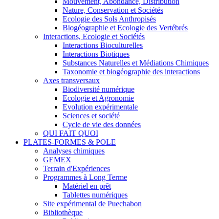
Mouvement, Abondance, Distribution
Nature, Conservation et Sociétés
Ecologie des Sols Anthropisés
Biogéographie et Ecologie des Vertébrés
Interactions, Ecologie et Sociétés
Interactions Bioculturelles
Interactions Biotiques
Substances Naturelles et Médiations Chimiques
Taxonomie et biogéographie des interactions
Axes transversaux
Biodiversité numérique
Ecologie et Agronomie
Evolution expérimentale
Sciences et société
Cycle de vie des données
QUI FAIT QUOI
PLATES-FORMES & POLE
Analyses chimiques
GEMEX
Terrain d'Expériences
Programmes à Long Terme
Matériel en prêt
Tablettes numériques
Site expérimental de Puechabon
Bibliothèque