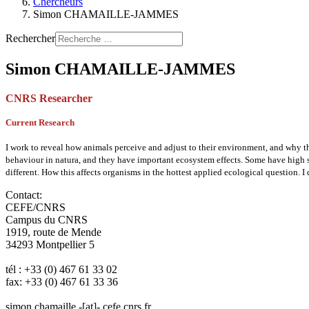
Chercheurs
Simon CHAMAILLE-JAMMES
Rechercher
Simon CHAMAILLE-JAMMES
CNRS Researcher
Current Research
I work to reveal how animals perceive and adjust to their environment, and why th
behaviour in natura, and they have important ecosystem effects. Some have high 
different. How this affects organisms in the hottest applied ecological question. I
Contact:
CEFE/CNRS
Campus du CNRS
1919, route de Mende
34293 Montpellier 5
tél : +33 (0) 467 61 33 02
fax: +33 (0) 467 61 33 36
simon.chamaille -[at]- cefe.cnrs.fr