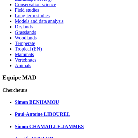
Conservation science
Field studies
Long term studies
Models and data analysis
Drylands
Grasslands
Woodlands
Temperate
Tropical (EN)
Mammals
Vertebrates
Animals
Equipe MAD
Chercheurs
Simon BENHAMOU
Paul-Antoine LIBOUREL
Simon CHAMAILLE-JAMMES