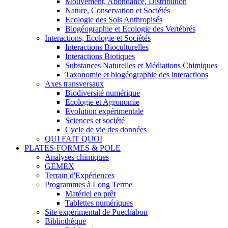
Mouvement, Abondance, Distribution
Nature, Conservation et Sociétés
Ecologie des Sols Anthropisés
Biogéographie et Ecologie des Vertébrés
Interactions, Ecologie et Sociétés
Interactions Bioculturelles
Interactions Biotiques
Substances Naturelles et Médiations Chimiques
Taxonomie et biogéographie des interactions
Axes transversaux
Biodiversité numérique
Ecologie et Agronomie
Evolution expérimentale
Sciences et société
Cycle de vie des données
QUI FAIT QUOI
PLATES-FORMES & POLE
Analyses chimiques
GEMEX
Terrain d'Expériences
Programmes à Long Terme
Matériel en prêt
Tablettes numériques
Site expérimental de Puechabon
Bibliothèque