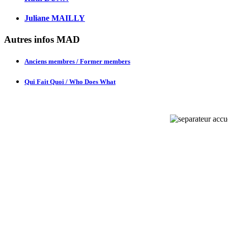
Juliane MAILLY
Autres infos MAD
Anciens membres / Former members
Qui Fait Quoi / Who Does What