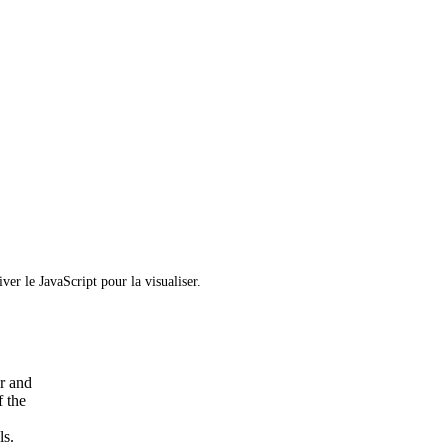
ver le JavaScript pour la visualiser.
r and
f the
ls.