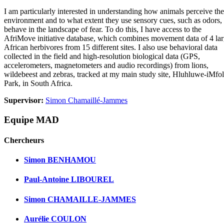
I am particularly interested in understanding how animals perceive the
environment and to what extent they use sensory cues, such as odors, 
behave in the landscape of fear. To do this, I have access to the
AfriMove initiative database, which combines movement data of 4 la
African herbivores from 15 different sites. I also use behavioral data
collected in the field and high-resolution biological data (GPS,
accelerometers, magnetometers and audio recordings) from lions,
wildebeest and zebras, tracked at my main study site, Hluhluwe-iMfol
Park, in South Africa.
Supervisor:
Simon Chamaillé-Jammes
Equipe MAD
Chercheurs
Simon BENHAMOU
Paul-Antoine LIBOUREL
Simon CHAMAILLE-JAMMES
Aurélie COULON