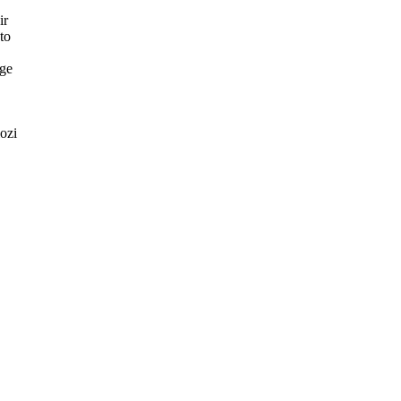
ir
to
rge
ozi