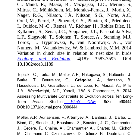
C., Mänd, R., Massa, B., Mazgajski, T.D., Merino, S.,
Mitrus, C., Mönkkönen, M., Morales-Fernaz, J., Morin, X.,
Nager, R.G., Nilsson, J-Å, Nilsson, S.G., Norte, A.C.,
Orell, M., Perret, P., Pimentel, C.S., Pinxten, R., Priedniece,
I., Quidoz, M.-C., Remeš, V., Richner, H., Robles Díez, H.,
Rytkönen, S., Senar, J.C., Seppänen, J.T., Pascoal da Silva,
L.F., Slagsvold, T., Solonen, T., Sorace, A., Stenning, M.J.,
Török, J., Tryjanowski, P., van Noordwijk, A.J., von
Numers, M., Walankiewicz, W. & Lambrechts, M.M. 2014.
Variation in clutch size in relation to nest size in birds.
Ecology and Evolution
. 4(18): 3583-3595. DOI:
10.1002/ece3.1189
Tepliski, C., Tarka, M., Møller, A.P., Nakagawa, S., Balbontin, J.,
Burke, T., Doutrelant, C.,
Grégoire, A.
, Hansson, B.,
Hasselquist, D., Gustaffson, L., de Lope, F., Marzal, A., Mills,
J.A., Wheelwright, N.T., Yarrall, J.W. & Charmantier, A. 2014.
Assessing Multivariate Constraints to Evolution across Ten Long-
Term Avian Studies.
PLoS ONE
. 9(3): e90444.
DOI:10.1371/journal.pone.0090444
Møller, A.P., Adriaensen, F., Artemyev, A., Bańbura, J., Barba, E.,
Biard, C., Blondel, J., Bouslama, Z., Bouvier , J.-C., Camprodon,
J., Cecere, F., Chaine, A., Charmantier, A., Charter, M., Cichoń,
M., Cusimano, C., Czeszczewik, D., Doligez, B., Doutrelant, C.,