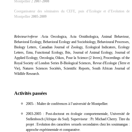
Montpellier 2
2007-2008
Coorganisateur des séminaires du CEFE, puis d’Ecologie et d’Evolution de
Montpellier
2005-2009
Relecteur/referee :
Acta Oecologica, Acta Ornithologica, Animal Behaviour,
Behavioral Ecology, Behavioral Ecology and Sociobiology, Behavioural Processes,
Biology Letters, Canadian Journal of Zoology, Ecological Indicators, Ecology
Letters, Emu, Functional Ecology, Ibis, Journal of Animal Ecology, Journal of
Applied Ecology, Oecologia, Oikos, Pour la Science (2 livres), Proceedings of the
Royal Society of London Series B-Biological Sciences, Revue d'Ecologie (Terre et
Vie), Natures Sciences Sociétés, Scientific Reports, South African Journal of
Wildlife Research.
Activités passées
2005- : Maître de conférences à l’université de Montpellier.
2003-2005 : Post-doctorat en écologie comportementale, Université de
Stellenbosch (Afrique du Sud). Superviseur : Pr. Michael Cherry. Titre du
projet : Evolution des caractères sexuels secondaires chez les souimangas :
approche expérimentale et comparative.