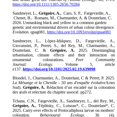
https://doi.org/10.1111/1365-2656.70284
Sandmeyer, L.,
Grégoire, A.
, Caro, S. P., Fargevieille, A.,
Chenet, B., Romans, M., Charmantier, A. & Doutrelant, C.
2026. Unmasking black and yellow in a common garden:
genetic and environmental drivers of urban colour divergence.
Evolution
. qpag081,
https://doi.org/10.1093/evolut/qpag081
Sandmeyer, L., López-Idiáquez, D., Fargevieille, A.,
Giovannini, P., Perret, S., del Rey, M., Charmantier, A.,
Doutrelant, C. &
Grégoire, A.
2025. Disentangling
urbanisation, climate effects and their interaction on
ornamental colourations.
Peer Community
Journal:
Ecology
. Volume 5, article
e137.
https://doi.org/10.1101/2025.02.19.639098
Blondel, J., Charmantier, A., Doutrelant, C & Perret, P. 2025.
La Mésange et la Chenille – 50 ans d'enquête évolutive
Actes
Sud).
Grégoire, A.
Rédaction d’un encadré sur la coloration
des œufs et relecture du chapitre associé. pp272.
Tchana, C.N., Fargevieille, A., Sandmeyer, L., del Rey, M.,
Grégoire, A.
, Téplitsky, C., Loiseau*, C., Doutrelant*, C.
2025. Carry-over effects of Protocalliphora larvae on mothers’
coloration.
Behavioural Ecology
. 36 (4).