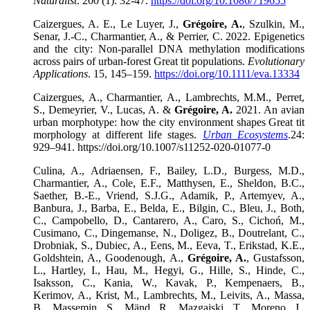
Naturalist
. 200 (1): 32-47.
https://doi.org/10.1086/719655
Caizergues, A. E., Le Luyer, J.,
Grégoire, A.
, Szulkin, M.,
Senar, J.-C., Charmantier, A., & Perrier, C. 2022. Epigenetics
and the city: Non-parallel DNA methylation modifications
across pairs of urban-forest Great tit populations.
Evolutionary
Applications
. 15, 145–159.
https://doi.org/10.1111/eva.13334
Caizergues, A., Charmantier, A., Lambrechts, M.M., Perret,
S., Demeyrier, V., Lucas, A. &
Grégoire, A.
2021. An avian
urban morphotype: how the city environment shapes Great tit
morphology at different life stages.
Urban Ecosystems
.24:
929–941. https://doi.org/10.1007/s11252-020-01077-0
Culina, A., Adriaensen, F., Bailey, L.D., Burgess, M.D.,
Charmantier, A., Cole, E.F., Matthysen, E., Sheldon, B.C.,
Saether, B.-E., Vriend, S.J.G., Adamik, P., Artemyev, A.,
Banbura, J., Barba, E., Belda, E., Bilgin, C., Bleu, J., Both,
C., Campobello, D., Cantarero, A., Caro, S., Cichoń, M.,
Cusimano, C., Dingemanse, N., Doligez, B., Doutrelant, C.,
Drobniak, S., Dubiec, A., Eens, M., Eeva, T., Erikstad, K.E.,
Goldshtein, A., Goodenough, A.,
Grégoire, A.
, Gustafsson,
L., Hartley, I., Hau, M., Hegyi, G., Hille, S., Hinde, C.,
Isaksson, C., Kania, W., Kavak, P., Kempenaers, B.,
Kerimov, A., Krist, M., Lambrechts, M., Leivits, A., Massa,
B., Massemin, S., Mänd, R., Mazgajski, T., Moreno, J.,