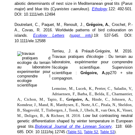
abiotic determinants of nest size in Mediterranean great tits (
Parus
major
) and blue tits (
Cyanistes caeruleus
).
Ethology
.
122: 492-501.
DOI: 10.1111/eth.12494
Doutrelant, C., Paquet, M., Renoult, J.,
Grégoire, A.
, Crochet, P.-
A., Covas, R. 2016. Worldwide patterns of bird colouration on
islands.
Ecology Letters
)
.
19: 537-545.
DOI:
(
suppl. info
10.1111/ele.12588
Terrieu, J. & Préault-Grégoire, M. 2016.
Travaux pratiques d'écologie : Du terrain au
laboratoire, expérimenter pour comprendre
l'écologie scientifique. Supervision
scientifique :
Grégoire, A.
pp270 + site
compagnon.
Lemoine, M., Lucek, K., Perrier, C., Saladin, V.,
Adriaensen, F., Barba, E., Belda, E., Charmantier,
A., Cichon, M., Tapio, E.,
Grégoire, A.
, Hinde, C., Johnsen, A.,
Komdeur, J., Mand, R., Matthysen, E., Norte, A.C., Pitala, N., Sheldon,
B., Slagsvold, T., Tinbergen, J., Torok, J., Ubels, R., van Oers, K., Visser,
M., Doligez, B., & Richner, H. 2016. L
ow but contrasting neutral
genetic differentiation shaped by winter temperature in European
great tits.
Biological Journal of the Linnean Society
. 118: 668-
685.
DOI: 10.1111/bij.12745
(
Table S1
,
Table S2
,
Table S3
).