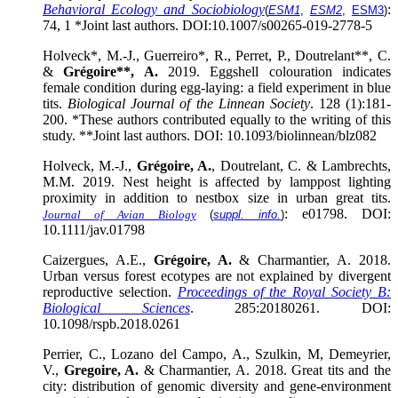
Behavioral Ecology and Sociobiology
:
(
ESM1
,
ESM2
,
ESM3
)
74, 1 *Joint last authors. DOI:10.1007/s00265-019-2778-5
Holveck*, M.-J., Guerreiro*, R., Perret, P., Doutrelant**, C.
&
Grégoire**, A.
2019. Eggshell colouration indicates
female condition during egg-laying: a field experiment in blue
tits.
Biological Journal of the Linnean Society
. 128 (1):181-
200. *These authors contributed equally to the writing of this
study. **Joint last authors. DOI: 10.1093/biolinnean/blz082
Holveck, M.-J.,
Grégoire, A.
, Doutrelant, C. & Lambrechts,
M.M. 2019. Nest height is affected by lamppost lighting
proximity in addition to nestbox size in urban great tits.
: e01798. DOI:
Journal of Avian Biology
(
suppl. info.
)
10.1111/jav.01798
Caizergues, A.E.,
Grégoire, A.
& Charmantier, A. 2018.
Urban versus forest ecotypes are not explained by divergent
reproductive selection.
Proceedings of the Royal Society B:
Biological Sciences
. 285:20180261. DOI:
10.1098/rspb.2018.0261
Perrier, C., Lozano del Campo, A., Szulkin, M, Demeyrier,
V.,
Gregoire, A.
& Charmantier, A. 2018. Great tits and the
city: distribution of genomic diversity and gene-environment