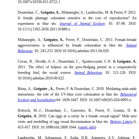
10.1007/s10336-011-0722-1
Doutrelant, C.,
Grégoire, A.
, Midamegbe, A., Lambrechts, M. & Perret, P. 2012.
Is female plumage coloration sensitive to the cost of reproduction? An
experiment in blue tits.
Journal of Animal Ecology
. 81: 87-96. DOI:
10.1111/j.1365-2656.2011.01889.x
Midamegbe, A.,
Grégoire, A.
, Perret, P., Doutrelant, C. 2011. Female-female
aggressiveness is influenced by female colouration in blue tits.
Animal
Behaviour
. 82: 245-253. DOI:10.1016/j.anbehav.2011.04.020
Covas, R., Deville, A.-S., Doutrelant, C., Spottiswoode, C.N. &
Grégoire, A.
2011. The effect of helpers on the post-fledging period in a cooperatively
breeding bird, the social weaver
.
Animal Behaviour
.
81: 121-126. DOI:
10.1016/j.anbehav.2010.09.022.
Rémy, A.,
Grégoire , A.
, Perret, P. & Doutrelant, C. 2010. Mediating male-male
interactions: the role of the UV-blue crest colouration in blue tits.
Behavioral
Ecology and Sociobiology
.
64: 1839-1847. DOI: 10.1007/s00265-010-0995-z.
Holveck, M.-J., Doutrelant, C., Guerreiro, R., Perret, P., Gomez, D. &
Grégoire, A.
2010. Can eggs in a cavity be a female sexual signal? Male nest
visits and modelling of egg visual discrimination in blue tits.
Biology Letters
.
6,
453-457. DOI: 10.1098/rsbl.2009.1044. (
suppl. info
)
Lambrechts, M., Adriaensen, F., Ardia, D.R., Artemyev, A.V., Atiénzar, F.,