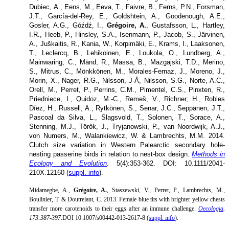
Dubiec, A., Eens, M., Eeva, T., Faivre, B., Ferns, P.N., Forsman,
J.T., García-del-Rey, E., Goldshtein, A., Goodenough, A.E.,
Gosler, A.G., Góźdź, I.,
Grégoire, A.
, Gustafsson, L., Hartley,
I.R., Heeb, P., Hinsley, S.A., Isenmann, P., Jacob, S., Järvinen,
A., Juškaitis, R., Kania, W., Korpimäki, E., Krams, I., Laaksonen,
T., Leclercq, B., Lehikoinen, E., Loukola, O., Lundberg, A.,
Mainwaring, C., Mänd, R., Massa, B., Mazgajski, T.D., Merino,
S., Mitrus, C., Mönkkönen, M., Morales-Fernaz, J., Moreno, J.,
Morin, X., Nager, R.G., Nilsson, J-Å, Nilsson, S.G., Norte, A.C.,
Orell, M., Perret, P., Perrins, C.M., Pimentel, C.S., Pinxten, R.,
Priedniece, I., Quidoz, M.-C., Remeš, V., Richner, H., Robles
Díez, H., Russell, A., Rytkönen, S., Senar, J.C., Seppänen, J.T.,
Pascoal da Silva, L., Slagsvold, T., Solonen, T., Sorace, A.,
Stenning, M.J., Török, J., Tryjanowski, P., van Noordwijk, A.J.,
von Numers, M., Walankiewicz, W. & Lambrechts, M.M. 2014.
Clutch size variation in Western Palearctic secondary hole-
nesting passerine birds in relation to nest-box design
.
Methods in
Ecology and Evolution
. 5(4):353-362. DOI: 10.1111/2041-
210X.12160 (
suppl. info
).
Midamegbe, A.,
Grégoire, A.
, Staszewski, V., Perret, P., Lambrechts, M.,
Boulinier, T. & Doutrelant, C. 2013. Female blue tits with brighter yellow chests
transfer more carotenoids to their eggs after an immune challenge.
Oecologia
.
173:387-397.
DOI 10.1007/s00442-013-2617-8 (
suppl. info
).