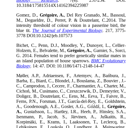
Biology Research
. 7(4): 251-254. DOI:
10.3184/175815514X14162394225987
Gomez, D.,
Grégoire, A.
, Del Rey Granado, M., Bassoul,
M., Degueldre, D., Perret, P. & Doutrelant, C.2014. The
intensity threshold of colour vision in a passerine bird, the
blue tit.
The Journal of Experimental Biology
. 217, 3775-
3778 DOI:10.1242/jeb.107573
Bichet, C., Penn, D.J., Moodley, Y., Dunoyer, L., Cellier-
Holzem, E., Belvalette, M.,
Grégoire, A.
, Garnier, S., Sorci,
G. 2014. Females tend to prefer genetically similar mates in
an island population of house sparrows.
BMC Evolutionary
Biology
. 14: 47. DOI: 10.1186/1471-2148-14-47
Møller, A.P., Adriaensen, F., Artemyev, A., Bańbura, J.,
Barba, E., Biard, C., Blondel, J., Bouslama, Z., Bouvier , J.-
C., Camprodon, J., Cecere, F., Charmantier, A., Charter, M.,
Cichoń, M., Cusimano, C., Czeszczewik, D., Demeyrier, V.,
Doligez, B., Doutrelant, C., Eens, M., Eeva, T., Faivre, B.,
Ferns, P.N., Forsman, J.T., García-del-Rey, E., Goldshtein,
A., Goodenough, A.E., Gosler, A.G., Góźdź, I.,
Grégoire,
A.
, Gustafsson, L., Hartley, I.R., Heeb, P., Hinsley, S.A.,
Isenmann, P., Jacob, S., Järvinen, A., Juškaitis, R.,
Korpimäki, E., Krams, I., Laaksonen, T., Leclercq, B.,
Lehikoinen, E., Loukola, O., Lundberg, A., Mainwaring,