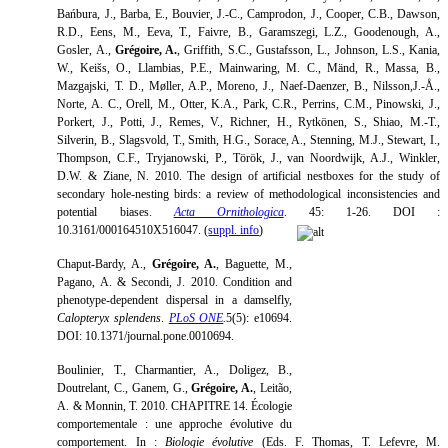
Bańbura, J., Barba, E., Bouvier, J.-C., Camprodon, J., Cooper, C.B., Dawson,
R.D., Eens, M., Eeva, T., Faivre, B., Garamszegi, L.Z., Goodenough, A.,
Gosler, A.,
Grégoire, A.
, Griffith, S.C., Gustafsson, L., Johnson, L.S., Kania,
W., Keišs, O., Llambias, P.E., Mainwaring, M. C., Mänd, R., Massa, B.,
Mazgajski, T. D., Møller, A.P., Moreno, J., Naef-Daenzer, B., Nilsson,J.-Å.,
Norte, A. C., Orell, M., Otter, K.A., Park, C.R., Perrins, C.M., Pinowski, J.,
Porkert, J., Potti, J., Remes, V., Richner, H., Rytkönen, S., Shiao, M.-T.,
Silverin, B., Slagsvold, T., Smith, H.G., Sorace, A., Stenning, M.J., Stewart, I.,
Thompson, C.F., Tryjanowski, P., Török, J., van Noordwijk, A.J., Winkler,
D.W. & Ziane, N. 2010. The design of artificial nestboxes for the study of
secondary hole-nesting birds: a review of methodological inconsistencies and
potential biases.
Acta Ornithologica
. 45: 1-26. DOI :
10.3161/000164510X516047. (
suppl. info
)
Chaput-Bardy, A.,
Grégoire, A.
, Baguette, M.,
Pagano, A. & Secondi, J. 2010. Condition and
phenotype-dependent dispersal in a damselfly,
Calopteryx splendens
.
PLoS ONE
.
5(5): e10694.
DOI: 10.1371/journal.pone.0010694.
Boulinier, T., Charmantier, A., Doligez, B.,
Doutrelant, C., Ganem, G.,
Grégoire, A.
, Leitão,
A. & Monnin, T. 2010. CHAPITRE 14. Écologie
comportementale : une approche évolutive du
comportement. In :
Biologie évolutive
(Eds. F. Thomas, T. Lefevre, M.