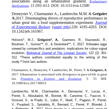
associations along an urbanization gradient.
Evolutionary
. 11:593–613. DOI: 10.1111/eva.12580
Applications
Demeyrier V., Charmantier A., Lambrechts M.M. &
Grégoire
A.
2017. Disentangling drivers of reproductive performance in
urban great tits: a food supplementation experiment.
Journal
of Experimental Biology
(
suppl info
).
220: 4195-4203. DOI:
10.1242/jeb.161067.
Holveck*, M.J.,
Grégoire*, A.
, Guerreiro, R., Stazewski, R.,
Boulinier, T., Gomez**, D., & Doutrelant**, C. 2017. Kittiwake eggs
viewed by conspecifics and predators: implications for colour signal
evolution.
Biological Journal of The Linnean Society.
122 (2): 301-
312. *These authors contributed equally to the writing of this
study.**Joint last authors.
Charmantier, A., Demeyrier, V. Lambrechts, M., Perret, S. &
Grégoire, A.
2017. Urbanization is associated with divergence in pace-of-life in great
tits.
Frontiers in Ecology and Evolution
. 5: 53 DOI:
10.3389/fevo.2017.00053
Lambrechts, M.M., Charmantier, A., Demeyrier, V., Lucas, A.,
Perret, S., Abouladzé, M., Bonnet, M., Canonne, C., Faucon, V.,
Grosset, S., le Prado, G., Lidon, F., Noell, T., Pagano, P., Perret,
V., Pouplard, S., Spitaliéry, R., Bernard, C., Perret, P., Blondel, J.
&
Grégoire, A.
2017. Nest design in a changing world: great tit