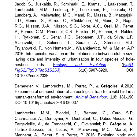
Jacob, S., Juškaitis, R., Korpimäki, E., Krams, I., Laaksonen, T.,
Lambrechts, M.M., Leclercq, B., Lehikoinen, E., Loukola, O.,
Lundberg, A., Mainwaring, M.C., Mänd, R., Massa, B., Mazgajski,
T.D., Merino, S., Mitrus, C., Mönkkönen, M., Morin, X., Nager,
R.G., Nilsson, J.-Å., Nilsson, S.G., Norte, A.C., Orell, M., Perret,
P., Perrins, C.M., Pimentel, C.S., Pinxten, R., Richner, H., Robles,
H., Rytkönen, S., Senar, J.C., Seppänen, J.T., da Silva, L.P.,
Slagsvold, T., Solonen, T., Sorace, A., Stenning, M.J.,
Tryjanowski, P., von Numers,M., Walankiewicz, W. & Møller, A.P.
2016. Interspecific variation in the relationship between clutch size,
laying date and intensity of urbanisation in four species of hole-
nesting birds.
Ecology and Evolution
(
FigS1
,
FigS2
,
FigS3
,
TabS1S2S3
) 6(16):5907-5920. DOI:
10.1002/ece3.2335
Demeyrier, V., Lambrechts, M., Perret, P., &
Grégoire, A.
2016.
Experimental demonstration of an ecological trap for a wild bird in a
human-transformed environment.
Animal Behaviour
. 118: 181-190.
DOI:10.1016/j.anbehav.2016.06.007
Lambrechts, M.M., Blondel, J., Bernard, C., Caro, S.P.,
Charmantier, A., Demeyrier, V., Doutrelant, C., Dubuc-Messier, G.,
Fargevieille, A., de Franceschi, C., Giovannini; P.,
Grégoire, A.
,
Hurtrez-Boussès, S., Lucas, A., Mainwaring, M.C., Marrot, P.,
Mennerat, A., Perret, S. & Perret, P. 2016. Exploring biotic and