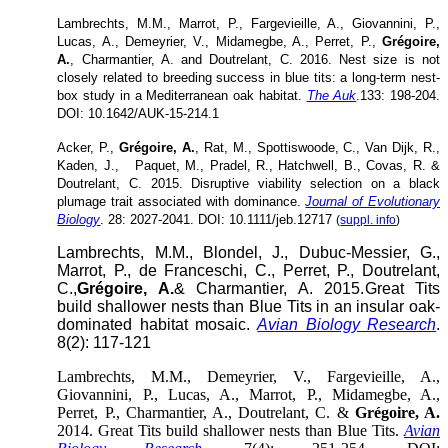
Lambrechts, M.M., Marrot, P., Fargevieille, A., Giovannini, P.,
Lucas, A., Demeyrier, V., Midamegbe, A., Perret, P.,
Grégoire,
A.
, Charmantier, A. and Doutrelant, C. 2016. Nest size is not
closely related to breeding success in blue tits: a long-term nest-
box study in a Mediterranean oak habitat.
The Auk
.133: 198-204.
DOI:
10.1642/AUK-15-214.1
Acker, P.,
Grégoire, A.
, Rat, M., Spottiswoode, C., Van Dijk, R.,
Kaden, J., Paquet, M., Pradel, R., Hatchwell, B., Covas, R. &
Doutrelant, C. 2015. Disruptive viability selection on a black
plumage trait associated with dominance.
Journal of Evolutionary
Biology
. 28: 2027-2041. DOI: 10.1111/jeb.12717
(
suppl. info
)
Lambrechts, M.M., Blondel, J., Dubuc-Messier, G.,
Marrot, P., de Franceschi, C., Perret, P., Doutrelant,
C.,
Grégoire, A.
& Charmantier, A. 2015.
Great Tits
build shallower nests than Blue Tits in an insular oak-
dominated habitat mosaic.
Avian Biology Research
.
8(2): 117-121
Lambrechts, M.M., Demeyrier, V., Fargevieille, A.,
Giovannini, P., Lucas, A., Marrot, P., Midamegbe, A.,
Perret, P., Charmantier, A., Doutrelant, C. &
Grégoire, A.
2014. Great Tits build shallower nests than Blue Tits.
Avian