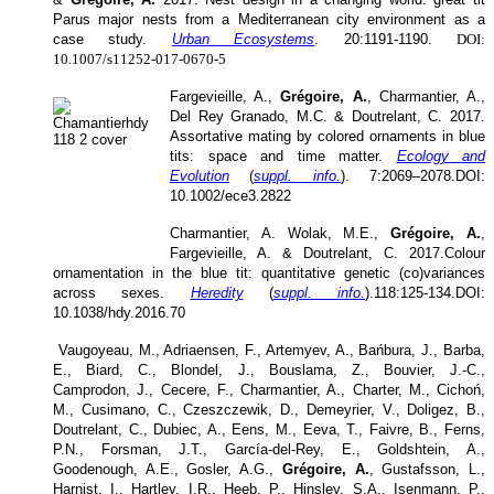
Parus major nests from a Mediterranean city environment as a
case study.
Urban Ecosystems
. 20:1191-1190.
DOI:
10.1007/s11252-017-0670-5
Farg
evieille, A.,
Grégoire, A.
, Charmantier, A.,
Del Rey Granado, M.C. & Doutrelant, C. 2017.
Assortative mating by colored ornaments in blue
tits: space and time matter.
Ecology and
Evolution
(
suppl. info.
)
.
7:2069–2078.
DOI:
10.1002/ece3.2822
Charmantier, A. Wolak, M.E.,
Grégoire, A.
,
Fargevieille, A. & Doutrelant, C. 2017.
Colour
ornamentation in the blue tit: quantitative genetic (co)variances
across sexes.
Heredity
(
suppl. info.
).
118:125-134.
DOI:
10.1038/hdy.2016.70
Vaugoyeau, M., Adriaensen, F., Artemyev, A., Bańbura, J., Barba,
E., Biard, C., Blondel, J., Bouslama, Z., Bouvier, J.-C.,
Camprodon, J., Cecere, F., Charmantier, A., Charter, M., Cichoń,
M., Cusimano, C., Czeszczewik, D., Demeyrier, V., Doligez, B.,
Doutrelant, C., Dubiec, A., Eens, M., Eeva, T., Faivre, B., Ferns,
P.N., Forsman, J.T., García-del-Rey, E., Goldshtein, A.,
Goodenough, A.E., Gosler, A.G.,
Grégoire, A.
, Gustafsson, L.,
Harnist, I., Hartley, I.R., Heeb, P., Hinsley, S.A., Isenmann, P.,