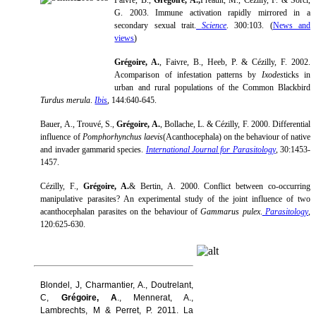
G. 2003. Immune activation rapidly mirrored in a
secondary sexual trait.
Science
. 300:103. (
News and
views
)
Grégoire, A.
, Faivre, B., Heeb, P. & Cézilly, F. 2002.
Acomparison of infestation patterns by
Ixodes
ticks in
urban and rural populations of the Common Blackbird
Turdus merula
.
Ibis
, 144:640-645.
Bauer, A., Trouvé, S.,
Grégoire, A.
, Bollache, L. & Cézilly, F. 2000. Differential
influence of
Pomphorhynchus laevis
(Acanthocephala) on the behaviour of native
and invader gammarid species.
International Journal for Parasitology
, 30:1453-
1457.
Cézilly, F.,
Grégoire, A.
& Bertin, A. 2000. Conflict between co-occurring
manipulative parasites? An experimental study of the joint influence of two
acanthocephalan parasites on the behaviour of
Gammarus pulex
.
Parasitology
,
120:625-630.
Blondel, J, Charmantier, A., Doutrelant,
C,
Grégoire, A
., Mennerat, A.,
Lambrechts, M & Perret, P. 2011. La