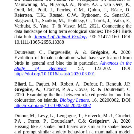
Mainwaring, M., Nilsson,J.-A., Norte, A.C., van Oers, K.,
Orell, M., Potti, J., Perrins, C.M., Quinn, J., Réale, D.,
Reiertsen, T.K., Røstad, O.W., Rytkonen, S., SenarJ.C.,
Slagsvold, T., Szulkin, M., Teplitksy, C., Török, J., Vatka, E.,
Verhulst, S., Yuta, T. & Visser, M.E. 2021. Connecting the
data landscape of long-term ecological studies: The SPI-Birds
data hub.
Journal of Animal Ecology
. 90: 2147-2160. DOI:
10.1111/1365-2656.13388
Doutrelant, C., Fargevieille, A. &
Grégoire, A.
2020.
Evolution of female coloration: what have we learned from
birds in general and blue tits in particular.
Advances in the
Study of Behavior
. 52, 123-202. DOI:
https://doi.org/10.1016/bs.asb.2020.03.001
Bliard, L., Paquet, M., Robert, A., Dufour, P., Renoult, J.P.,
Grégoire, A.
, Crochet, P.-A., Covas, R. & Doutrelant, C.
2020. Examining the link between relaxed predation and bird
colouration on islands.
Biology Letters
. 16, 20200002. DOI:
http://dx.doi.org/10.1098/rsbl.2020.0002
Dutour, M., Levy, L., Lengagne, T., Holveck, M.-J., Crochet,
P.A , Perret, P., Doutrelant
*
, C.&
Grégoire*, A.
2020.
Hissing like a snake: bird hisses are similar to snake hisses
and prompt similar anxiety behavior in a mammalian model.