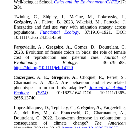
Well-being at School.
Cities and the Environment (CATE)
:
17:
2(8).
Twining, C., Shipley, J., McCue, M., Pokrovsky, I.,
Grégoire, A.
, Faivre, B. 2023, Wikelski, M., Partecke, J.
Energetics and fuel use vary with migration strategy across
populations.
Functional Ecology
. 37:1910–1921. DOI:
10.1111/1365-2435.14359
Fargevieille, A.
,
Gregoire, A.,
Gomez, D., Doutrelant, C.
2023. Evolution of female colors in birds: the role of female
cost of reproduction and paternal care.
Journal of
Evolutionary Biology
. 36:579–588.
https://doi.org/10.1111/jeb.14150
Caizergues, A. E.,
Grégoire, A.
, Choquet, R., Perret, S.,
Charmantier, A. 2022. Are behaviour and stress-related
phenotypes in urban birds adaptive?
Journal of Animal
Ecology
(
ESM
)
. 91:1627-1641.DOI: 10.1111/1365-
2656.13740
Lopez-Idiaquez, D., Teplitsky, C.,
Grégoire, A.
, Fargevieille,
A., del Rey, M., de Franceschi, C., Charmantier, A.,
Doutrelant, C. 2022. Long-term decrease in colouration: a
consequence of climate change?
The American