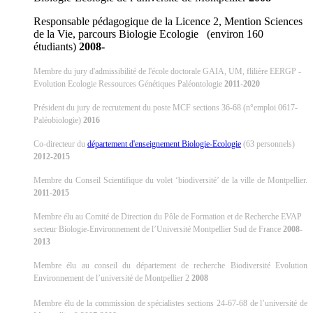
Responsable pédagogique de la Licence 2, Mention Sciences
de la Vie, parcours Biologie Ecologie (environ 160
étudiants)
2008-
Membre du jury d'admissibilité de l'école doctorale GAIA, UM, flilière EERGP -
Evolution Ecologie Ressources Génétiques Paléontologie
2011-2020
Président du jury de recrutement du poste MCF sections 36-68 (n°emploi 0617-
Paléobiologie)
2016
Co-directeur du
département d'enseignement Biologie-Ecologie
(63 personnels)
2012-2015
Membre du Conseil Scientifique du volet ‘biodiversité’ de la ville de Montpellier.
2011-2015
Membre élu au Comité de Direction du Pôle de Formation et de Recherche EVAP
secteur Biologie-Environnement de l’Université Montpellier Sud de France
2008-
2013
Membre élu au conseil du département de recherche Biodiversité Evolution
Environnement de l’université de Montpellier 2
2008
Membre élu de la commission de spécialistes sections 24-67-68 de l’université de