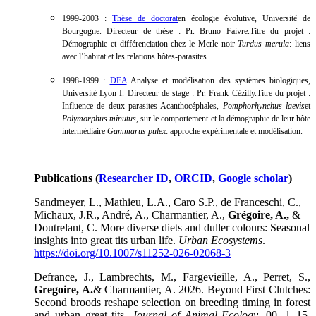
1999-2003 :
Thèse de doctorat
en écologie évolutive, Université de
Bourgogne. Directeur de thèse : Pr. Bruno Faivre.Titre du projet :
Démographie et différenciation chez le Merle noir
Turdus merula
: liens
avec l’habitat et les relations hôtes-parasites.
1998-1999 :
DEA
Analyse et modélisation des systèmes biologiques,
Université Lyon I. Directeur de stage : Pr. Frank Cézilly.Titre du projet :
Influence de deux parasites Acanthocéphales,
Pomphorhynchus laevis
et
Polymorphus minutus
, sur le comportement et la démographie de leur hôte
intermédiaire
Gammarus pulex
: approche expérimentale et modélisation.
Publications (
Researcher ID
,
ORCID
,
Google scholar
)
Sandmeyer, L., Mathieu, L.A., Caro S.P., de Franceschi, C.,
Michaux, J.R., André, A., Charmantier, A.,
Grégoire, A.,
&
Doutrelant, C. More diverse diets and duller colours: Seasonal
insights into great tits urban life.
Urban Ecosystems
.
https://doi.org/10.1007/s11252-026-02068-3
Defrance, J., Lambrechts, M., Fargevieille, A., Perret, S.,
Gregoire, A.
& Charmantier, A. 2026. Beyond First Clutches:
Second broods reshape selection on breeding timing in forest
and urban great tits
. Journal of Animal Ecology
. 00, 1–15.