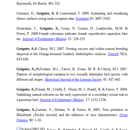
Raymond), De Boeck. 491-532.
Gimenez, O.,
Grégoire, A.
& Lenormand, T. 2009. Estimating and visualizing
fitness surfaces using mark-recapture data.
Evolution
.
63: 3097-3105
.
Doutrelant, C.,
Grégoire, A.
, Grnac, N. Gomez, D., Lambrechts, M.M. &
Perret, P. 2008
.
Female coloration indicates female reproductive capacityin blue
tits.
Journal of Evolutionary Biology
.
21: 226-233.
Grégoire, A.
& Cherry, M.I. 2007
.
Nesting success and within-season breeding
dispersal in the Orange-breasted Sunbird,
Anthobaphes violacea.
Ostrich
.
78(3):
633-636.
Grégoire, A.,
McFarlane, M.L., Faivre, B., Evans, M. R. & Cherry, M.I. 2007.
Patterns of morphological variation in two sexually dimorphic bird species with
different tail shapes.
Biological Journal of the Linnean Society
, 91: 437-443.
Grégoire, A.,
Préault, M., Cézilly, F., Wood, M. J., Pradel, R. & Faivre, F. 2004.
Stabilizing natural selection on the early expression of a secondary sexual trait in
a passerine bird.
Journal of Evolutionary Biology
. 17: 1152-1156.
Grégoire, A.,
Garnier, S., Dréano, N. & Faivre, B. 2003. Nest predation in
Blackbirds
(Turdus merula
) and the influence of nest characteristics.
Ornis
Fennica
. 80: 1-10.
Faivre, B.,
Grégoire, A.,
Préault, M., Cézilly, F. & Sorci,