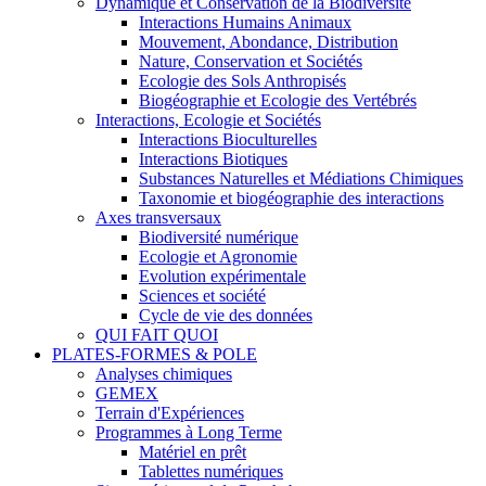
Dynamique et Conservation de la Biodiversité
Interactions Humains Animaux
Mouvement, Abondance, Distribution
Nature, Conservation et Sociétés
Ecologie des Sols Anthropisés
Biogéographie et Ecologie des Vertébrés
Interactions, Ecologie et Sociétés
Interactions Bioculturelles
Interactions Biotiques
Substances Naturelles et Médiations Chimiques
Taxonomie et biogéographie des interactions
Axes transversaux
Biodiversité numérique
Ecologie et Agronomie
Evolution expérimentale
Sciences et société
Cycle de vie des données
QUI FAIT QUOI
PLATES-FORMES & POLE
Analyses chimiques
GEMEX
Terrain d'Expériences
Programmes à Long Terme
Matériel en prêt
Tablettes numériques