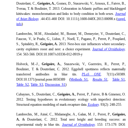
Doutrelant, C.,
Grégoire, A.
, Gomez, D., Staszewski, V., Arnoux, E., Faivre, B.,
Tveraa, T. & Boulinier, T. 2013. Colouration in Atlantic puffins and blacklegged
kittiwakes: monochromatism and links to body condition in both sexes.
Journal
of Avian Biology
. .
44:451-460
DOI: 10.1111/j.1600-048X.2013.00098.x (
suppl.
info
)
Lambrechts, M.M., Abouladzé, M., Bonnet, M., Demeyrier, V., Doutrelant, C.,
Faucon, V., le Prado, G., Lidon, F., Noell, T., Pagano, P., Perret, P., Pouplard,
S., Spitaliéry, R.,
Grégoire, A.
2013. Nest-box size influences where secondary-
cavity exploiters roost and nest: a choice experiment.
Journal of Ornithology
.
154: 563-566. DOI:10.1007/s10336-012-0919-y
Holveck, M.-J.,
Grégoire, A.
, Staszewski, V., Guerreiro, R., Perret, P.,
Boulinier, T. & Doutrelant, C. 2012. Eggshell spottiness reflects maternally
transferred antibodies in blue tits.
PLoS ONE
. 7(11):e50389.
DOI:10.1371/journal.pone.0050389 (
Methods_S1
,
Results_S1
,
Table_S1
,
Table_S2
,
Table_S3
,
Discussion_S1
)
Cubaynes, S., Doutrelant, C.,
Grégoire, A.
, Perret, P., Faivre, B & Gimenez, O.
2012. Testing hypotheses in evolutionary ecology with imperfect detection:
Structural equation modeling of mark-recapture data.
Ecology
. 93(2): 248-255.
Lambrechts, M., Aimé, C., Midamegbe, A., Galan, M. J., Perret, P.,
Grégoire,
A.
& Doutrelant, C. 2012. Total nest height and breeding success: an
experimental study in blue tits.
Journal of Ornithology
. 153: 173-179. DOI: