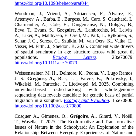
https://doi.org/10.1093/beheco/araf044
Woodman, J., Vriend, S., Adriaensen, F., Álvarez, E.,
Artemyev, A., Barba, E., Burgess, M., Caro, S. Cauchard, L.
Charmantier, A., Cole, E., Dingemanse, N., Doligez, B.,
Eeva, T., Evans, S.,
Gregoire, A.
, Lambrechts, M., Leivits,
A., Liker, A., Matthysen, E. Orell, M., Park, J., Rytkönen, S.,
Senar, J. C., Seress, G., Szulkin, M., van Oers, K., Vatka, E.,
Visser, M. Firth, J., Sheldon, B. 2025. Continent-wide drivers
of spatial synchrony in age structure across wild great tit
populations.
Ecology Letters
. 28:e70079.
https://doi.org/10.1111/ele.70079
Weissensteiner, M. H., Delmore, K., Peona, V., Lugo Ramos,
J. S.
Grégoire, A.
, Blas, J. , Faivre, B., Pokrovsky, I.,
Wikelski, M., Partecke, J., Liedvogel, M. 2025. Combining
individual-based radio-tracking with whole-genome
sequencing data reveals candidate for genetic basis of partial
migration in a songbird.
Ecology and Evolution
. 15:e70800.
https://doi.org/10.1002/ece3.70800
Cosquer, A., Gimenez, O.,
Grégoire, A.
, Girard, V., Noëll,
T., Wasella, T. 2025. The Ecoformative and Transformative
Issues of Nature in the Schoolyard: An Exploration of the
Relationship Between Everyday Experiences of Nature and