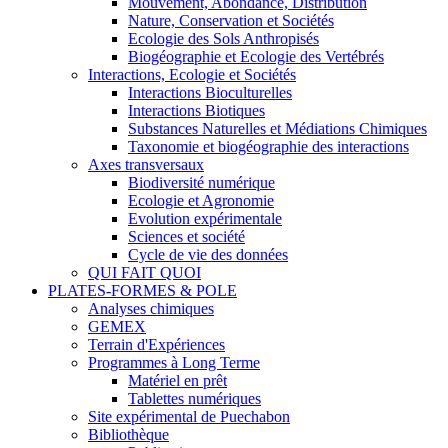
Mouvement, Abondance, Distribution
Nature, Conservation et Sociétés
Ecologie des Sols Anthropisés
Biogéographie et Ecologie des Vertébrés
Interactions, Ecologie et Sociétés
Interactions Bioculturelles
Interactions Biotiques
Substances Naturelles et Médiations Chimiques
Taxonomie et biogéographie des interactions
Axes transversaux
Biodiversité numérique
Ecologie et Agronomie
Evolution expérimentale
Sciences et société
Cycle de vie des données
QUI FAIT QUOI
PLATES-FORMES & POLE
Analyses chimiques
GEMEX
Terrain d'Expériences
Programmes à Long Terme
Matériel en prêt
Tablettes numériques
Site expérimental de Puechabon
Bibliothèque