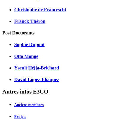
Christophe de Franceschi
Franck Théron
Post Doctorants
Sophie Dupont
Otto Monge
Yseult Héjja-Brichard
David López-Idiáquez
Autres infos E3CO
Anciens membres
Projets