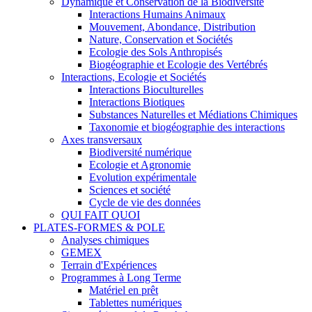
Dynamique et Conservation de la Biodiversité
Interactions Humains Animaux
Mouvement, Abondance, Distribution
Nature, Conservation et Sociétés
Ecologie des Sols Anthropisés
Biogéographie et Ecologie des Vertébrés
Interactions, Ecologie et Sociétés
Interactions Bioculturelles
Interactions Biotiques
Substances Naturelles et Médiations Chimiques
Taxonomie et biogéographie des interactions
Axes transversaux
Biodiversité numérique
Ecologie et Agronomie
Evolution expérimentale
Sciences et société
Cycle de vie des données
QUI FAIT QUOI
PLATES-FORMES & POLE
Analyses chimiques
GEMEX
Terrain d'Expériences
Programmes à Long Terme
Matériel en prêt
Tablettes numériques