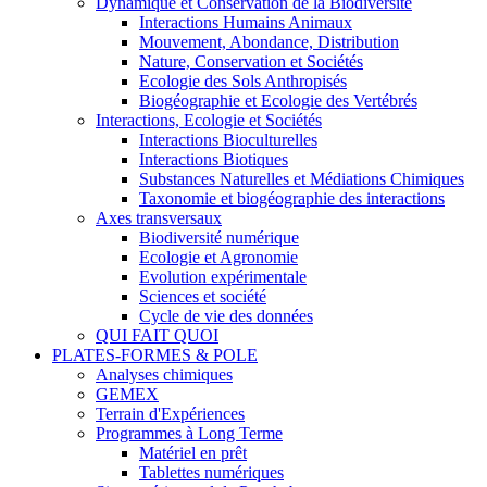
Dynamique et Conservation de la Biodiversité
Interactions Humains Animaux
Mouvement, Abondance, Distribution
Nature, Conservation et Sociétés
Ecologie des Sols Anthropisés
Biogéographie et Ecologie des Vertébrés
Interactions, Ecologie et Sociétés
Interactions Bioculturelles
Interactions Biotiques
Substances Naturelles et Médiations Chimiques
Taxonomie et biogéographie des interactions
Axes transversaux
Biodiversité numérique
Ecologie et Agronomie
Evolution expérimentale
Sciences et société
Cycle de vie des données
QUI FAIT QUOI
PLATES-FORMES & POLE
Analyses chimiques
GEMEX
Terrain d'Expériences
Programmes à Long Terme
Matériel en prêt
Tablettes numériques