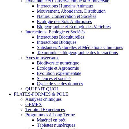
Dynamique et Conservation de la Biodiversité
Interactions Humains Animaux
Mouvement, Abondance, Distribution
Nature, Conservation et Sociétés
Ecologie des Sols Anthropisés
Biogéographie et Ecologie des Vertébrés
Interactions, Ecologie et Sociétés
Interactions Bioculturelles
Interactions Biotiques
Substances Naturelles et Médiations Chimiques
Taxonomie et biogéographie des interactions
Axes transversaux
Biodiversité numérique
Ecologie et Agronomie
Evolution expérimentale
Sciences et société
Cycle de vie des données
QUI FAIT QUOI
PLATES-FORMES & POLE
Analyses chimiques
GEMEX
Terrain d'Expériences
Programmes à Long Terme
Matériel en prêt
Tablettes numériques