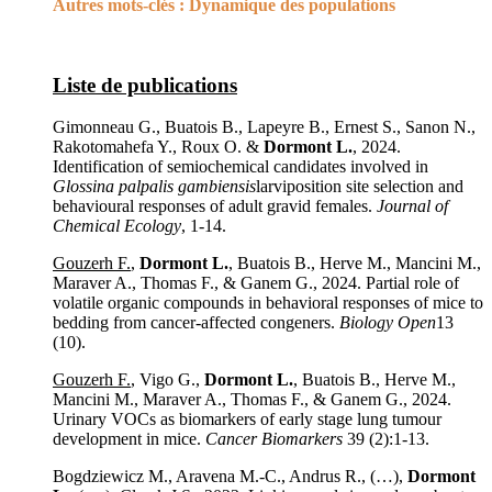
Autres mots-clés :
Dynamique des populations
Liste de publications
Gimonneau G., Buatois B., Lapeyre B., Ernest S., Sanon N.,
Rakotomahefa Y., Roux O. &
Dormont L.
, 2024.
Identification of semiochemical candidates involved in
Glossina palpalis gambiensis
larviposition site selection and
behavioural responses of adult gravid females.
Journal of
Chemical Ecology
, 1-14.
Gouzerh F.
,
Dormont L.
, Buatois B., Herve M., Mancini M.,
Maraver A., Thomas F., & Ganem G., 2024. Partial role of
volatile organic compounds in behavioral responses of mice to
bedding from cancer-affected congeners.
Biology Open
13
(10).
Gouzerh F.
, Vigo G.,
Dormont L.
, Buatois B., Herve M.,
Mancini M., Maraver A., Thomas F., & Ganem G., 2024.
Urinary VOCs as biomarkers of early stage lung tumour
development in mice.
Cancer Biomarkers
39 (2):1-13.
Bogdziewicz M., Aravena M.-C., Andrus R., (…),
Dormont