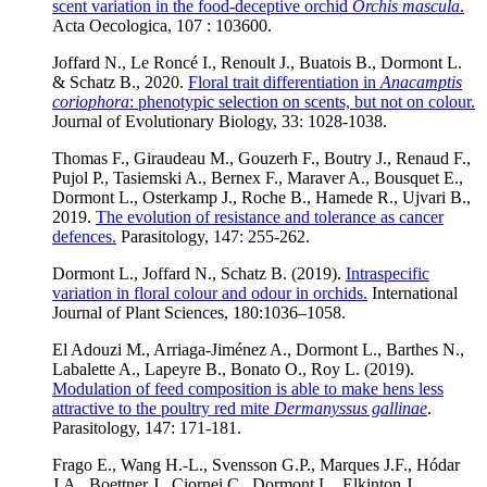
scent variation in the food-deceptive orchid
Orchis mascula
.
Acta Oecologica, 107 : 103600.
Joffard N., Le Roncé I., Renoult J., Buatois B., Dormont L.
& Schatz B., 2020.
Floral trait differentiation in
Anacamptis
coriophora
: phenotypic selection on scents, but not on colour.
Journal of Evolutionary Biology, 33: 1028-1038.
Thomas F., Giraudeau M., Gouzerh F., Boutry J., Renaud F.,
Pujol P., Tasiemski A., Bernex F., Maraver A., Bousquet E.,
Dormont L., Osterkamp J., Roche B., Hamede R., Ujvari B.,
2019.
The evolution of resistance and tolerance as cancer
defences.
Parasitology, 147: 255-262.
Dormont L., Joffard N., Schatz B. (2019).
Intraspecific
variation in floral colour and odour in orchids.
International
Journal of Plant Sciences,
180:1036–1058.
El Adouzi M., Arriaga-Jiménez A., Dormont L., Barthes N.,
Labalette A., Lapeyre B., Bonato O., Roy L. (2019).
Modulation of feed composition is able to make hens less
attractive to the poultry red mite
Dermanyssus gallinae
.
Parasitology, 147: 171-181.
Frago E., Wang H.-L., Svensson G.P., Marques J.F., Hódar
J.A., Boettner J., Ciornei C., Dormont L., Elkinton J.,