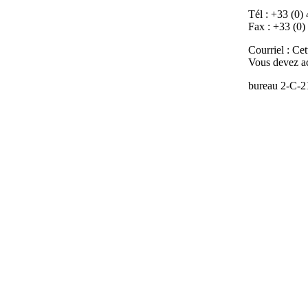
Tél : +33 (0)
Fax : +33 (0)
Courriel :
Cet
Vous devez act
bureau 2-C-2