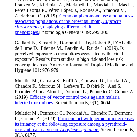
Franzén M., Khrimian A., Marianelli L., Marzialli L., Mas H.,
Perez Laorga E., Pérez-López J., Roques A., Simonca V.,
Anderbrant O. (2019).
Common pheromone use among host-
associated populations of the browntail moth,
Euproctis
chrysorrhoea
, displaying different adult
phenologies.
Entomologia Generalis 39: 295-306.
Gaillard B., Simard F., Dormont L., Jay-Robert P., D’Abadie
de Lurbe D., Etienne M., Baudin A., Raude J. (2019). Is
perceived exposure to mosquitoes associated with actual
exposure? Results from studies in high-risk and low-risk
geographic areas. American Journal of Tropical Medicine and
Hygiene 101: 976-979.
Mulatier M., Camara S., Koffi A., Carrasco D., Porciani A.,
Chandre F., Moiroux N., Lefevre T., Dabiré R., Assi S.,
Phamien Ahoua Alou L., Dormont L., Pennetier C. Cohuet A.
(2019).
Efficacy of vector control tools against malaria-
infected mosquitoes.
Scientific reports, 9(1), 6664.
Mulatier M., Pennetier C., Porciani A., Chandre F., Dormont
L., Cohuet A. (2019).
Prior contact with permethrin decreases
its irritancy at the following exposure among a pyrethroid-
resistant malaria vector
Anopheles gambiae
.
Scientific reports,
9(1), 8177.