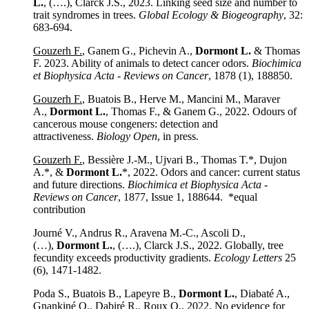
L.
, (….), Clarck J.S., 2023. Linking seed size and number to
trait syndromes in trees.
Global Ecology & Biogeography
, 32:
683-694.
Gouzerh F.
, Ganem G., Pichevin A.,
Dormont L.
& Thomas
F. 2023. Ability of animals to detect cancer odors.
Biochimica
et Biophysica Acta - Reviews on Cancer
, 1878 (1), 188850.
Gouzerh F.
, Buatois B., Herve M., Mancini M., Maraver
A.,
Dormont L.
, Thomas F., & Ganem G., 2022. Odours of
cancerous mouse congeners: detection and
attractiveness.
Biology Open
, in press.
Gouzerh F.
, Bessière J.-M., Ujvari B., Thomas T.*, Dujon
A.*, &
Dormont L.
*, 2022. Odors and cancer: current status
and future directions.
Biochimica et Biophysica Acta -
Reviews on Cancer
, 1877, Issue 1, 188644. *equal
contribution
Journé V., Andrus R., Aravena M.-C., Ascoli D.,
(…),
Dormont L.
, (….), Clarck J.S., 2022. Globally, tree
fecundity exceeds productivity gradients.
Ecology Letters
25
(6), 1471-1482.
Poda S., Buatois B., Lapeyre B.,
Dormont L.
, Diabaté A.,
Gnankiné O., Dabiré R., Roux O., 2022. No evidence for