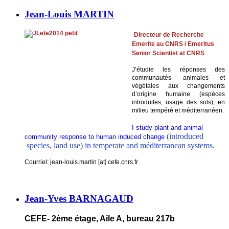
Jean-Louis MARTIN
Directeur d
e
Recherche
Emerite au CNRS / Emeritus
Senior Scientist at CNRS
J’étudie les réponses des
communautés animales et
végétales aux changements
d’origine humaine (espèces
introduites, usage des sols), en
milieu tempéré et méditerranéen.
I study plant and animal
(introduced
community response to human induced change
species, land use) in temperate and méditerranean systems.
Courriel: jean-louis.martin [at] cefe.cnrs.fr
Jean-Yves BARNAGAUD
CEFE- 2ème étage, Aile A, bureau 217b