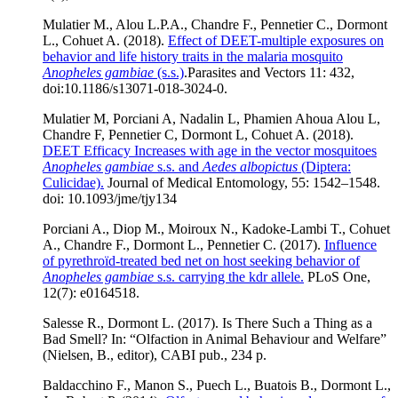
Mulatier M., Alou L.P.A., Chandre F., Pennetier C., Dormont
L., Cohuet A. (2018).
Effect of DEET-multiple exposures on
behavior and life history traits in the malaria mosquito
Anopheles gambiae
(s.s.)
.
Parasites and Vectors 11: 432,
doi:10.1186/s13071-018-3024-0.
Mulatier M, Porciani A, Nadalin L, Phamien Ahoua Alou L,
Chandre F, Pennetier C, Dormont L, Cohuet A. (2018).
DEET Efficacy Increases with age in the vector mosquitoes
Anopheles gambiae
s.s. and
Aedes albopictus
(Diptera:
Culicidae).
Journal of Medical Entomology, 55: 1542–1548.
doi: 10.1093/jme/tjy134
Porciani A., Diop M., Moiroux N., Kadoke-Lambi T., Cohuet
A., Chandre F., Dormont L., Pennetier C. (2017).
Influence
of pyrethroïd-treated bed net on host seeking behavior of
Anopheles gambiae
s.s. carrying the kdr allele.
PLoS One,
12(7): e0164518.
Salesse R., Dormont L. (2017). Is There Such a Thing as a
Bad Smell? In: “Olfaction in Animal Behaviour and Welfare”
(Nielsen, B., editor), CABI pub., 234 p.
Baldacchino F., Manon S., Puech L., Buatois B., Dormont L.,