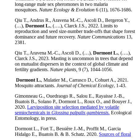
long-range male sex pheromones in two malaria
mosquitoes.
Nature Ecology & Evolution
6 (11), 1676-1686.
Qiu T., Andrus R., Aravena M.-C., Ascoli D., Bergeron Y.,
(…),
Dormont L.
, (….), Clarck J.S., 2022. Limits to
reproduction and seed size-number trade-offs that shape forest
dominance and future recovery.
Nature Communications
13,
2381.
Qiu T., Aravena M.-C., Ascoli D., (…),
Dormont L.
, (….),
Clarck J.S., 2023. Masting is uncommon in trees that depend
on mutualist dispersers in the context of global climate and
fertility gradients.
Nature plants,
9 (7), 1044-1056.
Dormont L.
, Mulatier M., Carrasco D., Cohuet A., 2021.
Mosquito attractants.
Journal of Chemical Ecology
, 1-43.
Gimonneau G., Ouedraogo R., Salou E., Rayaisse J.-B.,
Buatois B., Solano P., Dormont L., Roux O., and Bouyer J.,
2020.
Larviposition site selection mediated by volatile
semiochemicals in
Glossina palpalis gambiensis
.
Ecological
Entomology, in press.
Dormont L., Fort T., Bessière J.-M., Proffit M., Garcia
Hidalgo E., Buatois B. & B. Schatz. 2020.
Sources of floral