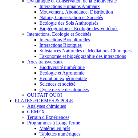
Dynamique et Conservation de la Biodiversité
Interactions Humains Animaux
Mouvement, Abondance, Distribution
Nature, Conservation et Sociétés
Ecologie des Sols Anthropisés
Biogéographie et Ecologie des Vertébrés
Interactions, Ecologie et Sociétés
Interactions Bioculturelles
Interactions Biotiques
Substances Naturelles et Médiations Chimiques
Taxonomie et biogéographie des interactions
Axes transversaux
Biodiversité numérique
Ecologie et Agronomie
Evolution expérimentale
Sciences et société
Cycle de vie des données
QUI FAIT QUOI
PLATES-FORMES & POLE
Analyses chimiques
GEMEX
Terrain d'Expériences
Programmes à Long Terme
Matériel en prêt
Tablettes numériques