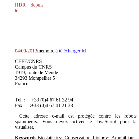
HDR depuis
le
04/09/2013
mémoire à
télécharger ici
CEFE/CNRS
Campus du CNRS
1919, route de Mende
34293 Montpellier 5
France
Tél. : +33 (0)4 67 61 32 94
Fax :+33 (0)4 67 41 21 38
Cette adresse e-mail est protégée contre les robots
spammeurs. Vous devez activer le JavaScript pour la
visualiser.
Keywords
:Biostatistics; Conservation biology; Amphibians;