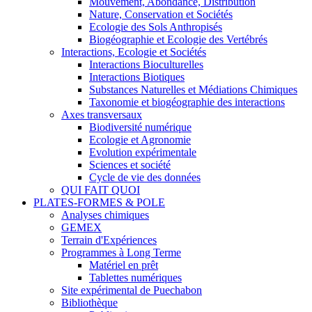
Mouvement, Abondance, Distribution
Nature, Conservation et Sociétés
Ecologie des Sols Anthropisés
Biogéographie et Ecologie des Vertébrés
Interactions, Ecologie et Sociétés
Interactions Bioculturelles
Interactions Biotiques
Substances Naturelles et Médiations Chimiques
Taxonomie et biogéographie des interactions
Axes transversaux
Biodiversité numérique
Ecologie et Agronomie
Evolution expérimentale
Sciences et société
Cycle de vie des données
QUI FAIT QUOI
PLATES-FORMES & POLE
Analyses chimiques
GEMEX
Terrain d'Expériences
Programmes à Long Terme
Matériel en prêt
Tablettes numériques
Site expérimental de Puechabon
Bibliothèque