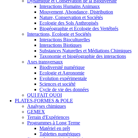
Dynamique et Conservation de la Biodiversité
Interactions Humains Animaux
Mouvement, Abondance, Distribution
Nature, Conservation et Sociétés
Ecologie des Sols Anthropisés
Biogéographie et Ecologie des Vertébrés
Interactions, Ecologie et Sociétés
Interactions Bioculturelles
Interactions Biotiques
Substances Naturelles et Médiations Chimiques
Taxonomie et biogéographie des interactions
Axes transversaux
Biodiversité numérique
Ecologie et Agronomie
Evolution expérimentale
Sciences et société
Cycle de vie des données
QUI FAIT QUOI
PLATES-FORMES & POLE
Analyses chimiques
GEMEX
Terrain d'Expériences
Programmes à Long Terme
Matériel en prêt
Tablettes numériques