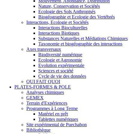
Mouvement, Abondance, Distribution
Nature, Conservation et Sociétés
Ecologie des Sols Anthropisés
Biogéographie et Ecologie des Vertébrés
Interactions, Ecologie et Sociétés
Interactions Bioculturelles
Interactions Biotiques
Substances Naturelles et Médiations Chimiques
Taxonomie et biogéographie des interactions
Axes transversaux
Biodiversité numérique
Ecologie et Agronomie
Evolution expérimentale
Sciences et société
Cycle de vie des données
QUI FAIT QUOI
PLATES-FORMES & POLE
Analyses chimiques
GEMEX
Terrain d'Expériences
Programmes à Long Terme
Matériel en prêt
Tablettes numériques
Site expérimental de Puechabon
Bibliothèque