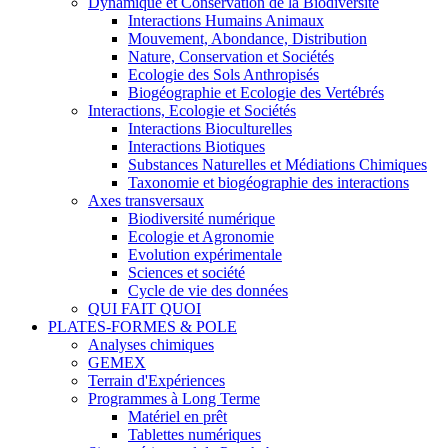
Dynamique et Conservation de la Biodiversité
Interactions Humains Animaux
Mouvement, Abondance, Distribution
Nature, Conservation et Sociétés
Ecologie des Sols Anthropisés
Biogéographie et Ecologie des Vertébrés
Interactions, Ecologie et Sociétés
Interactions Bioculturelles
Interactions Biotiques
Substances Naturelles et Médiations Chimiques
Taxonomie et biogéographie des interactions
Axes transversaux
Biodiversité numérique
Ecologie et Agronomie
Evolution expérimentale
Sciences et société
Cycle de vie des données
QUI FAIT QUOI
PLATES-FORMES & POLE
Analyses chimiques
GEMEX
Terrain d'Expériences
Programmes à Long Terme
Matériel en prêt
Tablettes numériques