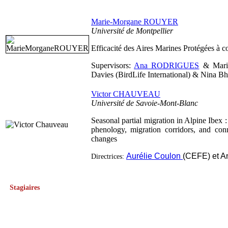
Marie-Morgane ROUYER
Université de Montpellier
Efficacité des Aires Marines Protégées à c
Supervisors:
Ana RODRIGUES
& Maria
Davies (BirdLife International) & Nin
Victor CHAUVEAU
Université de Savoie-Mont-Blanc
Seasonal partial migration in Alpine Ibex : 
phenology, migration corridors, and con
changes
Aurélie Coulon
(CEFE) et A
Directrices:
Stagiaires