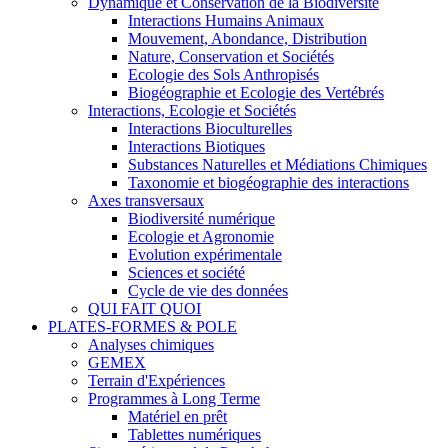
Dynamique et Conservation de la Biodiversité
Interactions Humains Animaux
Mouvement, Abondance, Distribution
Nature, Conservation et Sociétés
Ecologie des Sols Anthropisés
Biogéographie et Ecologie des Vertébrés
Interactions, Ecologie et Sociétés
Interactions Bioculturelles
Interactions Biotiques
Substances Naturelles et Médiations Chimiques
Taxonomie et biogéographie des interactions
Axes transversaux
Biodiversité numérique
Ecologie et Agronomie
Evolution expérimentale
Sciences et société
Cycle de vie des données
QUI FAIT QUOI
PLATES-FORMES & POLE
Analyses chimiques
GEMEX
Terrain d'Expériences
Programmes à Long Terme
Matériel en prêt
Tablettes numériques