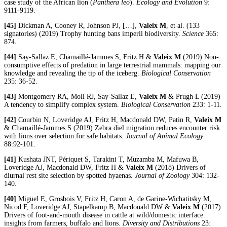
case study of the African lion (
Panthera leo
).
Ecology and Evolution
9:
9111-9119.
[45]
Dickman A, Cooney R, Johnson PJ, […],
Valeix M
, et al. (133
signatories) (2019) Trophy hunting bans imperil biodiversity.
Science
365:
874.
[44]
Say-Sallaz E, Chamaillé-Jammes S, Fritz H &
Valeix M
(2019) Non-
consumptive effects of predation in large terrestrial mammals: mapping our
knowledge and revealing the tip of the iceberg.
Biological Conservation
235: 36-52.
[43]
Montgomery RA, Moll RJ, Say-Sallaz E,
Valeix M
& Prugh L (2019)
A tendency to simplify complex system.
Biological Conservation
233: 1-11.
[42]
Courbin N, Loveridge AJ, Fritz H, Macdonald DW, Patin R,
Valeix M
& Chamaillé-Jammes S (2019) Zebra diel migration reduces encounter risk
with lions over selection for safe habitats.
Journal of Animal Ecology
88:92-101.
[41]
Kushata JNT, Périquet S, Tarakini T, Muzamba M, Mafuwa B,
Loveridge AJ, Macdonald DW, Fritz H &
Valeix M
(2018) Drivers of
diurnal rest site selection by spotted hyaenas.
Journal of Zoology
304: 132-
140.
[40]
Miguel E, Grosbois V, Fritz H, Caron A, de Garine-Wichatitsky M,
Nicod F, Loveridge AJ, Stapelkamp B, Macdonald DW &
Valeix M
(2017)
Drivers of foot-and-mouth disease in cattle at wild/domestic interface:
insights from farmers, buffalo and lions.
Diversity and Distributions
23: