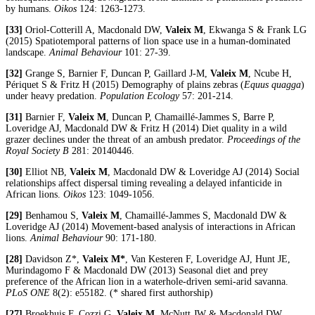
by humans.
Oikos
124: 1263-1273.
[33]
Oriol-Cotterill A, Macdonald DW,
Valeix M
, Ekwanga S & Frank LG
(2015) Spatiotemporal patterns of lion space use in a human-dominated
landscape.
Animal Behaviour
101: 27-39.
[32]
Grange S, Barnier F, Duncan P, Gaillard J-M,
Valeix M
, Ncube H,
Périquet S & Fritz H (2015) Demography of plains zebras (
Equus quagga
)
under heavy predation.
Population Ecology
57: 201-214.
[31]
Barnier F,
Valeix M
, Duncan P, Chamaillé-Jammes S, Barre P,
Loveridge AJ, Macdonald DW & Fritz H (2014) Diet quality in a wild
grazer declines under the threat of an ambush predator.
Proceedings of the
Royal Society B
281: 20140446.
[30]
Elliot NB,
Valeix M
, Macdonald DW & Loveridge AJ (2014) Social
relationships affect dispersal timing revealing a delayed infanticide in
African lions.
Oikos
123: 1049-1056.
[29]
Benhamou S,
Valeix M
, Chamaillé-Jammes S, Macdonald DW &
Loveridge AJ (2014) Movement-based analysis of interactions in African
lions.
Animal Behaviour
90: 171-180.
[28]
Davidson Z*,
Valeix M*
, Van Kesteren F, Loveridge AJ, Hunt JE,
Murindagomo F & Macdonald DW (2013) Seasonal diet and prey
preference of the African lion in a waterhole-driven semi-arid savanna.
PLoS ONE
8(2): e55182. (* shared first authorship)
[27]
Broekhuis F, Cozzi G,
Valeix M
, McNutt JW & Macdonald DW