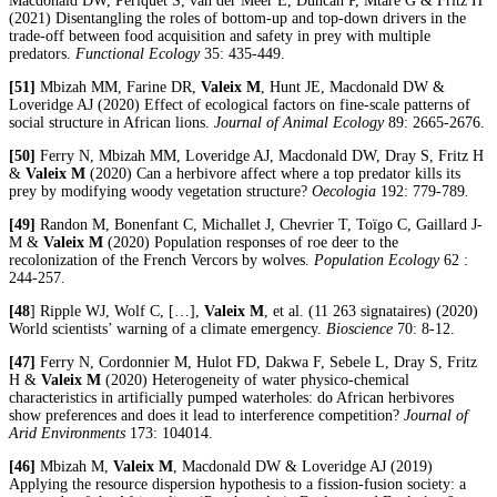
Macdonald DW, Périquet S, van der Meer E, Duncan P, Mtare G & Fritz H
(2021) Disentangling the roles of bottom-up and top-down drivers in the
trade-off between food acquisition and safety in prey with multiple
predators.
Functional Ecology
35: 435-449.
[51]
Mbizah MM, Farine DR,
Valeix M
, Hunt JE, Macdonald DW &
Loveridge AJ (2020) Effect of ecological factors on fine-scale patterns of
social structure in African lions.
Journal of Animal Ecology
89: 2665-2676.
[50]
Ferry N, Mbizah MM, Loveridge AJ, Macdonald DW, Dray S, Fritz H
&
Valeix M
(2020) Can a herbivore affect where a top predator kills its
prey by modifying woody vegetation structure?
Oecologia
192: 779-789
.
[49]
Randon M, Bonenfant C, Michallet J, Chevrier T, Toïgo C, Gaillard J-
M &
Valeix M
(2020) Population responses of roe deer to the
recolonization of the French Vercors by wolves.
Population Ecology
62 :
244-257.
[48
] Ripple WJ, Wolf C, […],
Valeix M
, et al. (11 263 signataires) (2020)
World scientists’ warning of a climate emergency.
Bioscience
70: 8-12.
[47]
Ferry N, Cordonnier M, Hulot FD, Dakwa F, Sebele L, Dray S, Fritz
H &
Valeix M
(2020) Heterogeneity of water physico-chemical
characteristics in artificially pumped waterholes: do African herbivores
show preferences and does it lead to interference competition?
Journal of
Arid Environments
173: 104014.
[46]
Mbizah M,
Valeix M
, Macdonald DW & Loveridge AJ (2019)
Applying the resource dispersion hypothesis to a fission-fusion society: a