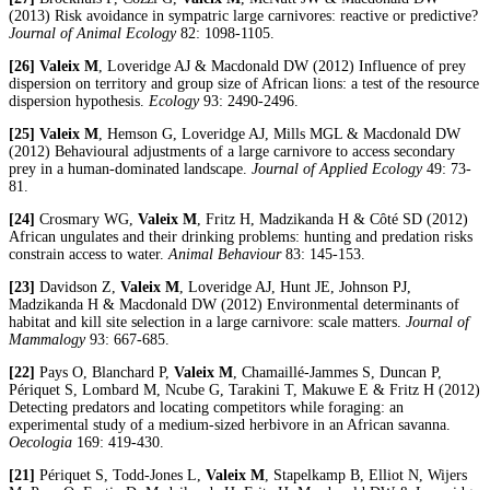
(2013) Risk avoidance in sympatric large carnivores: reactive or predictive?
Journal of Animal Ecology
82: 1098-1105.
[26]
Valeix M
, Loveridge AJ & Macdonald DW (2012) Influence of prey
dispersion on territory and group size of African lions: a test of the resource
dispersion hypothesis.
Ecology
93: 2490-2496.
[25]
Valeix M
, Hemson G, Loveridge AJ, Mills MGL & Macdonald DW
(2012) Behavioural adjustments of a large carnivore to access secondary
prey in a human-dominated landscape.
Journal of Applied Ecology
49: 73-
81.
[24]
Crosmary WG,
Valeix M
, Fritz H, Madzikanda H & Côté SD (2012)
African ungulates and their drinking problems: hunting and predation risks
constrain access to water.
Animal Behaviour
83: 145-153.
[23]
Davidson Z,
Valeix M
, Loveridge AJ, Hunt JE, Johnson PJ,
Madzikanda H & Macdonald DW (2012) Environmental determinants of
habitat and kill site selection in a large carnivore: scale matters.
Journal of
Mammalogy
93: 667-685.
[22]
Pays O, Blanchard P,
Valeix M
, Chamaillé-Jammes S, Duncan P,
Périquet S, Lombard M, Ncube G, Tarakini T, Makuwe E & Fritz H (2012)
Detecting predators and locating competitors while foraging: an
experimental study of a medium-sized herbivore in an African savanna.
Oecologia
169: 419-430.
[21]
Périquet S, Todd-Jones L,
Valeix M
, Stapelkamp B, Elliot N, Wijers