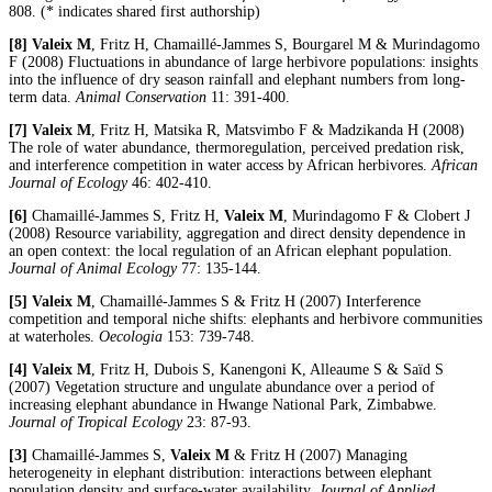
808. (* indicates shared first authorship)
[8]
Valeix
M
, Fritz H, Chamaillé-Jammes S, Bourgarel M & Murindagomo
F (2008) Fluctuations in abundance of large herbivore populations: insights
into the influence of dry season rainfall and elephant numbers from long-
term data.
Animal Conservation
11: 391-400.
[7]
Valeix M
, Fritz H, Matsika R, Matsvimbo F & Madzikanda H (2008)
The role of water abundance, thermoregulation, perceived predation risk,
and interference competition in water access by African herbivores.
African
Journal of Ecology
46: 402-410.
[6]
Chamaillé-Jammes S, Fritz H,
Valeix M
, Murindagomo F & Clobert J
(2008) Resource variability, aggregation and direct density dependence in
an open context: the local regulation of an African elephant population.
Journal of Animal Ecology
77: 135-144.
[5]
Valeix M
, Chamaillé-Jammes S & Fritz H (2007) Interference
competition and temporal niche shifts: elephants and herbivore communities
at waterholes.
Oecologia
153: 739-748.
[4]
Valeix M
, Fritz H, Dubois S, Kanengoni K, Alleaume S & Saïd S
(2007) Vegetation structure and ungulate abundance over a period of
increasing elephant abundance in Hwange National Park, Zimbabwe.
Journal of Tropical Ecology
23: 87-93.
[3]
Chamaillé-Jammes S,
Valeix M
& Fritz H (2007) Managing
heterogeneity in elephant distribution: interactions between elephant
population density and surface-water availability.
Journal of Applied