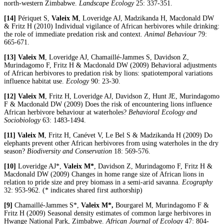
north-western Zimbabwe.
Landscape Ecology
25: 337-351.
[14]
Périquet S,
Valeix M
, Loveridge AJ, Madzikanda H, Macdonald DW
& Fritz H (2010) Individual vigilance of African herbivores while drinking:
the role of immediate predation risk and context.
Animal Behaviour
79:
665-671.
[13]
Valeix M
, Loveridge AJ, Chamaillé-Jammes S, Davidson Z,
Murindagomo F, Fritz H & Macdonald DW (2009) Behavioral adjustments
of African herbivores to predation risk by lions: spatiotemporal variations
influence habitat use.
Ecology
90: 23-30.
[12]
Valeix M
, Fritz H, Loveridge AJ, Davidson Z, Hunt JE, Murindagomo
F & Macdonald DW (2009) Does the risk of encountering lions influence
African herbivore behaviour at waterholes?
Behavioral Ecology and
Sociobiology
63: 1483-1494.
[11]
Valeix M
, Fritz H, Canévet V, Le Bel S & Madzikanda H (2009) Do
elephants prevent other African herbivores from using waterholes in the dry
season?
Biodiversity and Conservation
18: 569-576.
[10]
Loveridge AJ*,
Valeix M*
, Davidson Z, Murindagomo F, Fritz H &
Macdonald DW (2009) Changes in home range size of African lions in
relation to pride size and prey biomass in a semi-arid savanna.
Ecography
32: 953-962. (* indicates shared first authorship)
[9]
Chamaillé-Jammes S*,
Valeix M*,
Bourgarel M, Murindagomo F &
Fritz H (2009) Seasonal density estimates of common large herbivores in
Hwange National Park, Zimbabwe.
African Journal of Ecology
47: 804-