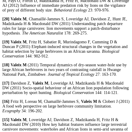
M, Pays O, Fortin D, Madzikanda H, Fritz H, Macdonald DW & Loveridge
AJ (2012) Influence of immediate predation risk by lions on the vigilance
of prey of different body size.
Behavioral Ecology
23: 970-976.
[20]
Valeix M
, Chamaillé-Jammes S, Loveridge AJ, Davidson Z, Hunt JE,
Madzikanda H & Macdonald DW (2011) Understanding patch departure
rules for large carnivores: lion movements support a patch-disturbance
hypothesis.
The American Naturalist
178: 269-275.
[19]
Valeix M
, Fritz H, Sabatier R, Murindagomo F, Cumming D &
Duncan P (2011) Elephant-induced structural changes in the vegetation and
habitat selection by large herbivores in an African savanna.
Biological
Conservation
144: 902-912
.
[18]
Valeix M
(2011) Temporal dynamics of dry-season water-hole use by
large African herbivores in two years of contrasting rainfall in Hwange
National Park, Zimbabwe.
Journal of Tropical Ecology
27: 163-170
.
[17]
Davidson Z,
Valeix M
, Loveridge AJ, Madzikanda H & Macdonald
DW (2011) Socio-spatial behaviour of an African lion population following
perturbation by sport hunting.
Biological Conservation
144: 114-121.
[16]
Fritz H, Loreau M, Chamaillé-Jammes S,
Valeix M
& Clobert J (2011)
A food web perspective on large herbivore community limitation.
Ecography
34: 196-202.
[15]
Valeix M
, Loveridge AJ, Davidson Z, Madzikanda H, Fritz H &
Macdonald DW (2010) How key habitat features influence large terrestrial
carnivore movements: waterholes and African lions in semi-arid savanna of