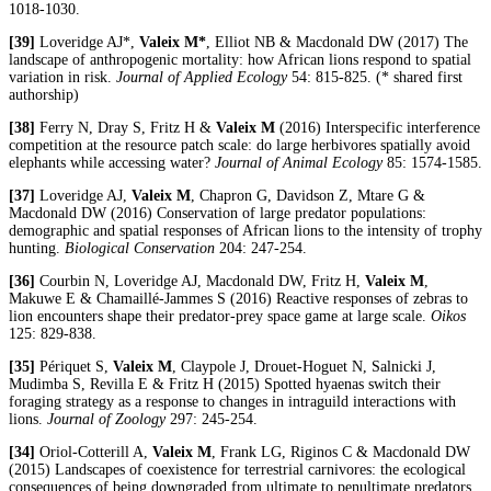
1018-1030.
[39]
Loveridge AJ*,
Valeix M*
, Elliot NB & Macdonald DW (2017) The
landscape of anthropogenic mortality: how African lions respond to spatial
variation in risk.
Journal of Applied Ecology
54: 815-825. (* shared first
authorship)
[38]
Ferry N, Dray S, Fritz H &
Valeix M
(2016) Interspecific interference
competition at the resource patch scale: do large herbivores spatially avoid
elephants while accessing water?
Journal of Animal Ecology
85: 1574-1585.
[37]
Loveridge AJ,
Valeix M
, Chapron G, Davidson Z, Mtare G &
Macdonald DW (2016) Conservation of large predator populations:
demographic and spatial responses of African lions to the intensity of trophy
hunting.
Biological Conservation
204: 247-254.
[36]
Courbin N, Loveridge AJ, Macdonald DW, Fritz H,
Valeix M
,
Makuwe E & Chamaillé-Jammes S (2016) Reactive responses of zebras to
lion encounters shape their predator-prey space game at large scale.
Oikos
125: 829-838.
[35]
Périquet S,
Valeix M
, Claypole J, Drouet-Hoguet N, Salnicki J,
Mudimba S, Revilla E & Fritz H (2015) Spotted hyaenas switch their
foraging strategy as a response to changes in intraguild interactions with
lions.
Journal of Zoology
297: 245-254.
[34]
Oriol-Cotterill A,
Valeix M
, Frank LG, Riginos C & Macdonald DW
(2015) Landscapes of coexistence for terrestrial carnivores: the ecological
consequences of being downgraded from ultimate to penultimate predators