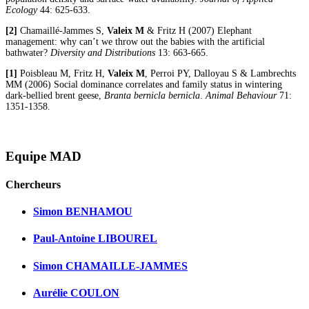
Ecology
44: 625-633.
[2]
Chamaillé-Jammes S,
Valeix M
& Fritz H (2007) Elephant
management: why can’t we throw out the babies with the artificial
bathwater?
Diversity and Distributions
13: 663-665.
[1]
Poisbleau M, Fritz H,
Valeix M
, Perroi PY, Dalloyau S & Lambrechts
MM (2006) Social dominance correlates and family status in wintering
dark-bellied brent geese,
Branta bernicla bernicla
.
Animal Behaviour
71:
1351-1358.
Equipe MAD
Chercheurs
Simon BENHAMOU
Paul-Antoine LIBOUREL
Simon CHAMAILLE-JAMMES
Aurélie COULON