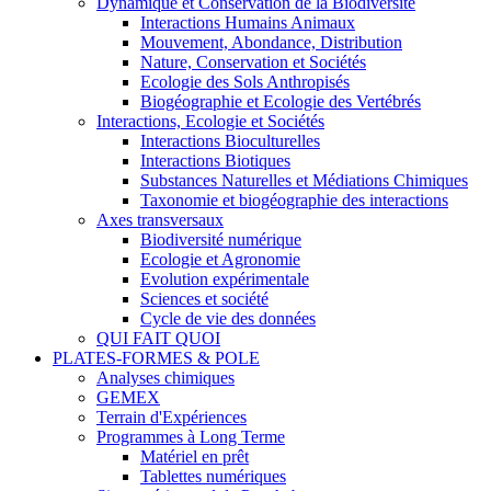
Dynamique et Conservation de la Biodiversité
Interactions Humains Animaux
Mouvement, Abondance, Distribution
Nature, Conservation et Sociétés
Ecologie des Sols Anthropisés
Biogéographie et Ecologie des Vertébrés
Interactions, Ecologie et Sociétés
Interactions Bioculturelles
Interactions Biotiques
Substances Naturelles et Médiations Chimiques
Taxonomie et biogéographie des interactions
Axes transversaux
Biodiversité numérique
Ecologie et Agronomie
Evolution expérimentale
Sciences et société
Cycle de vie des données
QUI FAIT QUOI
PLATES-FORMES & POLE
Analyses chimiques
GEMEX
Terrain d'Expériences
Programmes à Long Terme
Matériel en prêt
Tablettes numériques