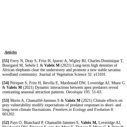
Articles
[55]
Ferry N, Dray S, Fritz H, Ipavec A, Wigley BJ, Charles-Dominique T,
Bourgarel M, Sebele L &
Valeix M
(2021) Long-term high densities of
African elephants clear the understorey and promote a new stable savanna
woodland community. Journal of Vegetation Science 32: e13101.
[54]
Périquet S, Fritz H, Revilla E, Macdonald DW, Loveridge AJ, Mtare G
&
Valeix M
(2021) Dynamic interactions between apex predators reveal
contrasting seasonal attraction patterns.
Oecologia
195: 51-63.
[53]
Morin A, Chamaillé-Jammes S &
Valeix M
(2021) Climate effects on
prey vulnerability modify expectations of predator responses to short- and
long-term climate fluctuations.
Frontiers in Ecology and Evolution
8:
601202.
[52]
Pays O, Blanchard P, Chamaillé-Jammes S,
Valeix M,
Loveridge AJ,