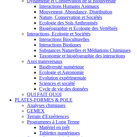
Dynamique et Conservation de la Biodiversité
Interactions Humains Animaux
Mouvement, Abondance, Distribution
Nature, Conservation et Sociétés
Ecologie des Sols Anthropisés
Biogéographie et Ecologie des Vertébrés
Interactions, Ecologie et Sociétés
Interactions Bioculturelles
Interactions Biotiques
Substances Naturelles et Médiations Chimiques
Taxonomie et biogéographie des interactions
Axes transversaux
Biodiversité numérique
Ecologie et Agronomie
Evolution expérimentale
Sciences et société
Cycle de vie des données
QUI FAIT QUOI
PLATES-FORMES & POLE
Analyses chimiques
GEMEX
Terrain d'Expériences
Programmes à Long Terme
Matériel en prêt
Tablettes numériques