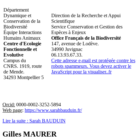
Département
Dynamique et
Direction de la Recherche et Appui
Conservation de la
Scientifique
Biodiversité
Service Conservation et Gestion des
Équipe Interactions
Espèces à Enjeux
Humains Animaux
Office Français de la Biodiversité
Centre d'Ecologie
147, avenue de Lodève.
Fonctionnelle et
34990 Juvignac
Evolutive
06.13.93.67.33.
Campus du
Cette adresse e-mail est protégée contre les
CNRS. 1919, route
robots spammeurs. Vous devez activer le
de Mende.
JavaScript pour la visualiser.
.f
r
34293 Montpellier 5
Orcid:
0000-0002-3252-5894
Web page
:
https://www.sarahbauduin.fr/
Lire la suite : Sarah BAUDUIN
Gilles MAURER