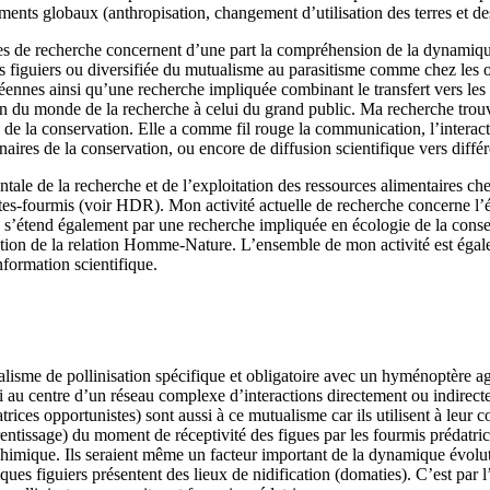
ts globaux (anthropisation, changement d’utilisation des terres et des
 de recherche concernent d’une part la compréhension de la dynamique 
les figuiers ou diversifiée du mutualisme au parasitisme comme chez les 
éennes ainsi qu’une recherche impliquée combinant le transfert vers les a
sein du monde de la recherche à celui du grand public. Ma recherche tro
e de la conservation. Elle a comme fil rouge la communication, l’interactio
aires de la conservation, ou encore de diffusion scientifique vers différ
le de la recherche et de l’exploitation des ressources alimentaires chez
-fourmis (voir HDR). Mon activité actuelle de recherche concerne l’éco
 Elle s’étend également par une recherche impliquée en écologie de la con
on de la relation Homme-Nature. L’ensemble de mon activité est égalemen
nformation scientifique.
lisme de pollinisation spécifique et obligatoire avec un hyménoptère 
i au centre d’un réseau complexe d’interactions directement ou indirectem
rices opportunistes) sont aussi à ce mutualisme car ils utilisent à leur 
entissage) du moment de réceptivité des figues par les fourmis prédatri
chimique. Ils seraient même un facteur important de la dynamique évolu
ques figuiers présentent des lieux de nidification (domaties). C’est par 