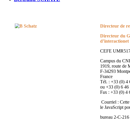
Directeur de 
Directeur du 
d’interaction
et
CEFE UMR51
Campus du CN
1919, route de
F-34293 Montpel
France
Tél. : +33 (0) 4
ou +33 (0) 6 46
Fax : +33 (0) 4
Courriel :
Cette
le JavaScript pou
bureau
2-C-216