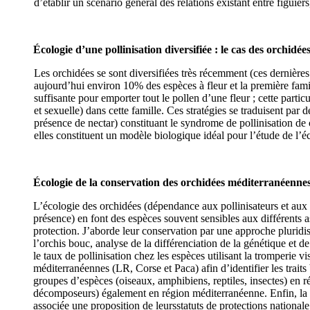
d’établir un scénario général des relations existant entre figuiers
Écologie d’une pollinisation diversifiée : le cas des orchidée
Les orchidées se sont diversifiées très récemment (ces dernières
aujourd’hui environ 10% des espèces à fleur et la première famill
suffisante pour emporter tout le pollen d’une fleur ; cette particu
et sexuelle) dans cette famille. Ces stratégies se traduisent par 
présence de nectar) constituant le syndrome de pollinisation de c
elles constituent un modèle biologique idéal pour l’étude de l’é
Écologie de la conservation des orchidées méditerranéenne
L’écologie des orchidées (dépendance aux pollinisateurs et aux 
présence) en font des espèces souvent sensibles aux différents a
protection. J’aborde leur conservation par une approche pluridis
l’orchis bouc, analyse de la différenciation de la génétique et 
le taux de pollinisation chez les espèces utilisant la tromperie 
méditerranéennes (LR, Corse et Paca) afin d’identifier les traits
groupes d’espèces (oiseaux, amphibiens, reptiles, insectes) en
décomposeurs) également en région méditerranéenne. Enfin, la c
associée une proposition de leursstatuts de protections nationale