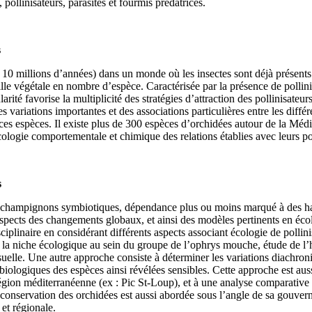
, pollinisateurs, parasites et fourmis prédatrices.
s
 10 millions d’années) dans un monde où les insectes sont déjà présents. 
e végétale en nombre d’espèce. Caractérisée par la présence de pollinies 
larité favorise la multiplicité des stratégies d’attraction des pollinisateu
des variations importantes et des associations particulières entre les dif
es espèces. Il existe plus de 300 espèces d’orchidées autour de la Médite
cologie comportementale et chimique des relations établies avec leurs pol
s
champignons symbiotiques, dépendance plus ou moins marqué à des habitat
spects des changements globaux, et ainsi des modèles pertinents en écolo
ciplinaire en considérant différents aspects associant écologie de poll
de la niche écologique au sein du groupe de l’ophrys mouche, étude de l’
visuelle. Une autre approche consiste à déterminer les variations diachro
 biologiques des espèces ainsi révélées sensibles. Cette approche est aus
 région méditerranéenne (ex : Pic St-Loup), et à une analyse comparativ
onservation des orchidées est aussi abordée sous l’angle de sa gouverna
 et régionale.