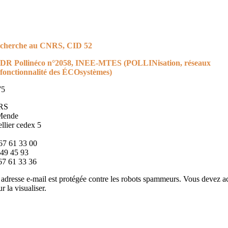
recherche au CNRS, CID 52
GDR Pollinéco n°2058, INEE-MTES (POLLINisation, réseaux
 fonctionnalité des ÉCOsystèmes)
75
RS
 Mende
lier cedex 5
 67 61 33 00
 49 45 93
 67 61 33 36
 adresse e-mail est protégée contre les robots spammeurs. Vous devez ac
r la visualiser.