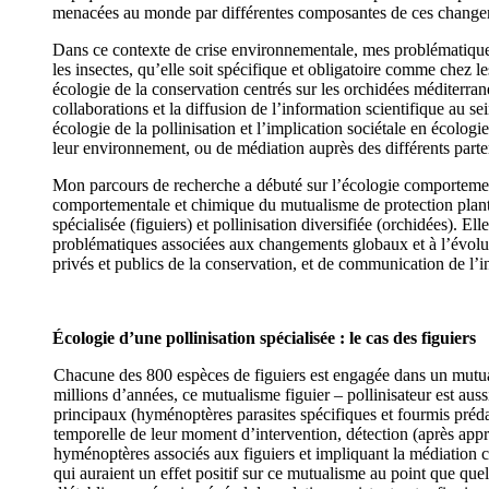
menacées au monde par différentes composantes de ces changemen
Dans ce contexte de crise environnementale, mes problématiques
les insectes, qu’elle soit spécifique et obligatoire comme chez 
écologie de la conservation centrés sur les orchidées méditerran
collaborations et la diffusion de l’information scientifique au 
écologie de la pollinisation et l’implication sociétale en écologi
leur environnement, ou de médiation auprès des différents parten
Mon parcours de recherche a débuté sur l’écologie comportementa
comportementale et chimique du mutualisme de protection plantes
spécialisée (figuiers) et pollinisation diversifiée (orchidées).
problématiques associées aux changements globaux et à l’évoluti
privés et publics de la conservation, et de communication de l’i
Écologie d’une pollinisation spécialisée : le cas des figuiers
Chacune des 800 espèces de figuiers est engagée dans un mutua
millions d’années, ce mutualisme figuier – pollinisateur est auss
principaux (hyménoptères parasites spécifiques et fourmis prédat
temporelle de leur moment d’intervention, détection (après appr
hyménoptères associés aux figuiers et impliquant la médiation 
qui auraient un effet positif sur ce mutualisme au point que quel