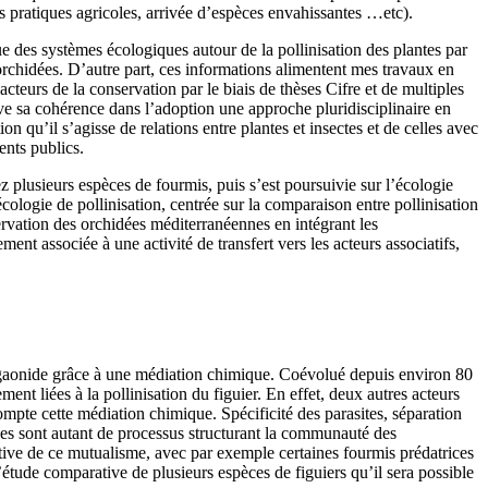
 pratiques agricoles, arrivée d’espèces envahissantes …etc).
des systèmes écologiques autour de la pollinisation des plantes par
orchidées. D’autre part, ces informations alimentent mes travaux en
cteurs de la conservation par le biais de thèses Cifre et de multiples
uve sa cohérence dans l’adoption une approche pluridisciplinaire en
n qu’il s’agisse de relations entre plantes et insectes et de celles avec
ents publics.
 plusieurs espèces de fourmis, puis s’est poursuivie sur l’écologie
logie de pollinisation, centrée sur la comparaison entre pollinisation
servation des orchidées méditerranéennes en intégrant les
t associée à une activité de transfert vers les acteurs associatifs,
agaonide grâce à une médiation chimique. Coévolué depuis environ 80
ent liées à la pollinisation du figuier. En effet, deux autres acteurs
compte cette médiation chimique. Spécificité des parasites, séparation
ces sont autant de processus structurant la communauté des
tive de ce mutualisme, avec par exemple certaines fourmis prédatrices
l’étude comparative de plusieurs espèces de figuiers qu’il sera possible