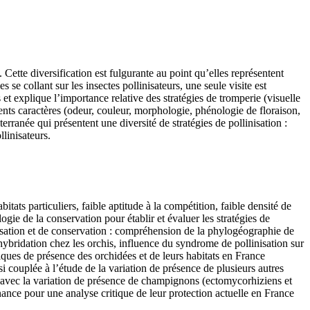
Cette diversification est fulgurante au point qu’elles représentent
se collant sur les insectes pollinisateurs, une seule visite est
rs et explique l’importance relative des stratégies de tromperie (visuelle
férents caractères (odeur, couleur, morphologie, phénologie de floraison,
rranée qui présentent une diversité de stratégies de pollinisation :
linisateurs.
s particuliers, faible aptitude à la compétition, faible densité de
gie de la conservation pour établir et évaluer les stratégies de
inisation et de conservation : compréhension de la phylogéographie de
hybridation chez les orchis, influence du syndrome de pollinisation sur
niques de présence des orchidées et de leurs habitats en France
si couplée à l’étude de la variation de présence de plusieurs autres
e avec la variation de présence de champignons (ectomycorhiziens et
nce pour une analyse critique de leur protection actuelle en France