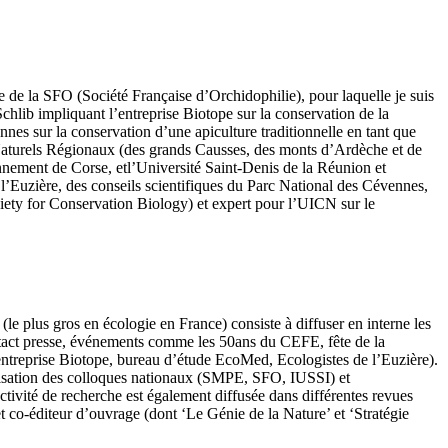
re de la SFO (Société Française d’Orchidophilie), pour laquelle je suis
chlib impliquant l’entreprise Biotope sur la conservation de la
es sur la conservation d’une apiculture traditionnelle en tant que
s Naturels Régionaux (des grands Causses, des monts d’Ardèche et de
nnement de Corse, etl’Université Saint-Denis de la Réunion et
’Euzière, des conseils scientifiques du Parc National des Cévennes,
iety for Conservation Biology) et expert pour l’UICN sur le
e plus gros en écologie en France) consiste à diffuser en interne les
contact presse, événements comme les 50ans du CEFE, fête de la
(entreprise Biotope, bureau d’étude EcoMed, Ecologistes de l’Euzière).
ganisation des colloques nationaux (SMPE, SFO, IUSSI) et
tivité de recherche est également diffusée dans différentes revues
et co-éditeur d’ouvrage (dont ‘Le Génie de la Nature’ et ‘Stratégie