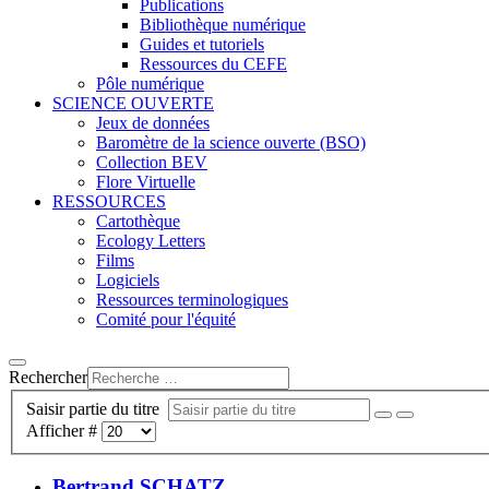
Publications
Bibliothèque numérique
Guides et tutoriels
Ressources du CEFE
Pôle numérique
SCIENCE OUVERTE
Jeux de données
Baromètre de la science ouverte (BSO)
Collection BEV
Flore Virtuelle
RESSOURCES
Cartothèque
Ecology Letters
Films
Logiciels
Ressources terminologiques
Comité pour l'équité
Rechercher
Saisir partie du titre
Afficher #
Bertrand SCHATZ