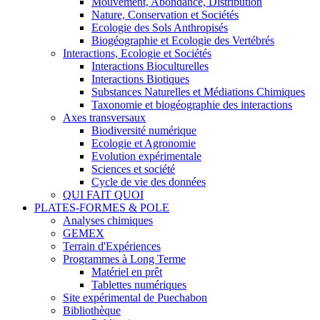
Mouvement, Abondance, Distribution
Nature, Conservation et Sociétés
Ecologie des Sols Anthropisés
Biogéographie et Ecologie des Vertébrés
Interactions, Ecologie et Sociétés
Interactions Bioculturelles
Interactions Biotiques
Substances Naturelles et Médiations Chimiques
Taxonomie et biogéographie des interactions
Axes transversaux
Biodiversité numérique
Ecologie et Agronomie
Evolution expérimentale
Sciences et société
Cycle de vie des données
QUI FAIT QUOI
PLATES-FORMES & POLE
Analyses chimiques
GEMEX
Terrain d'Expériences
Programmes à Long Terme
Matériel en prêt
Tablettes numériques
Site expérimental de Puechabon
Bibliothèque