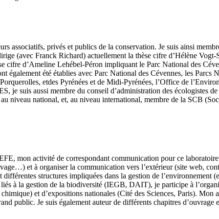
urs associatifs, privés et publics de la conservation. Je suis ainsi memb
irige (avec Franck Richard) actuellement la thèse cifre d’Hélène Vogt-S
e cifre d’Ameline Lehébel-Péron impliquant le Parc National des Cévenn
ns ont également été établies avec Parc National des Cévennes, les Parc
Porquerolles, etdes Pyrénées et de Midi-Pyrénées, l’Office de l’Enviro
 je suis aussi membre du conseil d’administration des écologistes de l
au niveau national, et, au niveau international, membre de la SCB (Soc
FE, mon activité de correspondant communication pour ce laboratoire (l
rchivage…) et à organiser la communication vers l’extérieur (site web, 
et différentes structures impliquées dans la gestion de l’environnement 
liés à la gestion de la biodiversité (IEGB, DAIT), je participe à l’or
himique) et d’expositions nationales (Cité des Sciences, Paris). Mon ac
grand public. Je suis également auteur de différents chapitres d’ouvrage 