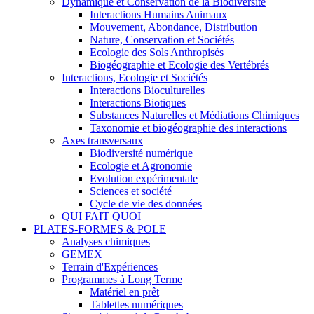
Dynamique et Conservation de la Biodiversité
Interactions Humains Animaux
Mouvement, Abondance, Distribution
Nature, Conservation et Sociétés
Ecologie des Sols Anthropisés
Biogéographie et Ecologie des Vertébrés
Interactions, Ecologie et Sociétés
Interactions Bioculturelles
Interactions Biotiques
Substances Naturelles et Médiations Chimiques
Taxonomie et biogéographie des interactions
Axes transversaux
Biodiversité numérique
Ecologie et Agronomie
Evolution expérimentale
Sciences et société
Cycle de vie des données
QUI FAIT QUOI
PLATES-FORMES & POLE
Analyses chimiques
GEMEX
Terrain d'Expériences
Programmes à Long Terme
Matériel en prêt
Tablettes numériques