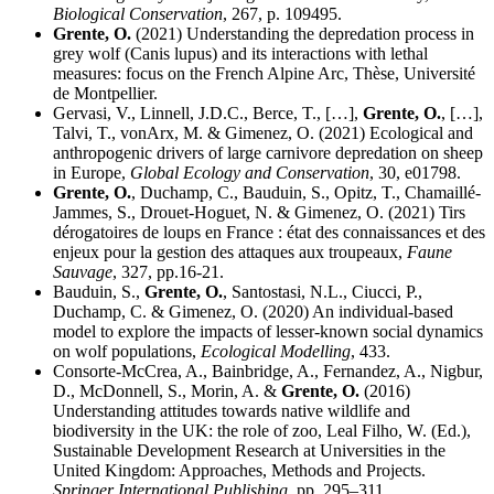
Biological Conservation
, 267, p. 109495.
Grente, O.
(2021) Understanding the depredation process in
grey wolf (Canis lupus) and its interactions with lethal
measures: focus on the French Alpine Arc, Thèse, Université
de Montpellier.
Gervasi, V., Linnell, J.D.C., Berce, T., […],
Grente, O.
, […],
Talvi, T., vonArx, M. & Gimenez, O. (2021) Ecological and
anthropogenic drivers of large carnivore depredation on sheep
in Europe,
Global Ecology and Conservation
, 30, e01798.
Grente, O.
, Duchamp, C., Bauduin, S., Opitz, T., Chamaillé-
Jammes, S., Drouet-Hoguet, N. & Gimenez, O. (2021) Tirs
dérogatoires de loups en France : état des connaissances et des
enjeux pour la gestion des attaques aux troupeaux,
Faune
Sauvage
, 327, pp.16-21.
Bauduin, S.,
Grente, O.
, Santostasi, N.L., Ciucci, P.,
Duchamp, C. & Gimenez, O. (2020) An individual-based
model to explore the impacts of lesser-known social dynamics
on wolf populations,
Ecological Modelling
, 433.
Consorte-McCrea, A., Bainbridge, A., Fernandez, A., Nigbur,
D., McDonnell, S., Morin, A. &
Grente, O.
(2016)
Understanding attitudes towards native wildlife and
biodiversity in the UK: the role of zoo, Leal Filho, W. (Ed.),
Sustainable Development Research at Universities in the
United Kingdom: Approaches, Methods and Projects.
Springer International Publishing
, pp. 295–311.