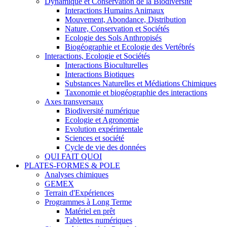
Dynamique et Conservation de la Biodiversité
Interactions Humains Animaux
Mouvement, Abondance, Distribution
Nature, Conservation et Sociétés
Ecologie des Sols Anthropisés
Biogéographie et Ecologie des Vertébrés
Interactions, Ecologie et Sociétés
Interactions Bioculturelles
Interactions Biotiques
Substances Naturelles et Médiations Chimiques
Taxonomie et biogéographie des interactions
Axes transversaux
Biodiversité numérique
Ecologie et Agronomie
Evolution expérimentale
Sciences et société
Cycle de vie des données
QUI FAIT QUOI
PLATES-FORMES & POLE
Analyses chimiques
GEMEX
Terrain d'Expériences
Programmes à Long Terme
Matériel en prêt
Tablettes numériques