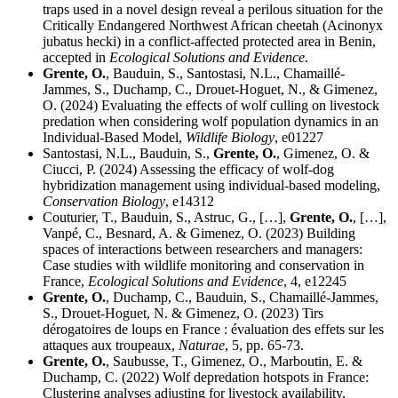
traps used in a novel design reveal a perilous situation for the
Critically Endangered Northwest African cheetah (Acinonyx
jubatus hecki) in a conflict-affected protected area in Benin,
accepted in
Ecological Solutions and Evidence
.
Grente, O.
, Bauduin, S., Santostasi, N.L., Chamaillé-
Jammes, S., Duchamp, C., Drouet-Hoguet, N., & Gimenez,
O. (2024) Evaluating the effects of wolf culling on livestock
predation when considering wolf population dynamics in an
Individual-Based Model,
Wildlife Biology
, e01227
Santostasi, N.L., Bauduin, S.,
Grente, O.
, Gimenez, O. &
Ciucci, P. (2024) Assessing the efficacy of wolf-dog
hybridization management using individual-based modeling,
Conservation Biology
, e14312
Couturier, T., Bauduin, S., Astruc, G., […],
Grente, O.
, […],
Vanpé, C., Besnard, A. & Gimenez, O. (2023) Building
spaces of interactions between researchers and managers:
Case studies with wildlife monitoring and conservation in
France,
Ecological Solutions and Evidence
, 4, e12245
Grente, O.
, Duchamp, C., Bauduin, S., Chamaillé-Jammes,
S., Drouet-Hoguet, N. & Gimenez, O. (2023) Tirs
dérogatoires de loups en France : évaluation des effets sur les
attaques aux troupeaux,
Naturae
, 5, pp. 65-73.
Grente, O.
, Saubusse, T., Gimenez, O., Marboutin, E. &
Duchamp, C. (2022) Wolf depredation hotspots in France:
Clustering analyses adjusting for livestock availability,