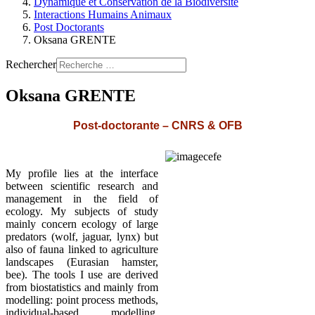
Dynamique et Conservation de la Biodiversité
Interactions Humains Animaux
Post Doctorants
Oksana GRENTE
Rechercher
Oksana GRENTE
Post-doctorante – CNRS & OFB
My profile lies at the interface
between scientific research and
management in the field of
ecology. My subjects of study
mainly concern ecology of large
predators (wolf, jaguar, lynx) but
also of fauna linked to agriculture
landscapes (Eurasian hamster,
bee). The tools I use are derived
from biostatistics and mainly from
modelling: point process methods,
individual-based modelling,