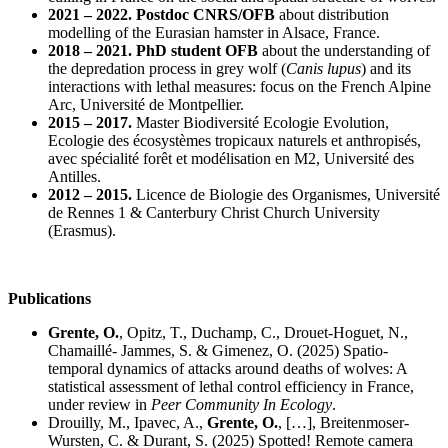
2021 – 2022. Postdoc CNRS/OFB
about distribution
modelling of the Eurasian hamster in Alsace, France.
2018 – 2021. PhD student OFB
about the understanding of
the depredation process in grey wolf (
Canis lupus
) and its
interactions with lethal measures: focus on the French Alpine
Arc, Université de Montpellier.
2015 – 2017.
Master Biodiversité Ecologie Evolution,
Ecologie des écosystèmes tropicaux naturels et anthropisés,
avec spécialité forêt et modélisation en M2, Université des
Antilles.
2012 – 2015.
Licence de Biologie des Organismes, Université
de Rennes 1 & Canterbury Christ Church University
(Erasmus).
Publications
Grente, O.
, Opitz, T., Duchamp, C., Drouet-Hoguet, N.,
Chamaillé- Jammes, S. & Gimenez, O. (2025) Spatio-
temporal dynamics of attacks around deaths of wolves: A
statistical assessment of lethal control efficiency in France,
under review in
Peer Community In Ecology
.
Drouilly, M., Ipavec, A.,
Grente, O.
, […], Breitenmoser-
Wursten, C. & Durant, S. (2025) Spotted! Remote camera