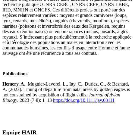
recherche publique : CNRS-CEBC, CNRS-CEFE, CNRS-LBBE,
IRD, MNHN et ONCFS. Ces différents projets ont porté sur des
espèces relativement variées : moyens et grands carnivores (loups,
lynx, renards, mustélidés), ongulés (chevreuils, mouflons), espèces
marines (poissons et invertébrés des eaux des Kerguelen, requins
des eaux réunionnaises) ou encore rapaces (milans, busards, aigles
royaux). S’intéressant plus particulièrement à la recherche appliquée
et à l’écologie des populations animales en interaction avec les
communautés humaines, les conflits d’usage entre Homme et faune
sauvage ont été une récurrence à tous ses contrats.
Publications
Hemery, A.
, Mugnier-Lavorel, L., Itty, C., Duriez, O., & Besnard,
A. (2023). Timing of departure from natal areas by golden eagles is
not constrained by acquisition of flight skills.
Journal of Avian
Biology
. 2023 (7-8): 1–13
https://doi.org/10.1111/jav.03111
Equipe HAIR