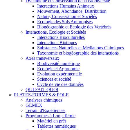
Dynamique et Conservation de la Biodiversité
Interactions Humains Animaux
Mouvement, Abondance, Distribution
Nature, Conservation et Sociétés
Ecologie des Sols Anthropisés
Biogéographie et Ecologie des Vertébrés
Interactions, Ecologie et Sociétés
Interactions Bioculturelles
Interactions Biotiques
Substances Naturelles et Médiations Chimiques
Taxonomie et biogéographie des interactions
Axes transversaux
Biodiversité numérique
Ecologie et Agronomie
Evolution expérimentale
Sciences et société
Cycle de vie des données
QUI FAIT QUOI
PLATES-FORMES & POLE
Analyses chimiques
GEMEX
Terrain d'Expériences
Programmes à Long Terme
Matériel en prêt
Tablettes numériques