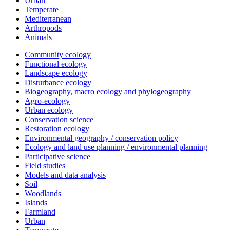
Urban
Temperate
Mediterranean
Arthropods
Animals
Community ecology
Functional ecology
Landscape ecology
Disturbance ecology
Biogeography, macro ecology and phylogeography
Agro-ecology
Urban ecology
Conservation science
Restoration ecology
Environmental geography / conservation policy
Ecology and land use planning / environmental planning
Participative science
Field studies
Models and data analysis
Soil
Woodlands
Islands
Farmland
Urban