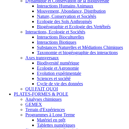
Dynamique et Conservation de la Biodiversité
Interactions Humains Animaux
Mouvement, Abondance, Distribution
Nature, Conservation et Sociétés
Ecologie des Sols Anthropisés
Biogéographie et Ecologie des Vertébrés
Interactions, Ecologie et Sociétés
Interactions Bioculturelles
Interactions Biotiques
Substances Naturelles et Médiations Chimiques
Taxonomie et biogéographie des interactions
Axes transversaux
Biodiversité numérique
Ecologie et Agronomie
Evolution expérimentale
Sciences et société
Cycle de vie des données
QUI FAIT QUOI
PLATES-FORMES & POLE
Analyses chimiques
GEMEX
Terrain d'Expériences
Programmes à Long Terme
Matériel en prêt
Tablettes numériques