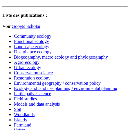
Liste des publications :
Voir
Google Scholar
Community ecology
Functional ecology
Landscape ecology
Disturbance ecology
Biogeography, macro ecology and phylogeography
Agro-ecology
Urban ecology
Conservation science
Restoration ecology
Environmental geography / conservation policy
Ecology and land use planning / environmental planning
Participative science
Field studies
Models and data analysis
Soil
Woodlands
Islands
Farmland