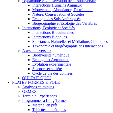
Dynamique et Conservation de la Biodiversité
Interactions Humains Animaux
Mouvement, Abondance, Distribution
Nature, Conservation et Sociétés
Ecologie des Sols Anthropisés
Biogéographie et Ecologie des Vertébrés
Interactions, Ecologie et Sociétés
Interactions Bioculturelles
Interactions Biotiques
Substances Naturelles et Médiations Chimiques
Taxonomie et biogéographie des interactions
Axes transversaux
Biodiversité numérique
Ecologie et Agronomie
Evolution expérimentale
Sciences et société
Cycle de vie des données
QUI FAIT QUOI
PLATES-FORMES & POLE
Analyses chimiques
GEMEX
Terrain d'Expériences
Programmes à Long Terme
Matériel en prêt
Tablettes numériques