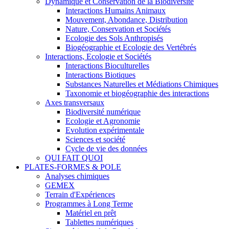
Dynamique et Conservation de la Biodiversité
Interactions Humains Animaux
Mouvement, Abondance, Distribution
Nature, Conservation et Sociétés
Ecologie des Sols Anthropisés
Biogéographie et Ecologie des Vertébrés
Interactions, Ecologie et Sociétés
Interactions Bioculturelles
Interactions Biotiques
Substances Naturelles et Médiations Chimiques
Taxonomie et biogéographie des interactions
Axes transversaux
Biodiversité numérique
Ecologie et Agronomie
Evolution expérimentale
Sciences et société
Cycle de vie des données
QUI FAIT QUOI
PLATES-FORMES & POLE
Analyses chimiques
GEMEX
Terrain d'Expériences
Programmes à Long Terme
Matériel en prêt
Tablettes numériques