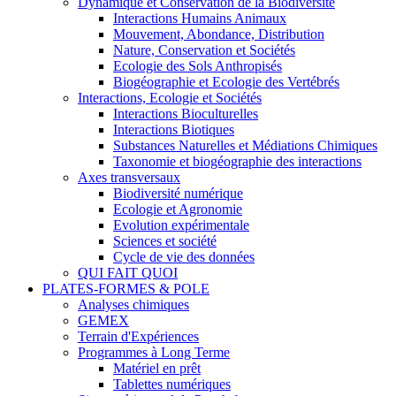
Dynamique et Conservation de la Biodiversité
Interactions Humains Animaux
Mouvement, Abondance, Distribution
Nature, Conservation et Sociétés
Ecologie des Sols Anthropisés
Biogéographie et Ecologie des Vertébrés
Interactions, Ecologie et Sociétés
Interactions Bioculturelles
Interactions Biotiques
Substances Naturelles et Médiations Chimiques
Taxonomie et biogéographie des interactions
Axes transversaux
Biodiversité numérique
Ecologie et Agronomie
Evolution expérimentale
Sciences et société
Cycle de vie des données
QUI FAIT QUOI
PLATES-FORMES & POLE
Analyses chimiques
GEMEX
Terrain d'Expériences
Programmes à Long Terme
Matériel en prêt
Tablettes numériques