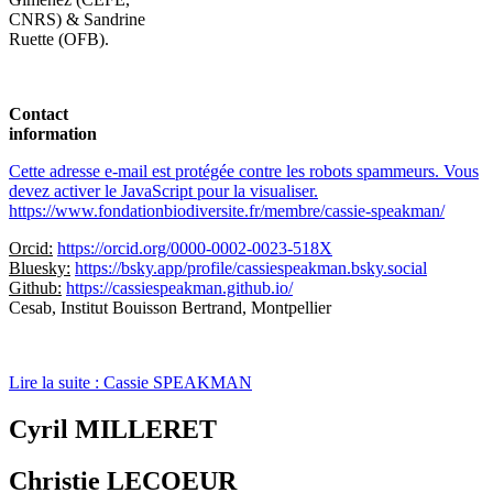
CNRS) & Sandrine
Ruette (OFB).
Contact
information
Cette adresse e-mail est protégée contre les robots spammeurs. Vous
devez activer le JavaScript pour la visualiser.
https://www.fondationbiodiversite.fr/membre/cassie-speakman/
Orcid:
https://orcid.org/0000-0002-0023-518X
Bluesky:
https://bsky.app/profile/cassiespeakman.bsky.social
Github:
https://cassiespeakman.github.io/
Cesab, Institut Bouisson Bertrand, Montpellier
Lire la suite : Cassie SPEAKMAN
Cyril MILLERET
Christie LECOEUR