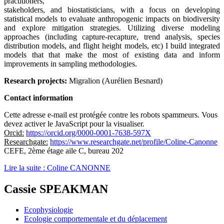
practitioners,
stakeholders, and biostatisticians, with a focus on developing
statistical models to evaluate anthropogenic impacts on biodiversity
and explore mitigation strategies. Utilizing diverse modeling
approaches (including capture-recapture, trend analysis, species
distribution models, and flight height models, etc) I build integrated
models that that make the most of existing data and inform
improvements in sampling methodologies.
Research projects:
Migralion (Aurélien Besnard)
Contact information
Cette adresse e-mail est protégée contre les robots spammeurs. Vous
devez activer le JavaScript pour la visualiser.
Orcid:
https://orcid.org/0000-0001-7638-597X
Researchgate:
https://www.researchgate.net/profile/Coline-Canonne
CEFE, 2ème étage aile C, bureau 202
Lire la suite : Coline CANONNE
Cassie SPEAKMAN
Ecophysiologie
Ecologie comportementale et du déplacement