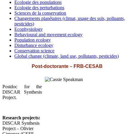
Ecologie des populations
Ecologie des perturbations
Sciences de la conservation
Changements planétaires (climat, usage des sols, polluants,
pesticides)
Ecophysiology
Behavioural and movement ecology
Population ecology
Disturbance ecology
Conservation science
Global change (climate, land use, pollutants, pesticides)
Post-doctorante – FRB-CESAB
Postdoc for the
DISCAR Synthesis
Project.
Research projects:
DISCAR Synthesis
Project – Olivier
Gimenez (CEFE,