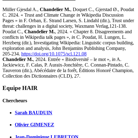
Müller Gjesdal A.,
Chandelier M.
, Doquet C., Gjerstad Ø., Poudat
C. 2024. « Trust and Climate Change
in
Wikipedia Discussion
Pages » in F. Orban, E. Strand Larsen, S. Lindahl (dir.), Trust under
threat: challenges in a digital society, Waxmann Verlag,121-138.
Poudat C.,
Chandelier M.
, 2024. « Chapter 8. Disagreements and
conflicts in Wikipedia talk pages »,
in
C. Poudat, H. Lungen, L.
Herzberg (dir.), Investigating Wikipedia: Linguistic corpus building,
exploration and analysis, John Benjamins Publishing Company,
205-234.
https://doi.org/10.1075/scl.121.08
Chandelier M.
, 2024. Entrée « Biodiversité – le mot »,
in
A.
Jackiewicz, F. Calas, P. Auraix-Jonchière, C. Connan-Pintado, C.
Tauveron (dir.), Abécédaire de la forêt, Éditions Honoré Champion,
Collection des Dictionnaires (CLD), 27.
Equipe HAIR
Chercheurs
Sarah BAUDUIN
Olivier GIMENEZ
Jean-Dominique LEBRETON