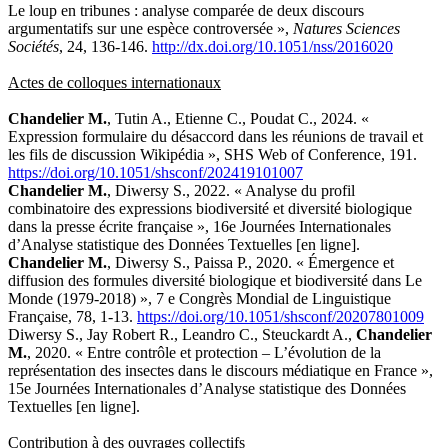
Le loup en tribunes : analyse comparée de deux discours
argumentatifs sur une espèce controversée »,
Natures Sciences
Sociétés
, 24, 136-146.
http://dx.doi.org/10.1051/nss/2016020
Actes de colloques internationaux
Chandelier M.
, Tutin A., Etienne C., Poudat C., 2024. «
Expression formulaire du désaccord dans les réunions de travail et
les fils de discussion Wikipédia », SHS Web of Conference, 191.
https://doi.org/10.1051/shsconf/202419101007
Chandelier M.
, Diwersy S., 2022. « Analyse du profil
combinatoire des expressions biodiversité et diversité biologique
dans la presse écrite française », 16e Journées Internationales
d’Analyse statistique des Données Textuelles [en ligne].
Chandelier M.
, Diwersy S., Paissa P., 2020. « Émergence et
diffusion des formules diversité biologique et biodiversité dans Le
Monde (1979-2018) », 7 e Congrès Mondial de Linguistique
Française, 78, 1-13.
https://doi.org/10.1051/shsconf/20207801009
Diwersy S., Jay Robert R., Leandro C., Steuckardt A.,
Chandelier
M.
, 2020. « Entre contrôle et protection – L’évolution de la
représentation des insectes dans le discours médiatique en France »,
15e Journées Internationales d’Analyse statistique des Données
Textuelles [en ligne].
Contribution à des ouvrages collectifs