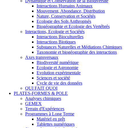
Dynamique et Conservation de la Biodiversité
Interactions Humains Animaux
Mouvement, Abondance, Distribution
Nature, Conservation et Sociétés
Ecologie des Sols Anthropisés
Biogéographie et Ecologie des Vertébrés
Interactions, Ecologie et Sociétés
Interactions Bioculturelles
Interactions Biotiques
Substances Naturelles et Médiations Chimiques
Taxonomie et biogéographie des interactions
Axes transversaux
Biodiversité numérique
Ecologie et Agronomie
Evolution expérimentale
Sciences et société
Cycle de vie des données
QUI FAIT QUOI
PLATES-FORMES & POLE
Analyses chimiques
GEMEX
Terrain d'Expériences
Programmes à Long Terme
Matériel en prêt
Tablettes numériques