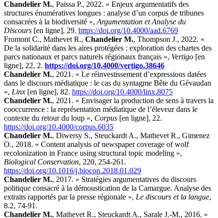
Chandelier M.
, Paissa P., 2022. « Enjeux argumentatifs des
structures énumératives longues : analyse d’un corpus de tribunes
consacrées à la biodiversité »,
Argumentation et Analyse du
Discours
[en ligne], 29.
https://doi.org/10.4000/aad.6769
Fromont C., Mathevet R.,
Chandelier M.
, Thompson J., 2022. «
De la solidarité dans les aires protégées : exploration des chartes des
parcs nationaux et parcs naturels régionaux français »,
Vertigo
[en
ligne], 22, 2.
https://doi.org/10.4000/vertigo.38646
Chandelier M.
, 2021. « Le réinvestissement d’expressions datées
dans le discours médiatique : le cas du syntagme Bête du Gévaudan
»,
Linx
[en ligne], 82.
https://doi.org/10.4000/linx.8075
Chandelier M.
, 2021. « Envisager la production de sens à travers la
cooccurrence : la représentation médiatique de l’éleveur dans le
contexte du retour du loup »,
Corpus
[en ligne], 22.
https://doi.org/10.4000/corpus.6035
Chandelier M.
, Diwersy S., Steuckardt A., Mathevet R., Gimenez
O., 2018. « Content analysis of newspaper coverage of wolf
recolonization in France using structural topic modeling »,
Biological Conservation
, 220, 254-261.
https://doi.org/10.1016/j.biocon.2018.01.029
Chandelier M.
, 2017. « Stratégies argumentatives du discours
politique consacré à la démoustication de la Camargue. Analyse des
extraits rapportés par la presse régionale »,
Le discours et la langue
,
8.2, 74-91.
Chandelier M.
, Mathevet R., Steuckardt A., Sarale J.-M., 2016. «