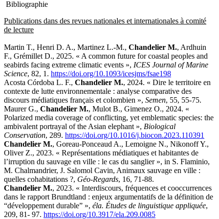
Bibliographie
Publications dans des revues nationales et internationales à comité
de lecture
Martin T., Henri D. A., Martinez L.-M.,
Chandelier M.
, Ardhuin
F., Grémillet D., 2025. « A common future for coastal peoples and
seabirds facing extreme climatic events »,
ICES Journal of Marine
Science
, 82, 1.
https://doi.org/10.1093/icesjms/fsae198
Acosta Córdoba L. F.,
Chandelier M.
, 2024. « Dire le territoire en
contexte de lutte environnementale : analyse comparative des
discours médiatiques français et colombien »,
Semen
, 55, 55-75.
Maurer G.,
Chandelier M.
, Mulot B., Gimenez O., 2024. «
Polarized media coverage of conflicting, yet emblematic species: the
ambivalent portrayal of the Asian elephant »,
Biological
Conservation
, 289.
https://doi.org/10.1016/j.biocon.2023.110391
Chandelier M.
, Goreau-Ponceaud A., Lemoigne N., Nikonoff Y.,
Oliver Z., 2023. « Représentations médiatiques et habitantes de
l’irruption du sauvage en ville : le cas du sanglier », in S. Flaminio,
M. Chalmandrier, J. Salomol Cavin, Animaux sauvage en ville :
quelles cohabitations ?,
Géo-Regards
, 16, 71-88.
Chandelier M.
, 2023. « Interdiscours, fréquences et cooccurrences
dans le rapport Brundtland : enjeux argumentatifs de la définition de
“développement durable” »,
éla. Études de linguistique appliquée
,
209, 81- 97.
https://doi.org/10.3917/ela.209.0085