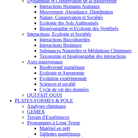
Dynamique et Conservation de la Biodiversité
Interactions Humains Animaux
Mouvement, Abondance, Distribution
Nature, Conservation et Sociétés
Ecologie des Sols Anthropisés
Biogéographie et Ecologie des Vertébrés
Interactions, Ecologie et Sociétés
Interactions Bioculturelles
Interactions Biotiques
Substances Naturelles et Médiations Chimiques
Taxonomie et biogéographie des interactions
Axes transversaux
Biodiversité numérique
Ecologie et Agronomie
Evolution expérimentale
Sciences et société
Cycle de vie des données
QUI FAIT QUOI
PLATES-FORMES & POLE
Analyses chimiques
GEMEX
Terrain d'Expériences
Programmes à Long Terme
Matériel en prêt
Tablettes numériques