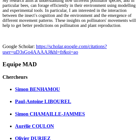
My research aims at understanding how different pollinator species, and in
particular bees, can forage efficiently in their environment using modelling
and experimental tools. In particular, I am interested in the interaction
between the insect's cognition and the environment and the emergence of
different movement patterns. These insights on pollinators' movements will
help to get better predictions on pollination and plant reproduction.
Google Scholar:
https://scholar.google.com/citations?
user=uD3sGo4AAAAJ&hl=fr&oi=ao
Equipe MAD
Chercheurs
Simon BENHAMOU
Paul-Antoine LIBOUREL
Simon CHAMAILLE-JAMMES
Aurélie COULON
Olivier DURIEZ