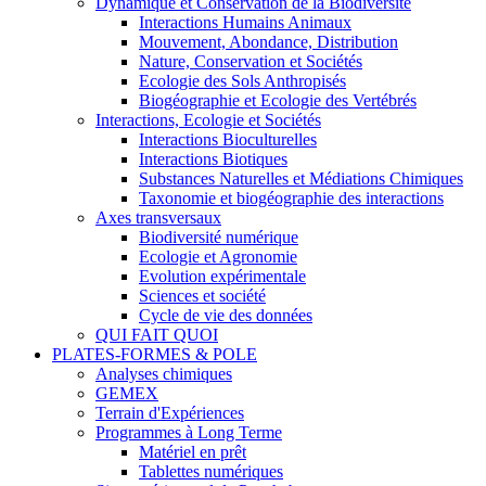
Dynamique et Conservation de la Biodiversité
Interactions Humains Animaux
Mouvement, Abondance, Distribution
Nature, Conservation et Sociétés
Ecologie des Sols Anthropisés
Biogéographie et Ecologie des Vertébrés
Interactions, Ecologie et Sociétés
Interactions Bioculturelles
Interactions Biotiques
Substances Naturelles et Médiations Chimiques
Taxonomie et biogéographie des interactions
Axes transversaux
Biodiversité numérique
Ecologie et Agronomie
Evolution expérimentale
Sciences et société
Cycle de vie des données
QUI FAIT QUOI
PLATES-FORMES & POLE
Analyses chimiques
GEMEX
Terrain d'Expériences
Programmes à Long Terme
Matériel en prêt
Tablettes numériques