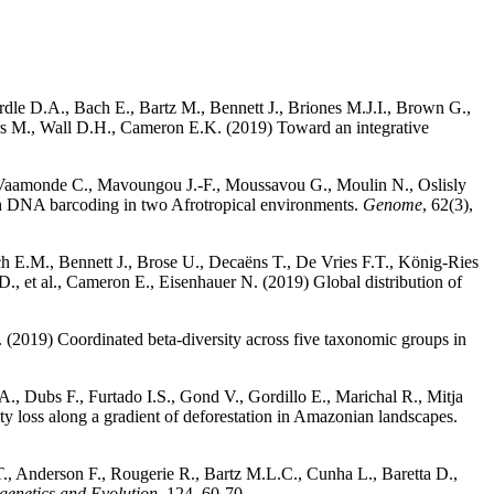
rdle D.A., Bach E., Bartz M., Bennett J., Briones M.J.I., Brown G.,
ers M., Wall D.H., Cameron E.K. (2019) Toward an integrative
–Vaamonde C., Mavoungou J.-F., Moussavou G., Moulin N., Oslisly
 DNA barcoding in two Afrotropical environments.
Genome
, 62(3),
ch E.M., Bennett J., Brose U., Decaëns T., De Vries F.T., König-Ries
., et al., Cameron E., Eisenhauer N. (2019) Global distribution of
. (2019) Coordinated beta-diversity across five taxonomic groups in
., Dubs F., Furtado I.S., Gond V., Gordillo E., Marichal R., Mitja
ty loss along a gradient of deforestation in Amazonian landscapes.
., Anderson F., Rougerie R., Bartz M.L.C., Cunha L., Baretta D.,
genetics and Evolution
, 124, 60-70.