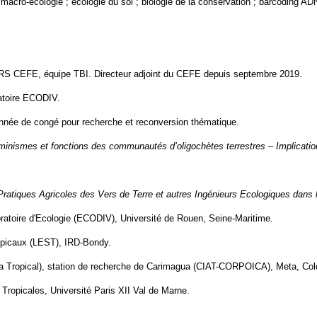
 macro-écologie ; écologie du sol ; biologie de la conservation ; barcoding AD
CNRS CEFE, équipe TBI. Directeur adjoint du CEFE depuis septembre 2019.
ratoire ECODIV.
 Année de congé pour recherche et reconversion thématique.
minismes et fonctions des communautés d’oligochètes terrestres – Implicatio
Pratiques Agricoles des Vers de Terre et autres Ingénieurs Ecologiques dan
atoire d'Ecologie (ECODIV), Université de Rouen, Seine-Maritime.
ropicaux (LEST), IRD-Bondy.
tura Tropical), station de recherche de Carimagua (CIAT-CORPOICA), Meta, Co
ropicales, Université Paris XII Val de Marne.