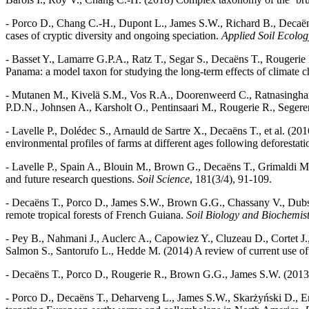
- Porco D., Chang C.-H., Dupont L., James S.W., Richard B., Decaën
cases of cryptic diversity and ongoing speciation.
Applied Soil Ecolog
- Basset Y., Lamarre G.P.A., Ratz T., Segar S., Decaëns T., Rougerie 
Panama: a model taxon for studying the long-term effects of climate
- Mutanen M., Kivelä S.M., Vos R.A., Doorenweerd C., Ratnasingham
P.D.N., Johnsen A., Karsholt O., Pentinsaari M., Rougerie R., Segere
- Lavelle P., Dolédec S., Arnauld de Sartre X., Decaëns T., et al. (2
environmental profiles of farms at different ages following deforestat
- Lavelle P., Spain A., Blouin M., Brown G., Decaëns T., Grimaldi M.
and future research questions.
Soil Science
, 181(3/4), 91-109.
- Decaëns T., Porco D., James S.W., Brown G.G., Chassany V., Dubs 
remote tropical forests of French Guiana.
Soil Biology and Biochemis
- Pey B., Nahmani J., Auclerc A., Capowiez Y., Cluzeau D., Cortet J.
Salmon S., Santorufo L., Hedde M. (2014) A review of current use of a
- Decaëns T., Porco D., Rougerie R., Brown G.G., James S.W. (2013
- Porco D., Decaëns T., Deharveng L., James S.W., Skarżyński D., Ers