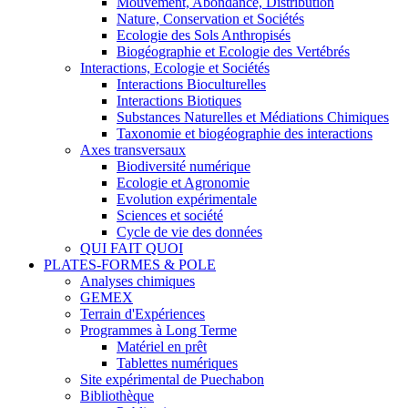
Mouvement, Abondance, Distribution
Nature, Conservation et Sociétés
Ecologie des Sols Anthropisés
Biogéographie et Ecologie des Vertébrés
Interactions, Ecologie et Sociétés
Interactions Bioculturelles
Interactions Biotiques
Substances Naturelles et Médiations Chimiques
Taxonomie et biogéographie des interactions
Axes transversaux
Biodiversité numérique
Ecologie et Agronomie
Evolution expérimentale
Sciences et société
Cycle de vie des données
QUI FAIT QUOI
PLATES-FORMES & POLE
Analyses chimiques
GEMEX
Terrain d'Expériences
Programmes à Long Terme
Matériel en prêt
Tablettes numériques
Site expérimental de Puechabon
Bibliothèque