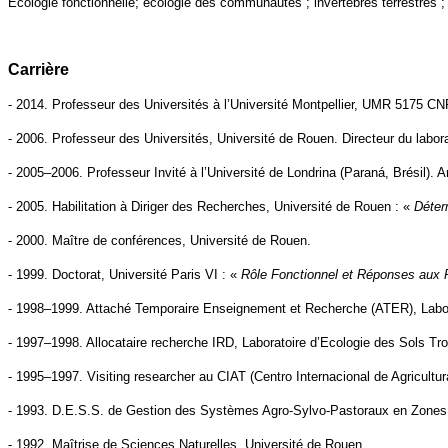
Ecologie fonctionnelle; écologie des communautés ; invertébrés terrestres ;
Carrière
- 2014. Professeur des Universités à l’Université Montpellier, UMR 5175 
- 2006. Professeur des Universités, Université de Rouen. Directeur du labo
- 2005–2006. Professeur Invité à l’Université de Londrina (Paraná, Brésil).
- 2005. Habilitation à Diriger des Recherches, Université de Rouen : «
Déter
- 2000. Maître de conférences, Université de Rouen.
- 1999. Doctorat, Université Paris VI : «
Rôle Fonctionnel et Réponses aux 
- 1998–1999. Attaché Temporaire Enseignement et Recherche (ATER), Labor
- 1997–1998. Allocataire recherche IRD, Laboratoire d’Ecologie des Sols T
- 1995–1997. Visiting researcher au CIAT (Centro Internacional de Agricul
- 1993. D.E.S.S. de Gestion des Systèmes Agro-Sylvo-Pastoraux en Zones T
- 1992. Maîtrise de Sciences Naturelles, Université de Rouen.