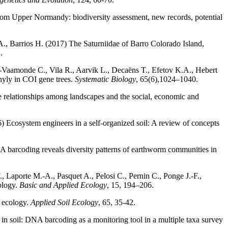
rom Upper Normandy: biodiversity assessment, new records, potential
 A., Barrios H. (2017) The Saturniidae of Barro Colorado Island,
.
Vaamonde C., Vila R., Aarvik L., Decaëns T., Efetov K.A., Hebert
hyly in COI gene trees.
Systematic Biology
, 65(6),1024–1040.
he relationships among landscapes and the social, economic and
 Ecosystem engineers in a self-organized soil: A review of concepts
 barcoding reveals diversity patterns of earthworm communities in
 Laporte M.-A., Pasquet A., Pelosi C., Pernin C., Ponge J.-F.,
ology.
Basic and Applied Ecology
, 15, 194–206.
 ecology.
Applied Soil Ecology
, 65, 35-42.
n soil: DNA barcoding as a monitoring tool in a multiple taxa survey