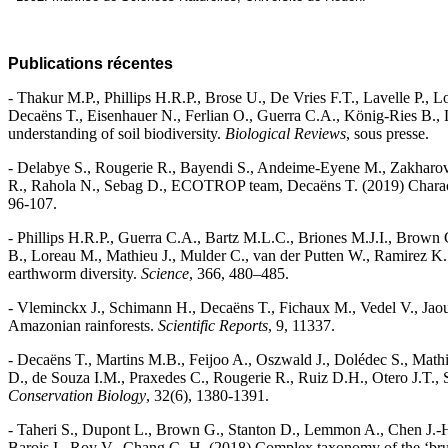
Publications récentes
- Thakur M.P., Phillips H.R.P., Brose U., De Vries F.T., Lavelle P.,
Decaëns T., Eisenhauer N., Ferlian O., Guerra C.A., König-Ries B., 
understanding of soil biodiversity.
Biological Reviews
, sous presse.
- Delabye S., Rougerie R., Bayendi S., Andeime-Eyene M., Zakharo
R., Rahola N., Sebag D., ECOTROP team, Decaëns T. (2019) Charac
96-107.
- Phillips H.R.P., Guerra C.A., Bartz M.L.C., Briones M.J.I., Brown 
B., Loreau M., Mathieu J., Mulder C., van der Putten W., Ramirez K.S
earthworm diversity.
Science
, 366, 480–485.
- Vleminckx J., Schimann H., Decaëns T., Fichaux M., Vedel V., Jaouen
Amazonian rainforests.
Scientific Reports
, 9, 11337.
- Decaëns T., Martins M.B., Feijoo A., Oszwald J., Dolédec S., Mathi
D., de Souza I.M., Praxedes C., Rougerie R., Ruiz D.H., Otero J.T., S
Conservation Biology
, 32(6), 1380-1391.
- Taheri S., Dupont L., Brown G., Stanton D., Lemmon A., Chen J.-H.
Barois I., Roy V., Chang C.-H. (2018) Complex taxonomy of the ‘bru