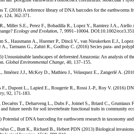
s T. (2018) A reference library of DNA barcodes for the earthworms f
y
, 124, 362-371.
R., Miller S.E., Perez F., Bobadilla R., Lopez Y., Ramirez J.A., Aiello
 change?
Ecology and Evolution
, 7, 9991–10004. DOI:10.1002/ece3.351
 S., Hausmann A., Huemer P., Dincă V., van Nieukerken E.J., Lopez-
r A., Tarmann G., Zahiri R., Godfray C. (2016) Secies para- and polyp
016) Unsustainable landscapes of deforested Amazonia: An analysis of t
ion.
Global Environmental Change
, 40, 137–155.
, Jiménez J.J., McKey D., Mathieu J., Velasquez E., Zangerlé A. (2016)
F., Dupont L., Lapied E., Rougerie R., Rossi J.-P., Roy V. (2016) DNA
try
, 92, 171-183.
, Decaëns T., Deharveng L., Dubs F., Joimel S., Briard C., Grumiaux F.,
nd future needs for soil invertebrate functional traits in community ec
) Potential of DNA barcoding for earthworm research in taxonomy and
éus C., Butt K., Richard B., Hebert PDN (2013) Biological invasions i