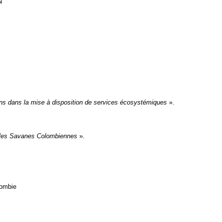
N
ns dans la mise à disposition de services écosystémiques
».
s les Savanes Colombiennes
».
lombie