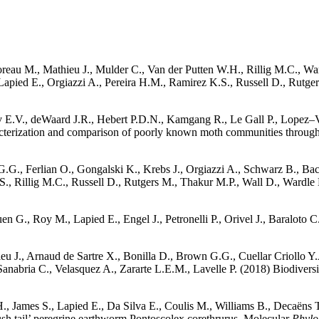
 Loreau M., Mathieu J., Mulder C., Van der Putten W.H., Rillig M.C., Wa
Lapied E., Orgiazzi A., Pereira H.M., Ramirez K.S., Russell D., Rutg
v E.V., deWaard J.R., Hebert P.D.N., Kamgang R., Le Gall P., Lopez
terization and comparison of poorly known moth communities through
G.G., Ferlian O., Gongalski K., Krebs J., Orgiazzi A., Schwarz B., Ba
., Rillig M.C., Russell D., Rutgers M., Thakur M.P., Wall D., Wardle D
 G., Roy M., Lapied E., Engel J., Petronelli P., Orivel J., Baraloto C
eu J., Arnaud de Sartre X., Bonilla D., Brown G.G., Cuellar Criollo Y.A
anabria C., Velasquez A., Zararte L.E.M., Lavelle P. (2018) Biodiversi
, James S., Lapied E., Da Silva E., Coulis M., Williams B., Decaëns T
sh tail’ peregrine earthworm Pontoscolex corethrurus. Molecular
Phylo