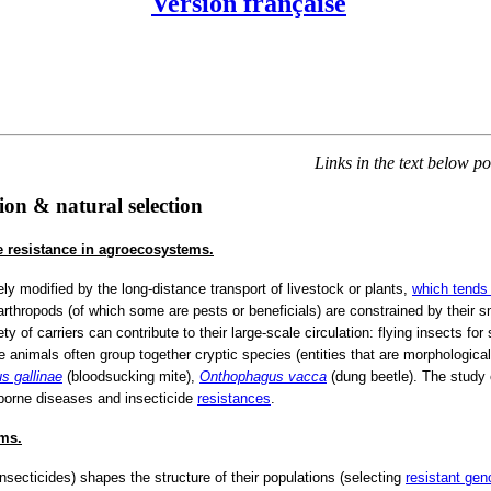
Version française
Links in the text below p
tion & natural selection
e resistance in agroecosystems.
ly modified by the long-distance transport of livestock or plants,
which tends
thropods (of which some are pests or beneficials) are constrained by their sma
of carriers can contribute to their large-scale circulation: flying insects for
se animals often group together cryptic species (entities that are morphological
 gallinae
(bloodsucking mite),
Onthophagus vacca
(dung beetle). The study 
-borne diseases and insecticide
resistances
.
ems.
secticides) shapes the structure of their populations (selecting
resistant gen