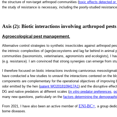
the structure of non-target arthropod communities (
toxic effects detected
or
the study of resistance is necessary, including the poorly-studied resistanc
Axis (2): Biotic interactions involving arthropod pests
Agroecological pest management
.
Alternative control strategies to synthetic insecticides against arthropod pest
the intrinsic complexities of (agro)ecosystems and lag far behind in animal 
communities (taxonomists, veterinarians, agronomists and ecologists), I hav
(e.g. resistance). I am convinced that strong synergies can emerge from stu
I therefore focused on
biotic interactions involving carnivorous mesostigmat
have
conducted a few studies
to unravel the interactions centered on the 
components are complementary for the operational objectives of improving b
odor emitted by the hen (
patent WO2018109417A1
) and the disruptive effe
DG and native predators at different scales (
in vitro
predator preferences
,
po
many new questions, particularly on the
factors determining the demograph
ENI-BC+
From 2021, I have also been an active member of
, a group dedi
borne diseases.