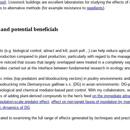
 not
). Livestock buildings are excellent laboratories for studying the effects of
es to alternative methods (for example resistance to
repellents
).
 and potential beneficials
s (e.g. biological control, attract and kill, push pull…) can help reduce agricul
production compared to plant production, particularly with regard to the manag
e noticed that issues that largely overlapped were treated in a completely s
dies carried out at the interface between fundamental research in ecology and 
ic mites (top predators and bloodsucking vectors) in poultry environments and
bloodsucking mite
Dermanyssus gallinae
s.s.
(DG) in avian environments: DG-pr
iological and chemical mediator-based pest control. With my collaborators, w
cts of adding plant-derived compounds to the hen's feed
on the immediate attr
pulation-scale predator effect
,
effect on non-target fauna of inundation by ma
ic dynamics of DG
.
cated to examining the full range of effects generated by techniques and pract