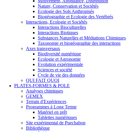
Mouvement, Abondance, Distribution
Nature, Conservation et Sociétés
Ecologie des Sols Anthropisés
Biogéographie et Ecologie des Vertébrés
Interactions, Ecologie et Sociétés
Interactions Bioculturelles
Interactions Biotiques
Substances Naturelles et Médiations Chimiques
Taxonomie et biogéographie des interactions
Axes transversaux
Biodiversité numérique
Ecologie et Agronomie
Evolution expérimentale
Sciences et société
Cycle de vie des données
QUI FAIT QUOI
PLATES-FORMES & POLE
Analyses chimiques
GEMEX
Terrain d'Expériences
Programmes à Long Terme
Matériel en prêt
Tablettes numériques
Site expérimental de Puechabon
Bibliothèque