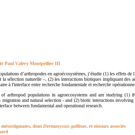
ité Paul Valéry Montpellier III
pulations d’arthropodes en agroécosystèmes, j’étudie (1) les effets de l’
t la sélection naturelle –, (2) les interactions biotiques impliquant des 
aire à l'interface entre recherche fondamentale et recherche opérationnel
of arthropod populations in agroecosystems and am studying (1) the
 migration and natural selection - and (2) biotic interactions involving
interface between fundamental and operational research.
s mésostigmates, dont
Dermanyssus gallinae
, et oiseaux associés
nard