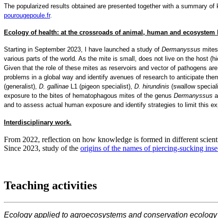
The popularized results obtained are presented together with a summary of 
pourougepoule.fr
.
Ecology of health: at the crossroads of animal, human and ecosystem 
Starting in September 2023, I have launched a study of
Dermanyssus
mites 
various parts of the world. As the mite is small, does not live on the host (
Given that the role of these mites as reservoirs and vector of pathogens are
problems in a global way and identify avenues of research to anticipate the
(generalist),
D. gallinae
L1 (pigeon specialist),
D. hirundinis
(swallow special
exposure to the bites of hematophagous mites of the genus
Dermanyssus
a
and to assess actual human exposure and identify strategies to limit this e
Interdisciplinary work.
From 2022, reflection on how knowledge is formed in different scien
Since 2023, study of the
origins of the names of piercing-sucking ins
Teaching activities
Ecology applied to agroecosystems and conservation ecology