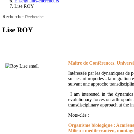
Enseignants-chercheurs
Lise ROY
Rechercher
Lise ROY
Maître de Conférence
s, U
nivers
Intéressée par les dynamiques de po
sur les arthropodes - la migration e
suivant une approche transdisciplin
I am interested in the dynamics 
evolutionary forces on arthropods -
transdisciplinary approach at the 
Mots-clés :
Organisme biologique : Acarien
Milieu : méditerranéen, montag