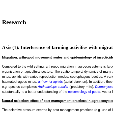
Research
Axis (1): Interference of farming activities with migra
Migration: arthropod movement routes and epidemiology of insecticid
Compared to the wild setting, arthropod migration in agroecosystems is large
organisation of agricultural sectors. The spatio-temporal dynamics of many ar
mites, aphids with varied reproduction modes, coprophagous beetles. A variety 
haematophagous mites,
airflow for aphids
(aerial plankton). In addition, the
e.g. species complexes
Androlaelaps casalis
predatory mite),
Dermanyssus
(
substantially to a better understanding of the
epidemiology of pests
, vector
Natural selection: effect of pest management practices in agroecosyst
The selective pressure exerted by pest management practices (e.g. use of in