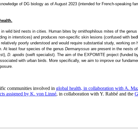
knowledge of DG biology as of August 2023 (intended for French-speaking far
health
.
in wild bird nests in cities. Human bites by ornithophilous mites of the genu
hiding in interstices) and produces non-specific skin lesions (confused with b
 relatively poorly understood and would require substantial study, working on
m. At least four species of the genus
Dermanyssus
are present in the nests of
ist),
D. apodis
(swift specialist). The aim of the EXPOMITE project (funded by
ssociated with urban birds. More specifically, we aim to improve our fundament
xposure.
tific communities involved in
global health, in collaboration with A. 
ects assigned by K. von Linné
, in collaboration with Y. Rahbé and the
G