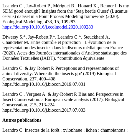
Leandro C., Jay-Robert P., Mériguet B., Houard X., Renner I. Is my
SDM good enough? Insights from the ‘Stag beetle Quest’ (Lucanus
cervus) dataset in a Point Process Modeling framework (2020).
Ecological Modelling, 438, 15, 109283.
https://doi.org/10.1016/j.ecolmodel.2020.109283
Diwersy S.*, Jay-Robert P.*, Leandro C.*, Steuckhard A,
Chandelier M. Entre contrôle et protection - L'évolution de la
représentation des insectes dans le discours médiatique en France
(2020). Actes des Journées internationales d'Analyse statistique des
Données Textuelles (JADT). *contribution équivalente
Leandro C. & Jay-Robert P. Perceptions and representations of
animal diversity: Where did the insects go? (2019) Biological
Conservation, 237, 400–408.
https://doi.org/10.1016/j.biocon.2019.07.031
Leandro C., Vergnes A. & Jay-Robert P. Bias and Perspectives in
Insect Conservation: a European scale analysis (2017). Biological
Conservation, 215, 213-224.
https://doi.org/10.1016/j.biocon.2017.07.033
Autres publications
Leandro C. Insectes de la forêt ; xylophage ; lichen ; champignons ;