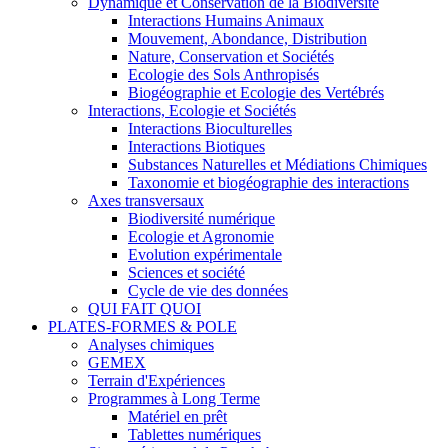
Dynamique et Conservation de la Biodiversité
Interactions Humains Animaux
Mouvement, Abondance, Distribution
Nature, Conservation et Sociétés
Ecologie des Sols Anthropisés
Biogéographie et Ecologie des Vertébrés
Interactions, Ecologie et Sociétés
Interactions Bioculturelles
Interactions Biotiques
Substances Naturelles et Médiations Chimiques
Taxonomie et biogéographie des interactions
Axes transversaux
Biodiversité numérique
Ecologie et Agronomie
Evolution expérimentale
Sciences et société
Cycle de vie des données
QUI FAIT QUOI
PLATES-FORMES & POLE
Analyses chimiques
GEMEX
Terrain d'Expériences
Programmes à Long Terme
Matériel en prêt
Tablettes numériques