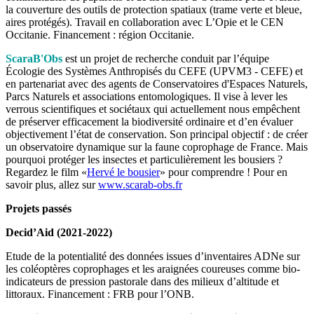
la couverture des outils de protection spatiaux (trame verte et bleue,
aires protégés). Travail en collaboration avec L’Opie et le CEN
Occitanie. Financement : région Occitanie.
ScaraB'Obs
est un projet de recherche conduit par l’équipe
Écologie des Systèmes Anthropisés du CEFE (UPVM3 - CEFE) et
en partenariat avec des agents de Conservatoires d'Espaces Naturels,
Parcs Naturels et associations entomologiques. Il vise à lever les
verrous scientifiques et sociétaux qui actuellement nous empêchent
de préserver efficacement la biodiversité ordinaire et d’en évaluer
objectivement l’état de conservation. Son principal objectif : de créer
un observatoire dynamique sur la faune coprophage de France. Mais
pourquoi protéger les insectes et particulièrement les bousiers ?
Regardez le film «
Hervé le bousier
» pour comprendre ! Pour en
savoir plus, allez sur
www.scarab-obs.fr
Projets passés
Decid’Aid (2021-2022)
Etude de la potentialité des données issues d’inventaires ADNe sur
les coléoptères coprophages et les araignées coureuses comme bio-
indicateurs de pression pastorale dans des milieux d’altitude et
littoraux. Financement : FRB pour l’ONB.