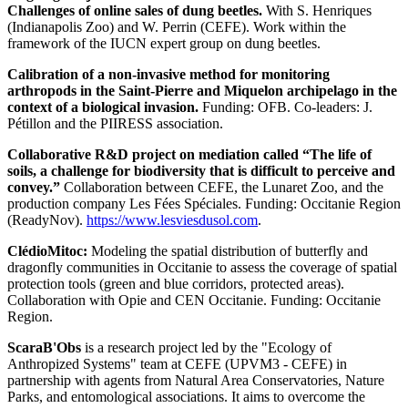
Challenges of online sales of dung beetles.
With S. Henriques
(Indianapolis Zoo) and W. Perrin (CEFE). Work within the
framework of the IUCN expert group on dung beetles.
Calibration of a non-invasive method for monitoring
arthropods in the Saint-Pierre and Miquelon archipelago in the
context of a biological invasion.
Funding: OFB. Co-leaders: J.
Pétillon and the PIIRESS association.
Collaborative R&D project on mediation called “The life of
soils, a challenge for biodiversity that is difficult to perceive and
convey.”
Collaboration between CEFE, the Lunaret Zoo, and the
production company Les Fées Spéciales. Funding: Occitanie Region
(ReadyNov).
https://www.lesviesdusol.com
.
ClédioMitoc:
Modeling the spatial distribution of butterfly and
dragonfly communities in Occitanie to assess the coverage of spatial
protection tools (green and blue corridors, protected areas).
Collaboration with Opie and CEN Occitanie. Funding: Occitanie
Region.
ScaraB'Obs
is a research project led by the "Ecology of
Anthropized Systems" team at CEFE (UPVM3 - CEFE) in
partnership with agents from Natural Area Conservatories, Nature
Parks, and entomological associations. It aims to overcome the