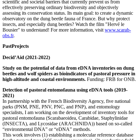
scientific and societal barriers that currently prevent us from
effectively preserving ordinary biodiversity and objectively
assessing its conservation status. Its main goal: to create a dynamic
observatory on the dung beetle fauna of France. But why protect
insects, and especially dung beetles? Watch the film "Hervé le
Bousier" to understand! For more information, visit
www.scarab-
obs.fr
.
PastProjects
Decid’Aid (2021-2022)
Study on the potential of data from eDNA inventories on dung
beetles and wolf spiders as bioindicators of pastoral pressure in
high-altitude and coastal environments.
Funding: FRB for ONB.
Detection of pastoral entomofauna using eDNA tools (2019-
2021)
In partnership with the French Biodiversity Agency, five national
parks (PNM, PNE, PNV, PNC, and PNP), and entomology
specialists, I am working on the development of inventory tools for
pastoral entomofauna (Scarabaeoidea, Carabidae, Staphylinidae
(INSECTA), and Lycosidae (ARACHNIDA)) based on so-called
“environmental DNA” or “eDNA” methods.
This work involves (1) establishing a molecular reference database