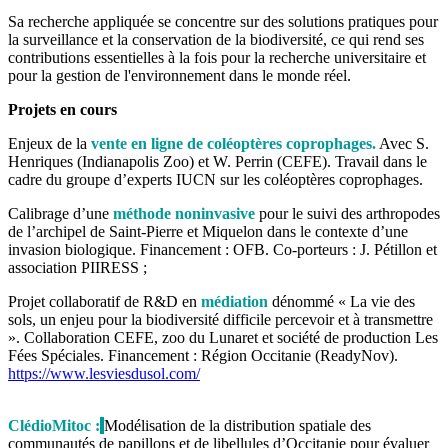
Sa recherche appliquée se concentre sur des solutions pratiques pour
la surveillance et la conservation de la biodiversité, ce qui rend ses
contributions essentielles à la fois pour la recherche universitaire et
pour la gestion de l'environnement dans le monde réel.
Projets en cours
Enjeux de la
vente en ligne de coléoptères coprophages.
Avec S.
Henriques (Indianapolis Zoo) et W. Perrin (CEFE). Travail dans le
cadre du groupe d’experts IUCN sur les coléoptères coprophages.
Calibrage d’une
méthode noninvasive
pour le suivi des arthropodes
de l’archipel de Saint-Pierre et Miquelon dans le contexte d’une
invasion biologique. Financement : OFB. Co-porteurs : J. Pétillon et
association PIIRESS ;
Projet collaboratif de R&D en
médiation
dénommé « La vie des
sols, un enjeu pour la biodiversité difficile percevoir et à transmettre
». Collaboration CEFE, zoo du Lunaret et société de production Les
Fées Spéciales. Financement : Région Occitanie (ReadyNov).
https://www.lesviesdusol.com/
ClédioMitoc :
Modélisation de la distribution spatiale des
communautés de papillons et de libellules d’Occitanie pour évaluer