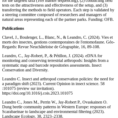
for the targeted taxa (16S marker sequencing), (2) conducting field
tests on the attractiveness and effectiveness of the setup, and (3)
transferring the methods to field operators. Each step is validated by
a steering committee composed of researchers and managers of
natural areas representing each of the partner parks. Funding: OFB.
Publications
Clavel, J., Boulenger, L., Blanc, N., & Leandro, C. (2024). Vies et
morts des insectes, gestions contemporaines de l'entomofaune. Géo-
Regards: Revue Neuchâteloise de Géographie, 16, 89-108.
Leandro, C., Jay‐Robert, P., & Pétillon, J. (2024). eDNA for
monitoring and conserving terrestrial arthropods: Insights from a
systematic map and barcode repositories assessments. Insect
Conservation and Diversity.
Leandro C. Insect and arthropod conservation policies: the need for
a paradigm shift (2023). Current Opinion in insect science. 58
:101075 (review sur invitation).
https://doi.org/10.1016/j.cois.2023.101075
Leandro C., Jones M., Perrin W., Jay-Robert P., Ovaskainen O.
Dung beetle community patterns in Western Europe: responses of
Scarabaeinae to landscape and environmental filtering (2023).
Landscape Ecology. 38, 2323–2338.