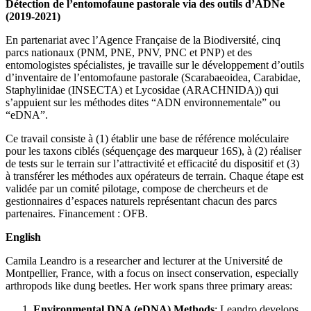
Détection de l’entomofaune pastorale via des outils d’ADNe
(2019-2021)
En partenariat avec l’Agence Française de la Biodiversité, cinq
parcs nationaux (PNM, PNE, PNV, PNC et PNP) et des
entomologistes spécialistes, je travaille sur le développement d’outils
d’inventaire de l’entomofaune pastorale (Scarabaeoidea, Carabidae,
Staphylinidae (INSECTA) et Lycosidae (ARACHNIDA)) qui
s’appuient sur les méthodes dites “ADN environnementale” ou
“eDNA”.
Ce travail consiste à (1) établir une base de référence moléculaire
pour les taxons ciblés (séquençage des marqueur 16S), à (2) réaliser
de tests sur le terrain sur l’attractivité et efficacité du dispositif et (3)
à transférer les méthodes aux opérateurs de terrain. Chaque étape est
validée par un comité pilotage, compose de chercheurs et de
gestionnaires d’espaces naturels représentant chacun des parcs
partenaires. Financement : OFB.
English
Camila Leandro is a researcher and lecturer at the Université de
Montpellier, France, with a focus on insect conservation, especially
arthropods like dung beetles. Her work spans three primary areas:
Environmental DNA (eDNA) Methods
: Leandro develops