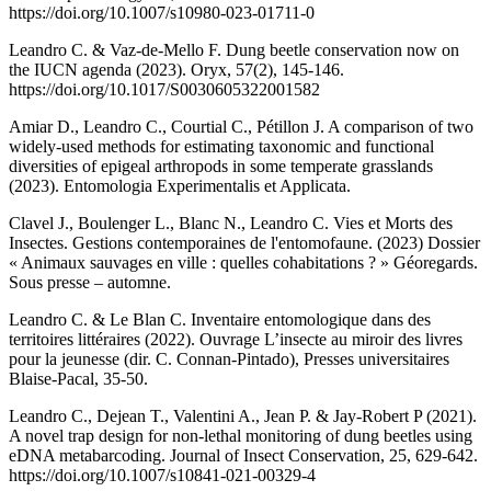
https://doi.org/10.1007/s10980-023-01711-0
Leandro C. & Vaz-de-Mello F. Dung beetle conservation now on
the IUCN agenda (2023). Oryx, 57(2), 145-146.
https://doi.org/10.1017/S0030605322001582
Amiar D., Leandro C., Courtial C., Pétillon J. A comparison of two
widely-used methods for estimating taxonomic and functional
diversities of epigeal arthropods in some temperate grasslands
(2023). Entomologia Experimentalis et Applicata.
Clavel J., Boulenger L., Blanc N., Leandro C. Vies et Morts des
Insectes. Gestions contemporaines de l'entomofaune. (2023) Dossier
« Animaux sauvages en ville : quelles cohabitations ? »
Géoregards.
Sous presse – automne.
Leandro C. & Le Blan C. Inventaire entomologique dans des
territoires littéraires (2022). Ouvrage L’insecte au miroir des livres
pour la jeunesse (dir. C. Connan-Pintado), Presses universitaires
Blaise-Pacal, 35-50.
Leandro C., Dejean T., Valentini A., Jean P. & Jay-Robert P (2021).
A novel trap design for non-lethal monitoring of dung beetles using
eDNA metabarcoding. Journal of Insect Conservation, 25, 629-642.
https://doi.org/10.1007/s10841-021-00329-4