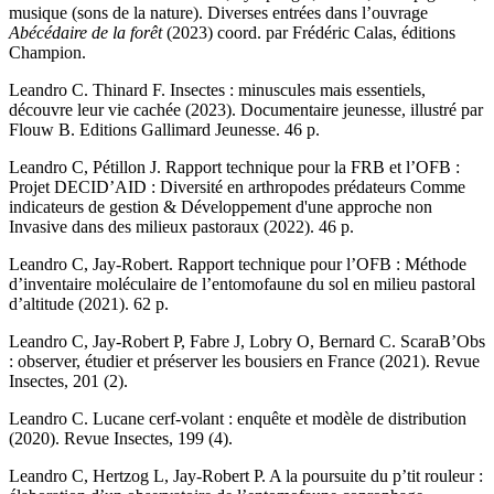
musique (sons de la nature).
Diverses entrées dans l’ouvrage
Abécédaire de la forêt
(2023) coord. par Frédéric Calas, éditions
Champion.
Leandro C. Thinard F. Insectes : minuscules mais essentiels,
découvre leur vie cachée (2023).
Documentaire jeunesse, illustré par
Flouw B. Editions Gallimard Jeunesse. 46 p.
Leandro C, Pétillon J. Rapport technique pour la FRB et l’OFB :
Projet DECID’AID : Diversité en arthropodes prédateurs Comme
indicateurs de gestion & Développement d'une approche non
Invasive dans des milieux pastoraux (2022).
46 p.
Leandro C, Jay-Robert. Rapport technique pour l’OFB : Méthode
d’inventaire moléculaire de l’entomofaune du sol en milieu pastoral
d’altitude (2021).
62 p.
Leandro C, Jay-Robert P, Fabre J, Lobry O, Bernard C. ScaraB’Obs
: observer, étudier et préserver les bousiers en France (2021).
Revue
Insectes, 201 (2).
Leandro C. Lucane cerf-volant : enquête et modèle de distribution
(2020).
Revue Insectes, 199 (4).
Leandro C, Hertzog L, Jay-Robert P. A la poursuite du p’tit rouleur :