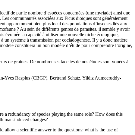
lectif de par le nombre d’espèces concernées (une myriade) ainsi que
ail. Les communautés associées aux Ficus dioïques sont généralement
ment apparemment bien plus local des populations d’insectes liés aux
mofaune ? Au sein de différents genres de parasites, il semble y avoir
is évoluée la capacité à utiliser une nouvelle niche écologique,
r à un système à transmission par cocladogenèse. Il y a donc matière
 modèle constituera un bon modèle d’étude pour comprendre l’origine,
seurs de graines. De nombreuses facettes de nos études sont vouées à
ean-Yves Rasplus (CBGP), Bertrand Schatz, Yildiz Aumeeruddy-
there a redundancy of species playing the same role? How does this
 with man-induced changes?
 allow a scientific answer to the questions: what is the use of