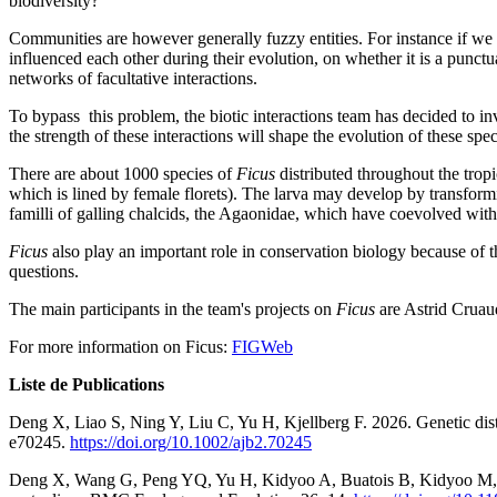
biodiversity?
Communities are however generally fuzzy entities. For instance if we ob
influenced each other during their evolution, on whether it is a punctual,
networks of facultative interactions.
To bypass this problem, the biotic interactions team has decided to in
the strength of these interactions will shape the evolution of these 
There are about 1000 species of
Ficus
distributed throughout the trop
which is lined by female florets). The larva may develop by transforming
familli of galling chalcids, the Agaonidae, which have coevolved wit
Ficus
also play an important role in conservation biology because of th
questions.
The main participants in the team's projects on
Ficus
are Astrid Cruau
For more information on Ficus:
FIGWeb
Liste de Publications
Deng X, Liao S, Ning Y, Liu C, Yu H, Kjellberg F. 2026. Genetic dista
e70245.
https://doi.org/10.1002/ajb2.70245
Deng X, Wang G, Peng YQ, Yu H, Kidyoo A, Buatois B, Kidyoo M, Kjellb