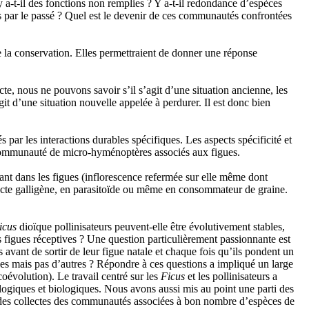
y a-t-il des fonctions non remplies ? Y a-t-il redondance d’espèces
s par le passé ? Quel est le devenir de ces communautés confrontées
e la conservation. Elles permettraient de donner une réponse
e, nous ne pouvons savoir s’il s’agit d’une situation ancienne, les
agit d’une situation nouvelle appelée à perdurer. Il est donc bien
par les interactions durables spécifiques. Les aspects spécificité et
la communauté de micro-hyménoptères associés aux figues.
t dans les figues (inflorescence refermée sur elle même dont
insecte galligène, en parasitoïde ou même en consommateur de graine.
icus
dioïque pollinisateurs peuvent-elle être évolutivement stables,
s figues réceptives ? Une question particulièrement passionnante est
s avant de sortir de leur figue natale et chaque fois qu’ils pondent un
ces mais pas d’autres ? Répondre à ces questions a impliqué un large
coévolution). Le travail centré sur les
Ficus
et les pollinisateurs a
logiques et biologiques. Nous avons aussi mis au point une parti des
é des collectes des communautés associées à bon nombre d’espèces de