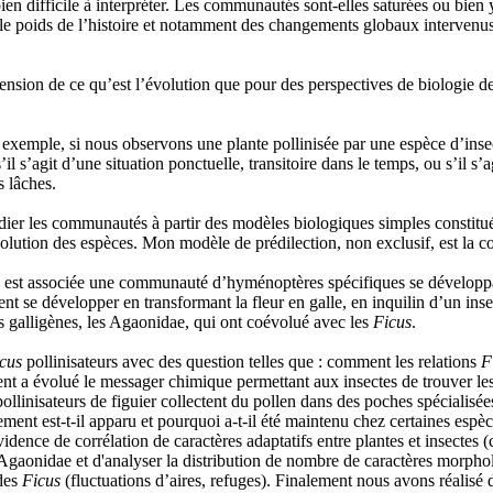
en difficile à interpréter. Les communautés sont-elles saturées ou bien 
 le poids de l’histoire et notamment des changements globaux intervenu
ension de ce qu’est l’évolution que pour des perspectives de biologie d
xemple, si nous observons une plante pollinisée par une espèce d’insect
l s’agit d’une situation ponctuelle, transitoire dans le temps, ou s’il s’
s lâches.
dier les communautés à partir des modèles biologiques simples constitués 
l’évolution des espèces. Mon modèle de prédilection, non exclusif, est 
 est associée une communauté d’hyménoptères spécifiques se développan
uvent se développer en transformant la fleur en galle, en inquilin d’un 
s galligènes, les Agaonidae, qui ont coévolué avec les
Ficus
.
cus
pollinisateurs avec des question telles que : comment les relations
F
mment a évolué le messager chimique permettant aux insectes de trouver le
ollinisateurs de figuier collectent du pollen dans des poches spécialisée
nt est-t-il apparu et pourquoi a-t-il été maintenu chez certaines espè
idence de corrélation de caractères adaptatifs entre plantes et insectes (
Agaonidae et d'analyser la distribution de nombre de caractères morpho
 des
Ficus
(fluctuations d’aires, refuges). Finalement nous avons réalis