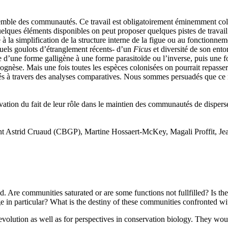
nsemble des communautés. Ce travail est obligatoirement éminemment col
quelques éléments disponibles on peut proposer quelques pistes de trav
à la simplification de la structure interne de la figue ou au fonctionne
ntuels goulots d’étranglement récents- d’un
Ficus
et diversité de son ento
d’une forme galligène à une forme parasitoïde ou l’inverse, puis une fo
ognèse. Mais une fois toutes les espèces colonisées on pourrait repasse
tés à travers des analyses comparatives. Nous sommes persuadés que ce
vation du fait de leur rôle dans le maintien des communautés de disper
nt Astrid Cruaud (CBGP), Martine Hossaert-McKey, Magali Proffit, J
tand. Are communities saturated or are some functions not fullfilled? Is 
ange in particular? What is the destiny of these communities confronted
evolution as well as for perspectives in conservation biology. They would