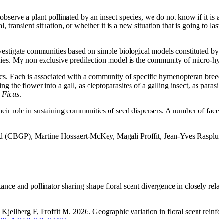
serve a plant pollinated by an insect species, we do not know if it is an
 transient situation, or whether it is a new situation that is going to last
vestigate communities based on simple biological models constituted by s
species. My non exclusive predilection model is the community of micro-h
ics. Each is associated with a community of specific hymenopteran breedi
 the flower into a gall, as cleptoparasites of a galling insect, as paras
h
Ficus
.
eir role in sustaining communities of seed dispersers. A number of facet
d (CBGP), Martine Hossaert-McKey, Magali Proffit, Jean-Yves Raspl
nce and pollinator sharing shape floral scent divergence in closely rel
erg F, Proffit M. 2026. Geographic variation in floral scent reinforce