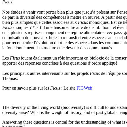
Ficus
.
Nos études à venir vont porter bien plus que jusqu’à présent sur l’e
de part la diversité des compétences à mettre en œuvre. A partir des 
bien plus simples que celles associées aux
Ficus
monoïques. Est-ce lié 
Ficus
dioïques ? Y a-t-il une liaison entre aire de distribution –et éve
eu à plusieurs reprises changement de régime alimentaire avec passage 
colonisation de nouveaux hôtes par transfert entre espèces sans coclad
pour reconstruire l’évolution du rôle des espèces dans les communau
le fonctionnement, la structure et le devenir des communautés.
Les
Ficus
jouent également un rôle important en biologie de la conser
apporter des réponses concrètes à des questions d’ordre appliqué.
Les principaux autres intervenants sur les projets
Ficus
de l’équipe so
Thomas.
Pour en savoir plus sur les
Ficus
: Le site
FIGWeb
The diversity of the living world
(biodiversity) is difficult to unders
diversity arise? What is the weight of history, and of past global ch
Answering these questions is central for the understanding of what is 