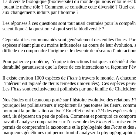
La diversité biologique (biodiversité) du monde qui nous entoure est bi
jouant le même rôle ? Comment se constitue cette diversité ? Quel est
aux changements induits par l’homme ?
Les réponses à ces questions sont tout aussi centrales pour la compréh
scientifique à la question : à quoi sert la biodiversité ?
Cependant les communautés sont généralement des entités floues. Par e
espèces s’étant plus ou moins influencées au cours de leur évolution, s’i
difficile de comprendre l’origine et le devenir de réseaux d’interaction
Pour palier ce problème, l’équipe interactions biotiques a décidé d’étu
durabilité garantissent que la force de ces interactions va façonner 
Il existe environ 1000 espèces de
Ficus
à travers le monde. A chacune
l’intérieur est tapissé de fleurs femelles uniovulées). Ces espèces pe
Les
Ficus
sont exclusivement pollinisés par une famille de Chalcidien
Nos études ont beaucoup porté sur l’histoire évolutive des relations
Fi
pourquoi les pollinisateurs n’exploitent-ils pas toutes les fleurs, co
pourquoi la pollinisation active ? En effet environ 2/3 des espèces de p
œuf, ils déposent un peu de pollen. Comment et pourquoi ce comporteme
travail d’analyse comparative sur l’ensemble des
Ficus
et la mise en év
permis de comprendre la taxonomie et la phylogénie des
Ficus
et des 
marqueurs génétiques qui permettront d’analyser la phylogéographie