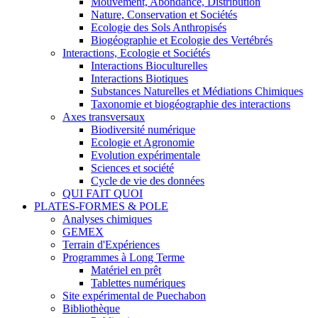
Mouvement, Abondance, Distribution
Nature, Conservation et Sociétés
Ecologie des Sols Anthropisés
Biogéographie et Ecologie des Vertébrés
Interactions, Ecologie et Sociétés
Interactions Bioculturelles
Interactions Biotiques
Substances Naturelles et Médiations Chimiques
Taxonomie et biogéographie des interactions
Axes transversaux
Biodiversité numérique
Ecologie et Agronomie
Evolution expérimentale
Sciences et société
Cycle de vie des données
QUI FAIT QUOI
PLATES-FORMES & POLE
Analyses chimiques
GEMEX
Terrain d'Expériences
Programmes à Long Terme
Matériel en prêt
Tablettes numériques
Site expérimental de Puechabon
Bibliothèque