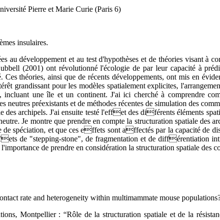
versité Pierre et Marie Curie (Paris 6)
èmes insulaires.
ptées au développement et au test d'hypothèses et de théories visant à 
bbell (2001) ont révolutionné l'écologie de par leur capacité à préd
é. Ces théories, ainsi que de récents développements, ont mis en évidenc
érêt grandissant pour les modèles spatialement explicites, l'arrangement
incluant une île et un continent. J'ai ici cherché à comprendre comm
dèles neutres préexistants et de méthodes récentes de simulation des co
e des archipels. J'ai ensuite testé l'effet des diférents éléments spatia
utre. Je montre que prendre en compte la structuration spatiale des ar
nce de spéciation, et que ces effets sont affectés par la capacité de d
effets de "stepping-stone", de fragmentation et de différentiation in
e l'importance de prendre en considération la structuration spatiale de
contact rate and heterogeneity within multimammate mouse populations?
ons, Montpellier : “Rôle de la structuration spatiale et de la résistan