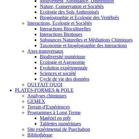
Mouvement, Abondance, Distribution
Nature, Conservation et Sociétés
Ecologie des Sols Anthropisés
Biogéographie et Ecologie des Vertébrés
Interactions, Ecologie et Sociétés
Interactions Bioculturelles
Interactions Biotiques
Substances Naturelles et Médiations Chimiques
Taxonomie et biogéographie des interactions
Axes transversaux
Biodiversité numérique
Ecologie et Agronomie
Evolution expérimentale
Sciences et société
Cycle de vie des données
QUI FAIT QUOI
PLATES-FORMES & POLE
Analyses chimiques
GEMEX
Terrain d'Expériences
Programmes à Long Terme
Matériel en prêt
Tablettes numériques
Site expérimental de Puechabon
Bibliothèque