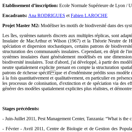
Etablissement d’inscription:
Ecole Normale Supérieure de Lyon / Uni
Encadrants:
Ana RODRIGUES
et
Fabien LAROCHE
Projet Master M2:
Modéliser les motifs de biodiversité dans des syst
Les îles, systèmes naturels discrets aux multiples réplicas, sont ada
Insulaire de MacArthur et Wilson (1967) et la Théorie Neutre de Hu
spéciation et dispersion stochastiques, certains patrons de biodiversit
structuration des communautés insulaires. Cependant, en dépit de l'int
systèmes insulaires étant généralement modélisés en une dimension, 
biodiversité insulaires. Tout d'abord, j'ai développé, à partir des mo
neutre spatialement explicite prenant en compte la structuration spatial
patrons de richesse spécifique et d'endémisme prédits sous modèle ne
à la fois quantitativement et qualitativement, en particulier en prése
les processus de colonisation, d'extinction et de spéciation via des 
générer des modèles spatialement explicites plus réalistes, et démontr
Stages précédents:
- Juin-Juillet 2011, Pest Management Center, Tanzania: “What is the 
- Février - Avril 2011, Centre de Biologie et de Gestion des Populati