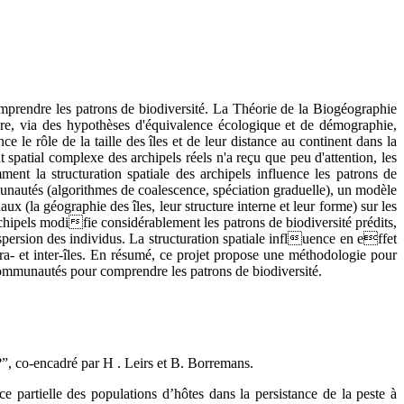
comprendre les patrons de biodiversité. La Théorie de la Biogéographie
ire, via des hypothèses d'équivalence écologique et de démographie,
e le rôle de la taille des îles et de leur distance au continent dans la
 spatial complexe des archipels réels n'a reçu que peu d'attention, les
ent la structuration spatiale des archipels influence les patrons de
mmunautés (algorithmes de coalescence, spéciation graduelle), un modèle
ux (la géographie des îles, leur structure interne et leur forme) sur les
chipels modifie considérablement les patrons de biodiversité prédits,
ispersion des individus. La structuration spatiale influence en effet
tra- et inter-îles. En résumé, ce projet propose une méthodologie pour
s communautés pour comprendre les patrons de biodiversité.
”, co-encadré par H . Leirs et B. Borremans.
ce partielle des populations d’hôtes dans la persistance de la peste à