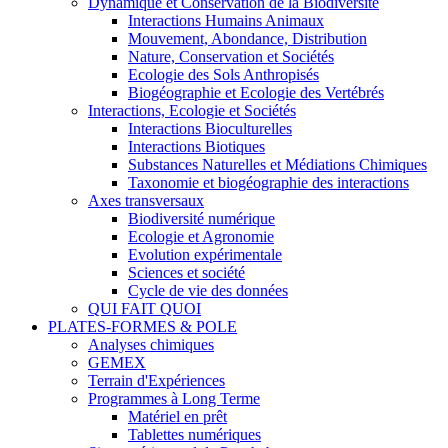
Dynamique et Conservation de la Biodiversité
Interactions Humains Animaux
Mouvement, Abondance, Distribution
Nature, Conservation et Sociétés
Ecologie des Sols Anthropisés
Biogéographie et Ecologie des Vertébrés
Interactions, Ecologie et Sociétés
Interactions Bioculturelles
Interactions Biotiques
Substances Naturelles et Médiations Chimiques
Taxonomie et biogéographie des interactions
Axes transversaux
Biodiversité numérique
Ecologie et Agronomie
Evolution expérimentale
Sciences et société
Cycle de vie des données
QUI FAIT QUOI
PLATES-FORMES & POLE
Analyses chimiques
GEMEX
Terrain d'Expériences
Programmes à Long Terme
Matériel en prêt
Tablettes numériques