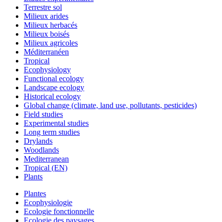
Terrestre sol
Milieux arides
Milieux herbacés
Milieux boisés
Milieux agricoles
Méditerranéen
Tropical
Ecophysiology
Functional ecology
Landscape ecology
Historical ecology
Global change (climate, land use, pollutants, pesticides)
Field studies
Experimental studies
Long term studies
Drylands
Woodlands
Mediterranean
Tropical (EN)
Plants
Plantes
Ecophysiologie
Ecologie fonctionnelle
Ecologie des paysages