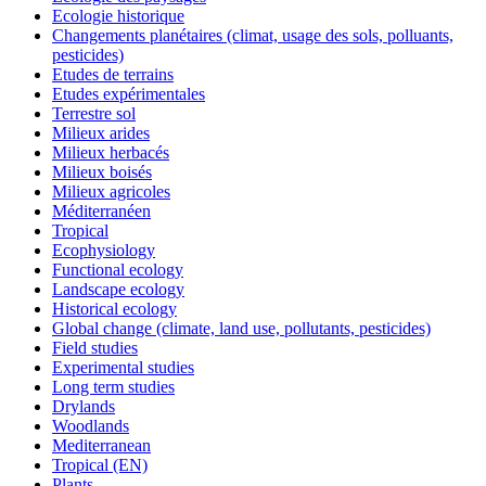
Ecologie historique
Changements planétaires (climat, usage des sols, polluants,
pesticides)
Etudes de terrains
Etudes expérimentales
Terrestre sol
Milieux arides
Milieux herbacés
Milieux boisés
Milieux agricoles
Méditerranéen
Tropical
Ecophysiology
Functional ecology
Landscape ecology
Historical ecology
Global change (climate, land use, pollutants, pesticides)
Field studies
Experimental studies
Long term studies
Drylands
Woodlands
Mediterranean
Tropical (EN)
Plants