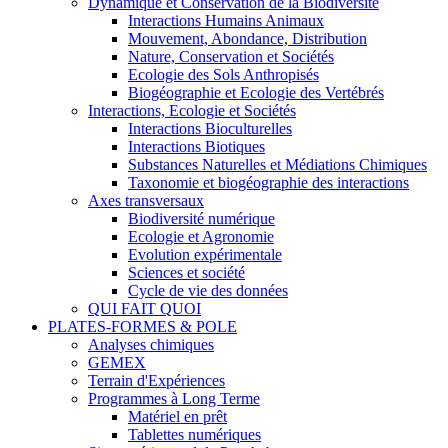
Dynamique et Conservation de la Biodiversité
Interactions Humains Animaux
Mouvement, Abondance, Distribution
Nature, Conservation et Sociétés
Ecologie des Sols Anthropisés
Biogéographie et Ecologie des Vertébrés
Interactions, Ecologie et Sociétés
Interactions Bioculturelles
Interactions Biotiques
Substances Naturelles et Médiations Chimiques
Taxonomie et biogéographie des interactions
Axes transversaux
Biodiversité numérique
Ecologie et Agronomie
Evolution expérimentale
Sciences et société
Cycle de vie des données
QUI FAIT QUOI
PLATES-FORMES & POLE
Analyses chimiques
GEMEX
Terrain d'Expériences
Programmes à Long Terme
Matériel en prêt
Tablettes numériques