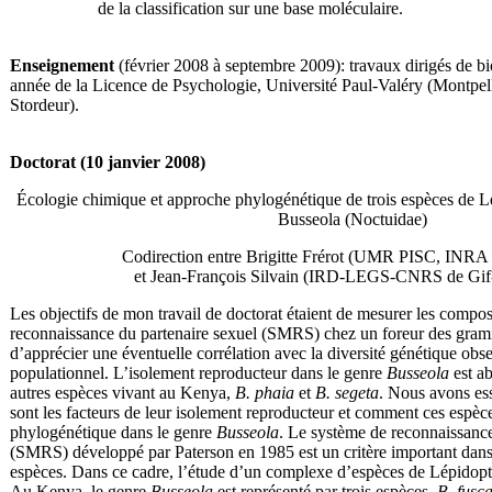
de la classification sur une base moléculaire.
Enseignement
(février 2008 à septembre 2009): travaux dirigés de bi
année de la Licence de Psychologie, Université Paul-Valéry (Montpelli
Stordeur).
Doctorat (10 janvier 2008)
Écologie chimique et approche phylogénétique de trois espèces de Lé
Busseola (Noctuidae)
Codirection entre Brigitte Frérot (UMR PISC, INRA d
et Jean-François Silvain (IRD-LEGS-CNRS de Gif-
Les objectifs de mon travail de doctorat étaient de mesurer les compo
reconnaissance du partenaire sexuel (SMRS) chez un foreur des gram
d’apprécier une éventuelle corrélation avec la diversité génétique obs
populationnel. L’isolement reproducteur dans le genre
Busseola
est a
autres espèces vivant au Kenya,
B. phaia
et
B. segeta
. Nous avons es
sont les facteurs de leur isolement reproducteur et comment ces espèce
phylogénétique dans le genre
Busseola
. Le système de reconnaissance
(SMRS) développé par Paterson en 1985 est un critère important dans 
espèces. Dans ce cadre, l’étude d’un complexe d’espèces de Lépidoptèr
Au Kenya, le genre
Busseola
est représenté par trois espèces.
B. fusc