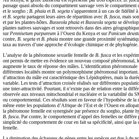
passage quasi absolu du compartiment sauvage vers le compartiment cu
et le sorgho ;
B. phaia
et
B. segeta
s’apparentent à un cas de fidélité 
et
B. segeta
partagent leurs aires de répartition avec
B. fusca
, mais son
et par les plantes-hôtes.
Busseola
phaia
et
Busseola
segeta
se dévelop
plantes natives sauvages et sont retrouvés dans des aires géographique
sur
Pennisetum purpureum
à l’Ouest du Kenya et sur
Panicum deust
contre,
B. segeta
et
B. phaia
montre une grande proximité systématiqu
taxa au travers d’une approche d’écologie chimique et de phylogénie.
L’analyse de la phéromone sexuelle femelle de
B. fusca
et les expérim
ont permis de mettre en évidence un nouveau composé phéromonal, le
augmente le taux de réponse des mâles. L’identification phéromonale 
différentes localités montre un polymorphisme phéromonal importan
d’attraction du mâle est caractéristique des Lépidoptères, mais la duré
variable. Les tests d’attraction croisée réalisés sur différentes popul
une inter-attractivité. Pourtant, il n’existe pas de relation entre la diff
observée aux niveaux mitochondrial et nucléaire et la variabilité d
ou comportemental. Ces résultats sont en faveur de l’hypothèse de 
même entre les populations d’Afrique de l’Est et de l’Ouest en allopatr
la phéromone femelle est synergisée par présence du sorgho, plante h
B. fusca
. Par contre, le comportement d’appel des femelles ne diffère 
simplicité du comportement de cour en fait sa spécificité, ainsi que l
femelle.
La diminution des échanges de gènes entre les espèces est due à de n