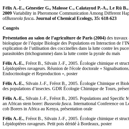
Félix A.-E., Génestier G., Malosse C., Calatayud P.-A., Le Rü B., S
2009
Variability in Pheromone Communication Among Different Hap
of
Busseola fusca
. Journal of Chemical Ecology, 35: 618-623
Congrès
Présentation au salon de l’agriculture de Paris (2004)
des travaux 
biologique de l’équipe Biologie des Populations en Interaction de l’
explication de l’utilisation des coccinelles dans la lutte contre les pucer
parasitoïdes (trichogramme) dans la lutte contre la pyrale du maïs
Félix A.-E.
, Frérot B., Silvain J.-F., 2005. Écologie chimique et struc
Lépidoptères ravageurs. Réunion de l'école doctorale « Signalisation
Endocrinologie et Reproduction », poster
Félix A.-E.
, Silvain J.-F., Frérot B., 2005. Écologie Chimique et Biol
des populations d’insectes. GDR Écologie Chimique de Tours, présent
Félix A.-E.
, Silvain J.-F., Frérot B., 2005. Populations and Specific
an African stem borer:
Busseola fusca
. International Conference on 
cob Borers in Africa au Kenya, présentation orale
Félix A.-E.
, Frérot B., Silvain J.-F., 2005. Écologie chimique et struc
Lépidoptères ravageurs. Petit pois déridé à Bordeaux, poster