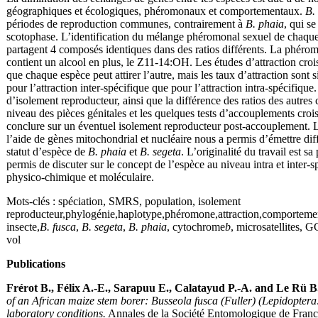
géographiques et écologiques, phéromonaux et comportementaux.
B.
périodes de reproduction communes, contrairement à
B. phaia
, qui se
scotophase. L’identification du mélange phéromonal sexuel de chaque
partagent 4 composés identiques dans des ratios différents. La phér
contient un alcool en plus, le Z11-14:OH. Les études d’attraction cro
que chaque espèce peut attirer l’autre, mais les taux d’attraction sont s
pour l’attraction inter-spécifique que pour l’attraction intra-spécifique
d’isolement reproducteur, ainsi que la différence des ratios des autre
niveau des pièces génitales et les quelques tests d’accouplements croi
conclure sur un éventuel isolement reproducteur post-accouplement. 
l’aide de gènes mitochondrial et nucléaire nous a permis d’émettre di
statut d’espèce de
B. phaia
et
B. segeta
. L’originalité du travail est sa
permis de discuter sur le concept de l’espèce au niveau intra et inter-s
physico-chimique et moléculaire.
Mots-clés : spéciation, SMRS, population, isolement
reproducteur,phylogénie,haplotype,phéromone,attraction,comportement
insecte,
B. fusca
,
B. segeta
,
B. phaia
, cytochrome
b
, microsatellites,
vol
Publications
Frérot B., Félix A.-E., Sarapuu E., Calatayud P.-A. and Le Rü B
of an African maize stem borer: Busseola fusca (Fuller) (Lepidopter
laboratory conditions.
Annales de la Société Entomologique de Fran