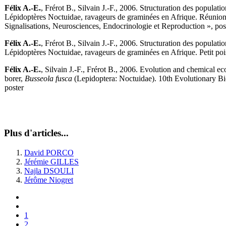
Félix A.-E.
, Frérot B., Silvain J.-F., 2006. Structuration des populati
Lépidoptères Noctuidae, ravageurs de graminées en Afrique. Réunion 
Signalisations, Neurosciences, Endocrinologie et Reproduction », pos
Félix A.-E.
, Frérot B., Silvain J.-F., 2006. Structuration des populati
Lépidoptères Noctuidae, ravageurs de graminées en Afrique. Petit pois
Félix A.-E.
, Silvain J.-F., Frérot B., 2006. Evolution and chemical e
borer,
Busseola
fusca
(Lepidoptera: Noctuidae). 10th Evolutionary Bi
poster
Plus d'articles...
David PORCO
Jérémie GILLES
Najla DSOULI
Jérôme Niogret
1
2