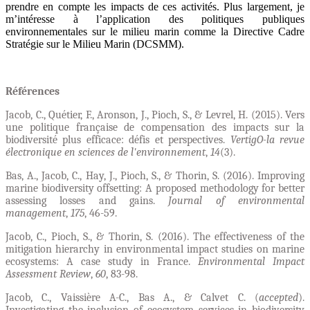
prendre en compte les impacts de ces activités. Plus largement, je
m’intéresse à l’application des politiques publiques
environnementales sur le milieu marin comme la Directive Cadre
Stratégie sur le Milieu Marin (DCSMM).
Références
Jacob, C., Quétier, F., Aronson, J., Pioch, S., & Levrel, H. (2015). Vers
une politique française de compensation des impacts sur la
biodiversité plus efficace: défis et perspectives.
VertigO-la revue
électronique en sciences de l'environnement
,
14
(3).
Bas, A., Jacob, C., Hay, J., Pioch, S., & Thorin, S. (2016).
Improving
marine biodiversity offsetting: A proposed methodology for better
assessing losses and gains.
Journal of environmental
management
,
175
, 46-59.
Jacob, C., Pioch, S., & Thorin, S. (2016). The effectiveness of the
mitigation hierarchy in environmental impact studies on marine
ecosystems: A case study in France.
Environmental Impact
Assessment Review
,
60
, 83-98.
Jacob, C., Vaissière A-C., Bas A., & Calvet C. (
accepted
).
Investigating the inclusion of ecosystem services in biodiversity