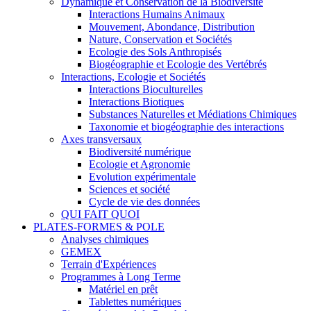
Dynamique et Conservation de la Biodiversité
Interactions Humains Animaux
Mouvement, Abondance, Distribution
Nature, Conservation et Sociétés
Ecologie des Sols Anthropisés
Biogéographie et Ecologie des Vertébrés
Interactions, Ecologie et Sociétés
Interactions Bioculturelles
Interactions Biotiques
Substances Naturelles et Médiations Chimiques
Taxonomie et biogéographie des interactions
Axes transversaux
Biodiversité numérique
Ecologie et Agronomie
Evolution expérimentale
Sciences et société
Cycle de vie des données
QUI FAIT QUOI
PLATES-FORMES & POLE
Analyses chimiques
GEMEX
Terrain d'Expériences
Programmes à Long Terme
Matériel en prêt
Tablettes numériques