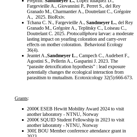
Preprint:
Sandmeyer L.
, López Idiáquez D.,
Fargevieille A., Giovannini P., Perret S., del Rey
Granado M., Charmantier A., Doutrelant C., Grégoire
A., 2025. BioRxiv.
Tchana C. N., Fargevieille A.,
Sandmeyer L.
, del Rey
Granado M., Grégoire A., Teplitsky C., Loiseau C.,
Doutrelant C. 2025.
Protocalliphora
larvae: a moderate
lasting impact on yearling coloration and carry-over
effects on mother coloration. Behavioral Ecology
36(4).
Jeantet A.,
Sandmeyer L
., Campech C., Audebert F.,
Agostini S., Pellerin A., Gasparini J. 2023. The
“parasite detoxification hypothesis” : lead exposure
potentially changes the ecological interaction from
parasitism to mutualism. Ecotoxicology 32(5):666-673.
Grants
:
2000€ ESEB Hewitt Mobility Award 2024 to visit
another laboratory - NTNU, Norway
2000€ SQUID Student Fellowship in 2023 to visit
another laboratoty - NTNU, Norway
300£ BOU Member conference attendance grant in
2023