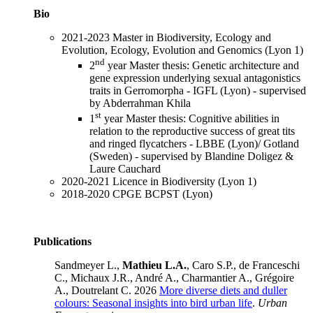
Bio
2021-2023 Master in Biodiversity, Ecology and
Evolution, Ecology, Evolution and Genomics (Lyon 1)
nd
2
year Master thesis: Genetic architecture and
gene expression underlying sexual antagonistics
traits in Gerromorpha - IGFL (Lyon) - supervised
by Abderrahman Khila
st
1
year Master thesis: Cognitive abilities in
relation to the reproductive success of great tits
and ringed flycatchers - LBBE (Lyon)/ Gotland
(Sweden) - supervised by Blandine Doligez &
Laure Cauchard
2020-2021 Licence in Biodiversity (Lyon 1)
2018-2020 CPGE BCPST (Lyon)
Publications
Sandmeyer L.,
Mathieu L.A.
, Caro S.P., de Franceschi
C., Michaux J.R., André A., Charmantier A., Grégoire
A., Doutrelant C. 2026
More diverse diets and duller
colours: Seasonal insights into bird urban life
.
Urban