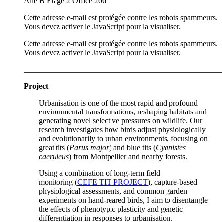
Aile B Etage 2 Office 206
Cette adresse e-mail est protégée contre les robots spammeurs.
Vous devez activer le JavaScript pour la visualiser.
Cette adresse e-mail est protégée contre les robots spammeurs.
Vous devez activer le JavaScript pour la visualiser.
__________________________________________________
Project
Urbanisation is one of the most rapid and profound
environmental transformations, reshaping habitats and
generating novel selective pressures on wildlife. Our
research investigates how birds adjust physiologically
and evolutionarily to urban environments, focusing on
great tits (
Parus major
) and blue tits (
Cyanistes
caeruleus
) from Montpellier and nearby forests.
Using a combination of long-term field
monitoring (
CEFE TIT PROJECT
), capture-based
physiological assessments, and common garden
experiments on hand-reared birds, I aim to disentangle
the effects of phenotypic plasticity and genetic
differentiation in responses to urbanisation.