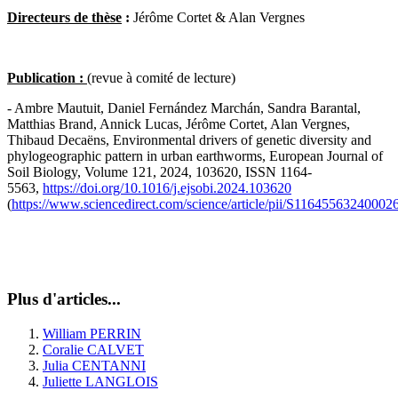
Directeurs de thèse
:
Jérôme Cortet & Alan Vergnes
Publication :
(revue à comité de lecture)
- Ambre Mautuit, Daniel Fernández Marchán, Sandra Barantal,
Matthias Brand, Annick Lucas, Jérôme Cortet, Alan Vergnes,
Thibaud Decaëns, Environmental drivers of genetic diversity and
phylogeographic pattern in urban earthworms, European Journal of
Soil Biology, Volume 121, 2024, 103620, ISSN 1164-
5563,
https://doi.org/10.1016/j.ejsobi.2024.103620
(
https://www.sciencedirect.com/science/article/pii/S11645563240002
Plus d'articles...
William PERRIN
Coralie CALVET
Julia CENTANNI
Juliette LANGLOIS