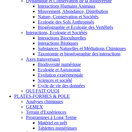
Dynamique et Conservation de la Biodiversité
Interactions Humains Animaux
Mouvement, Abondance, Distribution
Nature, Conservation et Sociétés
Ecologie des Sols Anthropisés
Biogéographie et Ecologie des Vertébrés
Interactions, Ecologie et Sociétés
Interactions Bioculturelles
Interactions Biotiques
Substances Naturelles et Médiations Chimiques
Taxonomie et biogéographie des interactions
Axes transversaux
Biodiversité numérique
Ecologie et Agronomie
Evolution expérimentale
Sciences et société
Cycle de vie des données
QUI FAIT QUOI
PLATES-FORMES & POLE
Analyses chimiques
GEMEX
Terrain d'Expériences
Programmes à Long Terme
Matériel en prêt
Tablettes numériques