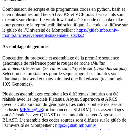
Combinaison de scripts et de programmes codes en python, bash et
C en utilisant les outil tiers STACKS et VCFtools. Les calculs sont
executés sur cluster. Le workflow final a été recodé en snakemake
pour permettre la reproductibilité scientifique. Le code est diffusé sur
le gitlab de l’Université de Montpellier :
https://gitlab.mbb.univ-
montp2.fr/reservebenefit/snakemake_stacks2
Assemblage de génomes
Conception du protocole et assemblage de la première séquence
génomique de référence pour le rouget de roche (
Mullus
surmuletus
), le serran (
Serranus cabrilla
) et le sar (
Diplodus sargus
).
Sélection des prestataires pour le séquençage. Les librairies sont
illumina paired-end et mate-pair ainsi que linked-read (technologie
10X Genomics).
Plusieurs assemblages exploitant les différentes librairies ont été
réalisés avec les logiciels Platanus, Abyss, Supernova et ARCS
(avec la collaboration du génopole). Les calculs ont été réalisés sur
le cluster
MESO@LR
(ordonnanceur : SLURM). Les assemblages
ont été évalués avec QUAST et les annotations avec Augustus et
BLAST. L’ensemble des codes sources sont diffusés sur le gitlab de
l’Université de Montpellier :
https://gitlab.mbb.univ-