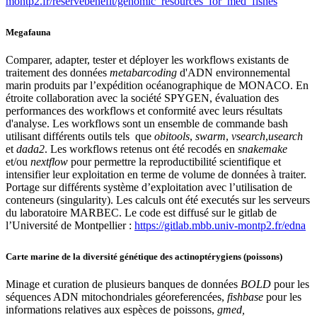
montp2.fr/reservebenefit/genomic_resources_for_med_fishes
Megafauna
Comparer, adapter, tester et déployer les workflows existants de
traitement des données
metabarcoding
d'ADN environnemental
marin produits par l’expédition océanographique de MONACO. En
étroite collaboration avec la société SPYGEN, évaluation des
performances des workflows et conformité avec leurs résultats
d'analyse. Les workflows sont un ensemble de commande bash
utilisant différents outils tels que
obitools
,
swarm
,
vsearch
,
usearch
et
dada2
. Les workflows retenus ont été recodés en
snakemake
et/ou
nextflow
pour permettre la reproductibilité scientifique et
intensifier leur exploitation en terme de volume de données à traiter.
Portage sur différents système d’exploitation avec l’utilisation de
conteneurs (singularity). Les calculs ont été executés sur les serveurs
du laboratoire MARBEC. Le code est diffusé sur le gitlab de
l’Université de Montpellier :
https://gitlab.mbb.univ-montp2.fr/edna
Carte marine de la diversité génétique des actinoptérygiens (poissons)
Minage et curation de plusieurs banques de données
BOLD
pour les
séquences ADN mitochondriales géoreferencées,
fishbase
pour les
informations relatives aux espèces de poissons,
gmed,