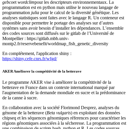
gebco
et
wordclim
pour les descripteurs environnementaux. La
programmation est en python mais utilise le nouveau langage de
programmation
julia
pour le calcul de la diversité génétique. Les
analyses statistiques sont faites avec le langage R. Un conteneur est
disponible pour permettre le portage des analyses sur d’autres
systèmes sans avoir besoin d’installer les dépendances. L’ensemble
des codes sources sont diffusés sur le gitlab de l’Université de
Montpellier :
https://gitlab.mbb.univ-
montp2.fr/reservebenefit/worldmap_fish_genetic_diversity
En complétement, l'application shiny :
https://shiny.cefe.cnrs.fr/wfgd/
AKER Améliorer la compétitivité de la betterave
Le programme AKER vise à améliorer la compétitivité de la
betterave en France dans un contexte international marqué par
l'augmentation de la demande mondiale en sucre et la prédominance
de la canne à sucre.
En collaboration avec la société Florimond Desprez, analyses du
génome de la betterave (
Beta vulgaris
) en exploitant des données
chipseq et les séquences génomiques réferences pour caractériser les
régions génomiques associées à la sécheresse. La programmation est
une combinaison de scripts bash, python et R. Les codes sources