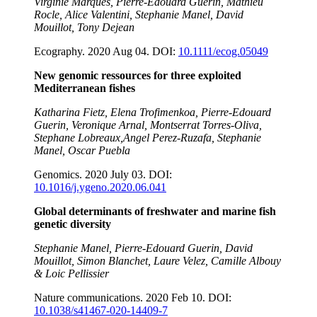
Virginie Marques, Pierre‐Edouard Guerin, Mathieu
Rocle, Alice Valentini, Stephanie Manel, David
Mouillot, Tony Dejean
Ecography. 2020 Aug 04. DOI:
10.1111/ecog.05049
New genomic ressources for three exploited
Mediterranean fishes
Katharina Fietz, Elena Trofimenkoa, Pierre-Edouard
Guerin, Veronique Arnal, Montserrat Torres-Oliva,
Stephane Lobreaux,Angel Perez-Ruzafa, Stephanie
Manel, Oscar Puebla
Genomics. 2020 July 03. DOI:
10.1016/j.ygeno.2020.06.041
Global determinants of freshwater and marine fish
genetic diversity
Stephanie Manel, Pierre-Edouard Guerin, David
Mouillot, Simon Blanchet, Laure Velez, Camille Albouy
& Loic Pellissier
Nature communications. 2020 Feb 10. DOI:
10.1038/s41467-020-14409-7