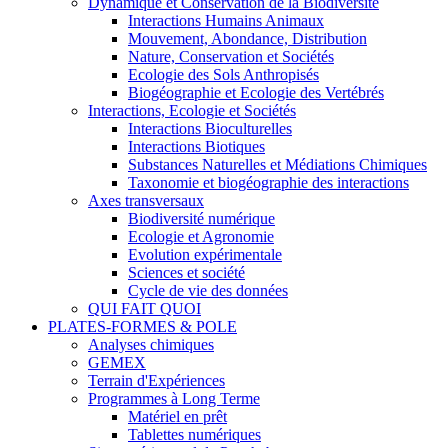
Dynamique et Conservation de la Biodiversité
Interactions Humains Animaux
Mouvement, Abondance, Distribution
Nature, Conservation et Sociétés
Ecologie des Sols Anthropisés
Biogéographie et Ecologie des Vertébrés
Interactions, Ecologie et Sociétés
Interactions Bioculturelles
Interactions Biotiques
Substances Naturelles et Médiations Chimiques
Taxonomie et biogéographie des interactions
Axes transversaux
Biodiversité numérique
Ecologie et Agronomie
Evolution expérimentale
Sciences et société
Cycle de vie des données
QUI FAIT QUOI
PLATES-FORMES & POLE
Analyses chimiques
GEMEX
Terrain d'Expériences
Programmes à Long Terme
Matériel en prêt
Tablettes numériques