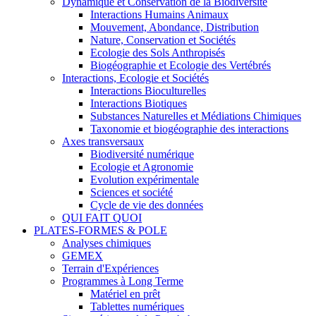
Dynamique et Conservation de la Biodiversité
Interactions Humains Animaux
Mouvement, Abondance, Distribution
Nature, Conservation et Sociétés
Ecologie des Sols Anthropisés
Biogéographie et Ecologie des Vertébrés
Interactions, Ecologie et Sociétés
Interactions Bioculturelles
Interactions Biotiques
Substances Naturelles et Médiations Chimiques
Taxonomie et biogéographie des interactions
Axes transversaux
Biodiversité numérique
Ecologie et Agronomie
Evolution expérimentale
Sciences et société
Cycle de vie des données
QUI FAIT QUOI
PLATES-FORMES & POLE
Analyses chimiques
GEMEX
Terrain d'Expériences
Programmes à Long Terme
Matériel en prêt
Tablettes numériques