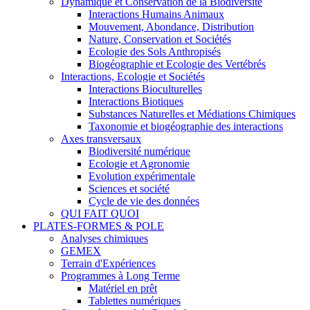
Dynamique et Conservation de la Biodiversité
Interactions Humains Animaux
Mouvement, Abondance, Distribution
Nature, Conservation et Sociétés
Ecologie des Sols Anthropisés
Biogéographie et Ecologie des Vertébrés
Interactions, Ecologie et Sociétés
Interactions Bioculturelles
Interactions Biotiques
Substances Naturelles et Médiations Chimiques
Taxonomie et biogéographie des interactions
Axes transversaux
Biodiversité numérique
Ecologie et Agronomie
Evolution expérimentale
Sciences et société
Cycle de vie des données
QUI FAIT QUOI
PLATES-FORMES & POLE
Analyses chimiques
GEMEX
Terrain d'Expériences
Programmes à Long Terme
Matériel en prêt
Tablettes numériques