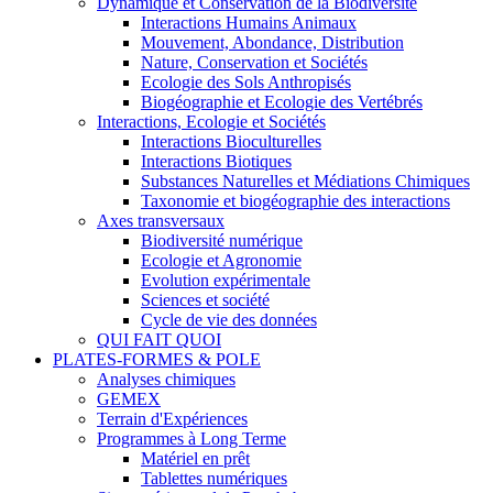
Dynamique et Conservation de la Biodiversité
Interactions Humains Animaux
Mouvement, Abondance, Distribution
Nature, Conservation et Sociétés
Ecologie des Sols Anthropisés
Biogéographie et Ecologie des Vertébrés
Interactions, Ecologie et Sociétés
Interactions Bioculturelles
Interactions Biotiques
Substances Naturelles et Médiations Chimiques
Taxonomie et biogéographie des interactions
Axes transversaux
Biodiversité numérique
Ecologie et Agronomie
Evolution expérimentale
Sciences et société
Cycle de vie des données
QUI FAIT QUOI
PLATES-FORMES & POLE
Analyses chimiques
GEMEX
Terrain d'Expériences
Programmes à Long Terme
Matériel en prêt
Tablettes numériques