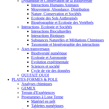
Dynamique et Conservation de la Biodiversité
Interactions Humains Animaux
Mouvement, Abondance, Distribution
Nature, Conservation et Sociétés
Ecologie des Sols Anthropisés
Biogéographie et Ecologie des Vertébrés
Interactions, Ecologie et Sociétés
Interactions Bioculturelles
Interactions Biotiques
Substances Naturelles et Médiations Chimiques
Taxonomie et biogéographie des interactions
Axes transversaux
Biodiversité numérique
Ecologie et Agronomie
Evolution expérimentale
Sciences et société
Cycle de vie des données
QUI FAIT QUOI
PLATES-FORMES & POLE
Analyses chimiques
GEMEX
Terrain d'Expériences
Programmes à Long Terme
Matériel en prêt
Tablettes numériques