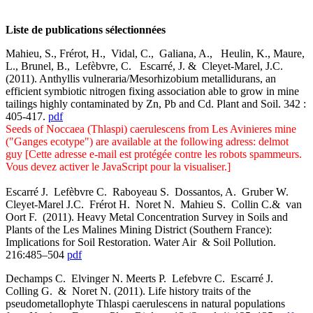
Liste de publications sélectionnées
Mahieu, S., Frérot, H., Vidal, C., Galiana, A., Heulin, K., Maure,
L., Brunel, B., Lefèbvre, C. Escarré, J. & Cleyet-Marel, J.C.
(2011). Anthyllis vulneraria/Mesorhizobium metallidurans, an
efficient symbiotic nitrogen fixing association able to grow in mine
tailings highly contaminated by Zn, Pb and Cd. Plant and Soil. 342 :
405-417.
pdf
Seeds of Noccaea (Thlaspi) caerulescens from Les Avinieres mine
("Ganges ecotype") are available at the following adress: delmot
guy [
Cette adresse e-mail est protégée contre les robots spammeurs.
Vous devez activer le JavaScript pour la visualiser.
]
Escarré J. Lefèbvre C. Raboyeau S. Dossantos, A. Gruber W.
Cleyet-Marel J.C. Frérot H. Noret N. Mahieu S. Collin C.& van
Oort F. (2011). Heavy Metal Concentration Survey in Soils and
Plants of the Les Malines Mining District (Southern France):
Implications for Soil Restoration. Water Air & Soil Pollution.
216:485–504
pdf
Dechamps C. Elvinger N. Meerts P. Lefebvre C. Escarré J.
Colling G. & Noret N. (2011). Life history traits of the
pseudometallophyte Thlaspi caerulescens in natural populations