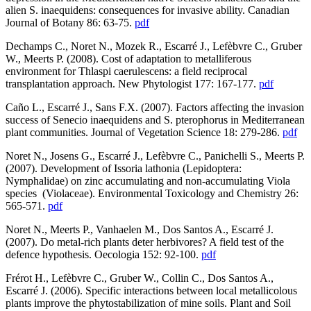
alien S. inaequidens: consequences for invasive ability. Canadian
Journal of Botany 86: 63-75.
pdf
Dechamps C., Noret N., Mozek R., Escarré J., Lefèbvre C., Gruber
W., Meerts P. (2008). Cost of adaptation to metalliferous
environment for Thlaspi caerulescens: a field reciprocal
transplantation approach. New Phytologist 177: 167-177.
pdf
Caño L., Escarré J., Sans F.X. (2007). Factors affecting the invasion
success of Senecio inaequidens and S. pterophorus in Mediterranean
plant communities. Journal of Vegetation Science 18: 279-286.
pdf
Noret N., Josens G., Escarré J., Lefèbvre C., Panichelli S., Meerts P.
(2007). Development of Issoria lathonia (Lepidoptera:
Nymphalidae) on zinc accumulating and non-accumulating Viola
species (Violaceae). Environmental Toxicology and Chemistry 26:
565-571.
pdf
Noret N., Meerts P., Vanhaelen M., Dos Santos A., Escarré J.
(2007). Do metal-rich plants deter herbivores? A field test of the
defence hypothesis. Oecologia 152: 92-100.
pdf
Frérot H., Lefèbvre C., Gruber W., Collin C., Dos Santos A.,
Escarré J. (2006). Specific interactions between local metallicolous
plants improve the phytostabilization of mine soils. Plant and Soil