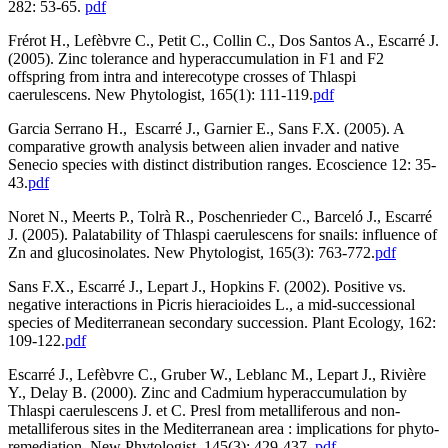
282: 53-65.
pdf
Frérot H., Lefèbvre C., Petit C., Collin C., Dos Santos A., Escarré J.
(2005). Zinc tolerance and hyperaccumulation in F1 and F2
offspring from intra and interecotype crosses of Thlaspi
caerulescens. New Phytologist, 165(1): 111-119.
pdf
Garcia Serrano H., Escarré J., Garnier E., Sans F.X. (2005). A
comparative growth analysis between alien invader and native
Senecio species with distinct distribution ranges. Ecoscience 12: 35-
43.
pdf
Noret N., Meerts P., Tolrà R., Poschenrieder C., Barceló J., Escarré
J. (2005). Palatability of Thlaspi caerulescens for snails: influence of
Zn and glucosinolates. New Phytologist, 165(3): 763-772.
pdf
Sans F.X., Escarré J., Lepart J., Hopkins F. (2002). Positive vs.
negative interactions in Picris hieracioides L., a mid-successional
species of Mediterranean secondary succession. Plant Ecology, 162:
109-122.
pdf
Escarré J., Lefèbvre C., Gruber W., Leblanc M., Lepart J., Rivière
Y., Delay B. (2000). Zinc and Cadmium hyperaccumulation by
Thlaspi caerulescens J. et C. Presl from metalliferous and non-
metalliferous sites in the Mediterranean area : implications for phyto-
remediation. New Phytologist, 145(3): 429-437.
pdf