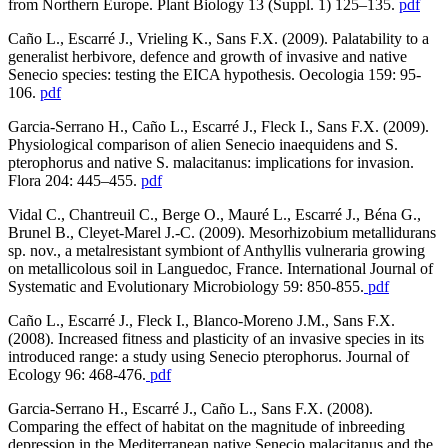
from Northern Europe. Plant Biology 13 (Suppl. 1) 125–135.
pdf
Caño L., Escarré J., Vrieling K., Sans F.X. (2009). Palatability to a
generalist herbivore, defence and growth of invasive and native
Senecio species: testing the EICA hypothesis. Oecologia 159: 95-
106.
pdf
Garcia-Serrano H., Caño L., Escarré J., Fleck I., Sans F.X. (2009).
Physiological comparison of alien Senecio inaequidens and S.
pterophorus and native S. malacitanus: implications for invasion.
Flora 204: 445–455.
pdf
Vidal C., Chantreuil C., Berge O., Mauré L., Escarré J., Béna G.,
Brunel B., Cleyet-Marel J.-C. (2009). Mesorhizobium metallidurans
sp. nov., a metalresistant symbiont of Anthyllis vulneraria growing
on metallicolous soil in Languedoc, France. International Journal of
Systematic and Evolutionary Microbiology 59: 850-855.
pdf
Caño L., Escarré J., Fleck I., Blanco-Moreno J.M., Sans F.X.
(2008). Increased fitness and plasticity of an invasive species in its
introduced range: a study using Senecio pterophorus. Journal of
Ecology 96: 468-476.
pdf
Garcia-Serrano H., Escarré J., Caño L., Sans F.X. (2008).
Comparing the effect of habitat on the magnitude of inbreeding
depression in the Mediterranean native Senecio malacitanus and the