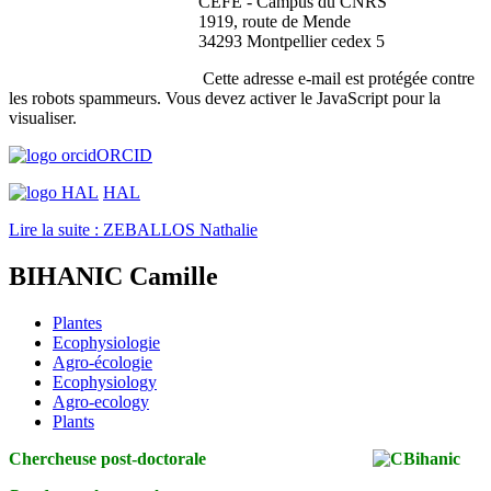
CEFE - Campus du CNRS
1919, route de Mende
34293 Montpellier cedex 5
Cette adresse e-mail est protégée contre
les robots spammeurs. Vous devez activer le JavaScript pour la
visualiser.
ORCID
HAL
Lire la suite : ZEBALLOS Nathalie
BIHANIC Camille
Plantes
Ecophysiologie
Agro-écologie
Ecophysiology
Agro-ecology
Plants
Chercheuse post-doctorale