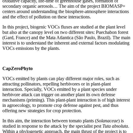
oxidative capacity, life-time of greenhouse gases, formation of
secondary organic aerosols… The aim of the project BIOMASP+
centers around understanding the biosphere-atmosphere interactions
and the effect of pollution on these interactions.
In this project, biogenic VOCs fluxes are studied at the plant level
but also at the canopy level on two different sites: Puechabon forest
(Gard, France) and the Mata Atlantica (São Paulo, Brazil). The main
interest is to understand the inherent and external factors modulating
VOCs emissions by the plants.
CapZeroPhyto
VOCs emitted by plants can play different major roles, such as
attracting pollinators, repelling herbivores or in plant-plant
interaction. Specially, VOCs emitted by a plant species under
herbivore attack can trigger on another plant its own defense
mechanisms (priming). This plant-plant interaction is of high interest
in agroecology, to promote crop defense against pest, and thus
offering new strategies for crop protection.
In this aim, the interaction between tomato plants (
Solanaceae
) is
studied in response to the attack by the specialist pest
Tuta absoluta
.
Within a phylogenetic approach, the main thrust of the project is to