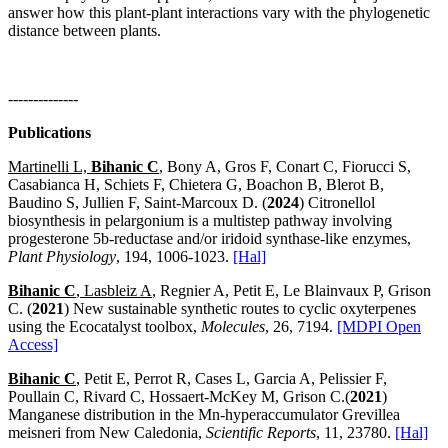
answer how this plant-plant interactions vary with the phylogenetic
distance between plants.
--------------
Publications
Martinelli L,
Bihanic C
, Bony A, Gros F, Conart C, Fiorucci S,
Casabianca H, Schiets F, Chietera G, Boachon B, Blerot B,
Baudino S, Jullien F, Saint-Marcoux D. (
2024
) Citronellol
biosynthesis in pelargonium is a multistep pathway involving
progesterone 5b‑reductase and/or iridoid synthase-like enzymes,
Plant Physiology
, 194, 1006-1023.
[Hal]
Bihanic C
, Lasbleiz A
, Regnier A, Petit E, Le Blainvaux P, Grison
C. (
2021
) New sustainable synthetic routes to cyclic oxyterpenes
using the Ecocatalyst toolbox,
Molecules
, 26, 7194.
[MDPI Open
Access]
Bihanic C
, Petit E, Perrot R, Cases L, Garcia A, Pelissier F,
Poullain C, Rivard C, Hossaert-McKey M, Grison C.(
2021
)
Manganese distribution in the Mn-hyperaccumulator Grevillea
meisneri from New Caledonia,
Scientific Reports
, 11, 23780.
[Hal]