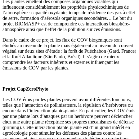
Les plantes émettent des composés organiques volatiles qui
influencent considérablement les propriétés physicochimiques de
l’atmosphère : capacité oxydante, temps de résidence des gaz à effet
de serre, formation d’aérosols organiques secondaires… Le but du
projet BIOMASP+ est de comprendre ces interactions biosphère-
atmosphère ainsi que l’effet de la pollution sur ces émissions.
Dans le cadre de ce projet, les flux de COV biogéniques sont
étudiés au niveau de la plante mais également au niveau du couvert
végétal sur deux sites d’étude : la forêt de Puéchabon (Gard, France)
et la forêt Atlantique (São Paulo, Brésil). Il s’agira de mieux
comprendre les facteurs inhérents et externes influençant les
émissions de COV par les plantes.
Projet CapZeroPhyto
Les COV émis par les plantes peuvent avoir différentes fonctions,
telles que l’attraction de pollinisateurs, la répulsion d’herbivores ou
encore dans l’interaction plante-plante. En particulier, les COV émis
par une plante lors d’attaques par un herbivore peuvent déclencher
chez une autre plante réceptrice ses propres mécanismes de défense
(priming). Cette interaction plante-plante est d’un grand intérêt en
agroécologie pour stimuler les défenses des plantes contre les
ravageurs, et ainsi proposer de nouvelles stratégies de protections