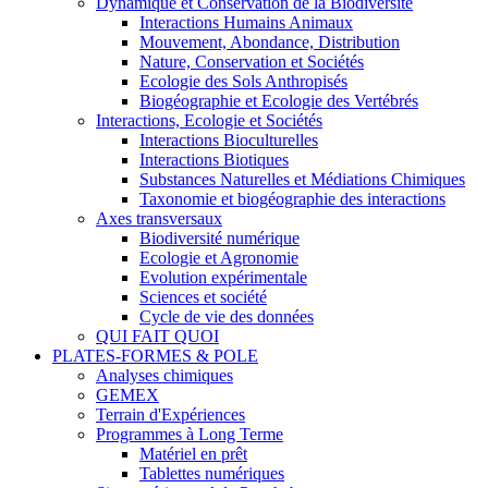
Dynamique et Conservation de la Biodiversité
Interactions Humains Animaux
Mouvement, Abondance, Distribution
Nature, Conservation et Sociétés
Ecologie des Sols Anthropisés
Biogéographie et Ecologie des Vertébrés
Interactions, Ecologie et Sociétés
Interactions Bioculturelles
Interactions Biotiques
Substances Naturelles et Médiations Chimiques
Taxonomie et biogéographie des interactions
Axes transversaux
Biodiversité numérique
Ecologie et Agronomie
Evolution expérimentale
Sciences et société
Cycle de vie des données
QUI FAIT QUOI
PLATES-FORMES & POLE
Analyses chimiques
GEMEX
Terrain d'Expériences
Programmes à Long Terme
Matériel en prêt
Tablettes numériques