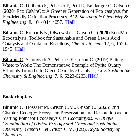
Bihanic C
, Diliberto S, Pelissier F, Petit E, Boulanger C, Grison C.
(
2020
) Eco-CaMnOx: A Greener Generation of Eco-catalysts for
Eco-friendly Oxidation Processes,
ACS Sustainable Chemistry &
Engineering
, 8, 10, 4044-4057.
[Hal]
Bihanic C
, Richards K
, Olszewski T, Grison C. (
2020
) Eco-Mn
Ecocatalysts: Toolbox for Sustainable and Green Lewis Acid
Catalysis and Oxidation Reactions,
ChemCatChem
, 12, 6, 1529-
1545.
[Hal]
Bihanic C
, Stanovych A, Pelissier F, Grison C. (
2019
) Putting
Waste to Work: The Demonstrative Example of Pyrite Quarry
Effluents Turned into Green Oxidative Catalysts,
ACS Sustainable
Chemistry & Engineering
, 7, 6, 6223-6233.
[Hal]
Book chapters
Bihanic C
, Hossaert M, Grison C.M., Grison C. (
2025
) 2nd
Chapter. Ecology: Ecosystem Preservation and Restoration as the
Starting Point for Ecocatalysis, in
Ecocatalysis: A Unique
Combination of Global Ecology and Green and Sustainable
Chemistry
, Grison C. et Grison C.M. (Eds),
Royal Society of
Chemistry
.