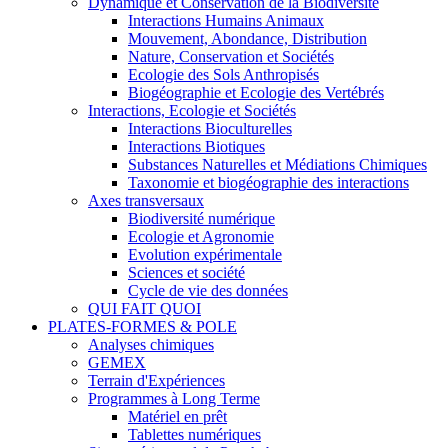
Dynamique et Conservation de la Biodiversité
Interactions Humains Animaux
Mouvement, Abondance, Distribution
Nature, Conservation et Sociétés
Ecologie des Sols Anthropisés
Biogéographie et Ecologie des Vertébrés
Interactions, Ecologie et Sociétés
Interactions Bioculturelles
Interactions Biotiques
Substances Naturelles et Médiations Chimiques
Taxonomie et biogéographie des interactions
Axes transversaux
Biodiversité numérique
Ecologie et Agronomie
Evolution expérimentale
Sciences et société
Cycle de vie des données
QUI FAIT QUOI
PLATES-FORMES & POLE
Analyses chimiques
GEMEX
Terrain d'Expériences
Programmes à Long Terme
Matériel en prêt
Tablettes numériques