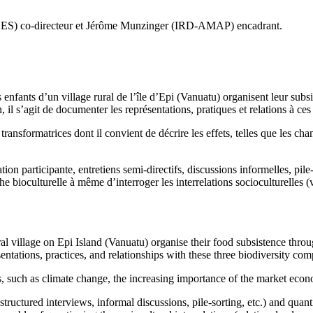
S) co-directeur et Jérôme Munzinger (IRD-AMAP) encadrant.
fants d’un village rural de l’île d’Epi (Vanuatu) organisent leur subsis
on, il s’agit de documenter les représentations, pratiques et relations à ce
transformatrices dont il convient de décrire les effets, telles que les 
n participante, entretiens semi-directifs, discussions informelles, pile-
 bioculturelle à même d’interroger les interrelations socioculturelles (
 village on Epi Island (Vanuatu) organise their food subsistence throug
sentations, practices, and relationships with these three biodiversity c
es, such as climate change, the increasing importance of the market econ
tructured interviews, informal discussions, pile-sorting, etc.) and quantit