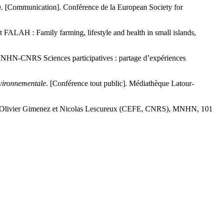
u
. [Communication]. Conférence de la European Society for
t FALAH : Family farming, lifestyle and health in small islands,
e MNHN-CNRS Sciences participatives : partage d’expériences
nvironnementale
. [Conférence tout public]. Médiathèque Latour-
t Olivier Gimenez et Nicolas Lescureux (CEFE, CNRS), MNHN, 101