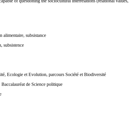
able of questioning the sociocultural interrelations (relational values,
on alimentaire, subsistance
n, subsistence
é, Ecologie et Evolution, parcours Société et Biodiversité
 Baccalauréat de Science politique
e