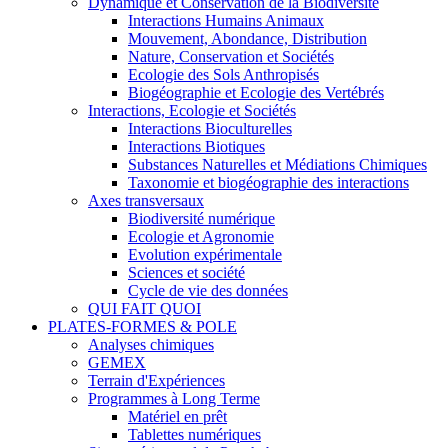
Dynamique et Conservation de la Biodiversité
Interactions Humains Animaux
Mouvement, Abondance, Distribution
Nature, Conservation et Sociétés
Ecologie des Sols Anthropisés
Biogéographie et Ecologie des Vertébrés
Interactions, Ecologie et Sociétés
Interactions Bioculturelles
Interactions Biotiques
Substances Naturelles et Médiations Chimiques
Taxonomie et biogéographie des interactions
Axes transversaux
Biodiversité numérique
Ecologie et Agronomie
Evolution expérimentale
Sciences et société
Cycle de vie des données
QUI FAIT QUOI
PLATES-FORMES & POLE
Analyses chimiques
GEMEX
Terrain d'Expériences
Programmes à Long Terme
Matériel en prêt
Tablettes numériques