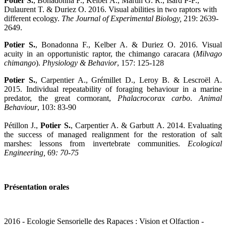
Potier S.
, Bonadonna F., Kelber A., Martin G. R., Isard P-F.,
Dulaurent T. & Duriez O. 2016. Visual abilities in two raptors with
different ecology.
The Journal of Experimental Biology,
219: 2639-
2649.
Potier S.
, Bonadonna F., Kelber A. & Duriez O. 2016. Visual
acuity in an opportunistic raptor, the chimango caracara (
Milvago
chimango
).
Physiology & Behavior
, 157: 125-128
Potier S.
, Carpentier A., Grémillet D., Leroy B. & Lescroël A.
2015. Individual repeatability of foraging behaviour in a marine
predator, the great cormorant,
Phalacrocorax carbo
.
Animal
Behaviour
, 103: 83-90
Pétillon J.,
Potier S.
, Carpentier A. & Garbutt A. 2014. Evaluating
the success of managed realignment for the restoration of salt
marshes: lessons from invertebrate communities.
Ecological
Engineering,
69
: 70-75
Présentation orales
2016 - Ecologie Sensorielle des Rapaces : Vision et Olfaction -