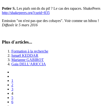
Potier S.
Les piafs ont-ils du pif ? Le cas des rapaces. ShakePeers
http://shakepeers.org?curid=835
Emission "on n'est pas que des cobayes". Voir comme un hibou !
Diffusée le 5 mars 2016
Plus d'articles...
Formation à la recherche
Ismaël KEDDAR
Marianne GABIROT
Gaia DELL'ARICCIA
1
2
3
4
5
6