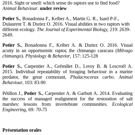
2016. Sight or smell: which sense do raptors use to find food?
Animal Behaviour
.
under review
Potier S.
, Bonadonna F., Kelber A., Martin G. R., Isard P-F.,
Dulaurent T. & Duriez O. 2016. Visual abilities in two raptors with
different ecology.
The Journal of Experimental Biology,
219: 2639-
2649.
Potier S.
, Bonadonna F., Kelber A. & Duriez O. 2016. Visual
acuity in an opportunistic raptor, the chimango caracara (
Milvago
chimango
).
Physiology & Behavior
, 157: 125-128
Potier S.
, Carpentier A., Grémillet D., Leroy B. & Lescroël A.
2015. Individual repeatability of foraging behaviour in a marine
predator, the great cormorant,
Phalacrocorax carbo
.
Animal
Behaviour
, 103: 83-90
Pétillon J.,
Potier S.
, Carpentier A. & Garbutt A. 2014. Evaluating
the success of managed realignment for the restoration of salt
marshes: lessons from invertebrate communities.
Ecological
Engineering,
69
: 70-75
Présentation orales