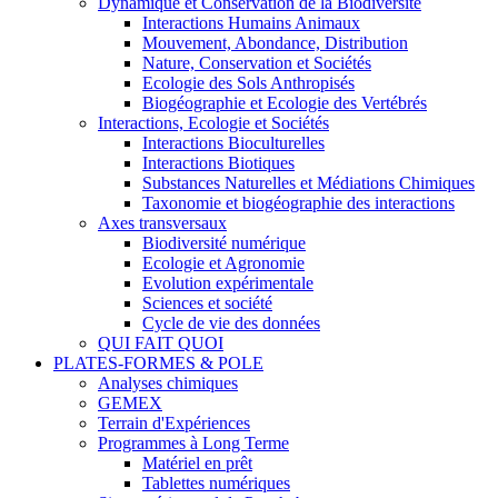
Dynamique et Conservation de la Biodiversité
Interactions Humains Animaux
Mouvement, Abondance, Distribution
Nature, Conservation et Sociétés
Ecologie des Sols Anthropisés
Biogéographie et Ecologie des Vertébrés
Interactions, Ecologie et Sociétés
Interactions Bioculturelles
Interactions Biotiques
Substances Naturelles et Médiations Chimiques
Taxonomie et biogéographie des interactions
Axes transversaux
Biodiversité numérique
Ecologie et Agronomie
Evolution expérimentale
Sciences et société
Cycle de vie des données
QUI FAIT QUOI
PLATES-FORMES & POLE
Analyses chimiques
GEMEX
Terrain d'Expériences
Programmes à Long Terme
Matériel en prêt
Tablettes numériques