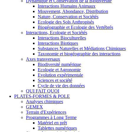
Dynamique et Conservation de la Biodiversité
Interactions Humains Animaux
Mouvement, Abondance, Distribution
Nature, Conservation et Sociétés
Ecologie des Sols Anthropisés
Biogéographie et Ecologie des Vertébrés
Interactions, Ecologie et Sociétés
Interactions Bioculturelles
Interactions Biotiques
Substances Naturelles et Médiations Chimiques
Taxonomie et biogéographie des interactions
Axes transversaux
Biodiversité numérique
Ecologie et Agronomie
Evolution expérimentale
Sciences et société
Cycle de vie des données
QUI FAIT QUOI
PLATES-FORMES & POLE
Analyses chimiques
GEMEX
Terrain d'Expériences
Programmes à Long Terme
Matériel en prêt
Tablettes numériques