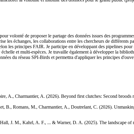
pour volonté de proposer le partage des données issues des programmes
rise les échanges, les collaborations entre les chercheurs de différents p
lon les principes FAIR. Je participe en développant des pipelines pour s
ge échelle et multi-espèces. Je travaille également à développer la biblio
nnées du réseau SPI-Birds et permettra d'appliquer les principes d'ouvert
goire, A., Charmantier, A. (2026). Beyond first clutches: Second broods 
et, B., Romans, M., Charmantier, A., Doutrelant, C. (2026). Unmaski
Hall, J. M., Kahrl, A. F., ... & Warner, D. A. (2025). The landscape of 