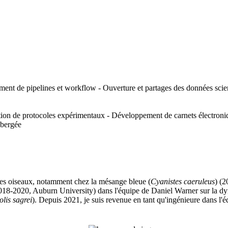
ent de pipelines et workflow - Ouverture et partages des données scien
tion de protocoles expérimentaux - Développement de carnets électroniq
ébergée
z les oiseaux, notamment chez la mésange bleue (
Cyanistes caeruleus
) (2
(2018-2020, Auburn University) dans l'équipe de Daniel Warner sur la dy
lis sagrei
). Depuis 2021, je suis revenue en tant qu'ingénieure dans l