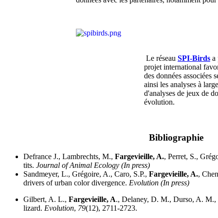
Le réseau
SPI-Birds
a 
projet international favo
des données associées se
ainsi les analyses à lar
d'analyses de jeux de do
évolution.
Bibliographie
Defrance J., Lambrechts, M.,
Fargevieille, A.
, Perret, S., Gré
tits.
Journal of Animal Ecology (In press)
Sandmeyer, L., Grégoire, A., Caro, S.P.,
Fargevieille, A.
, Chen
drivers of urban color divergence.
Evolution (In press)
Gilbert, A. L.,
Fargevieille, A
., Delaney, D. M., Durso, A. M., 
lizard.
Evolution
,
79
(12), 2711-2723.