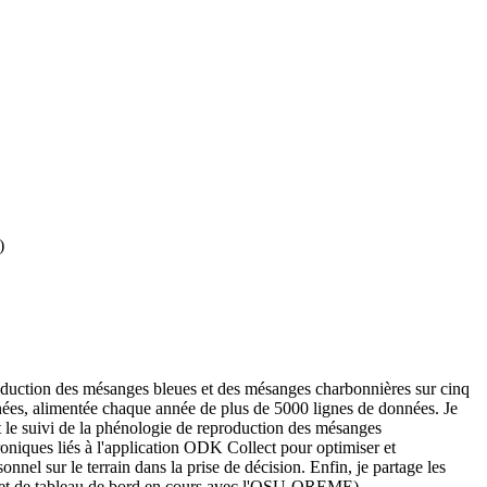
)
roduction des mésanges bleues et des mésanges charbonnières sur cinq
données, alimentée chaque année de plus de 5000 lignes de données. Je
t le suivi de la phénologie de reproduction des mésanges
troniques liés à l'application ODK Collect pour optimiser et
onnel sur le terrain dans la prise de décision. Enfin, je partage les
(projet de tableau de bord en cours avec l'OSU-OREME).