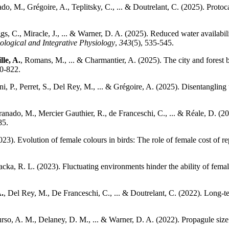
, M., Grégoire, A., Teplitsky, C., ... & Doutrelant, C. (2025). Protocal
gs, C., Miracle, J., ... & Warner, D. A. (2025). Reduced water availabil
ological and Integrative Physiology
,
343
(5), 535-545.
lle, A.
, Romans, M., ... & Charmantier, A. (2025). The city and forest
00-822.
i, P., Perret, S., Del Rey, M., ... & Grégoire, A. (2025). Disentangling 
anado, M., Mercier Gauthier, R., de Franceschi, C., ... & Réale, D. (20
85.
23). Evolution of female colours in birds: The role of female cost of r
cka, R. L. (2023). Fluctuating environments hinder the ability of female
A.
, Del Rey, M., De Franceschi, C., ... & Doutrelant, C. (2022). Long-t
urso, A. M., Delaney, D. M., ... & Warner, D. A. (2022). Propagule size 