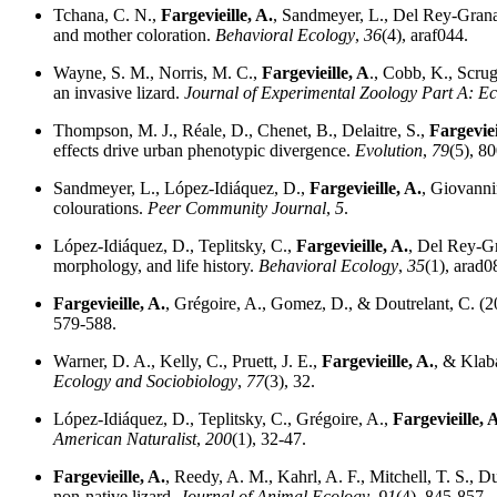
Tchana, C. N.,
Fargevieille, A.
, Sandmeyer, L., Del Rey-Granado
and mother coloration.
Behavioral Ecology
,
36
(4), araf044.
Wayne, S. M., Norris, M. C.,
Fargevieille, A
., Cobb, K., Scrug
an invasive lizard.
Journal of Experimental Zoology Part A: Ec
Thompson, M. J., Réale, D., Chenet, B., Delaitre, S.,
Fargeviei
effects drive urban phenotypic divergence.
Evolution
,
79
(5), 8
Sandmeyer, L., López-Idiáquez, D.,
Fargevieille, A.
, Giovannin
colourations.
Peer Community Journal
,
5
.
López-Idiáquez, D., Teplitsky, C.,
Fargevieille, A.
, Del Rey-Gr
morphology, and life history.
Behavioral Ecology
,
35
(1), arad0
Fargevieille, A.
, Grégoire, A., Gomez, D., & Doutrelant, C. (20
579-588.
Warner, D. A., Kelly, C., Pruett, J. E.,
Fargevieille, A.
, & Klaba
Ecology and Sociobiology
,
77
(3), 32.
López-Idiáquez, D., Teplitsky, C., Grégoire, A.,
Fargevieille, 
American Naturalist
,
200
(1), 32-47.
Fargevieille, A.
, Reedy, A. M., Kahrl, A. F., Mitchell, T. S., D
non‐native lizard.
Journal of Animal Ecology
,
91
(4), 845-857.