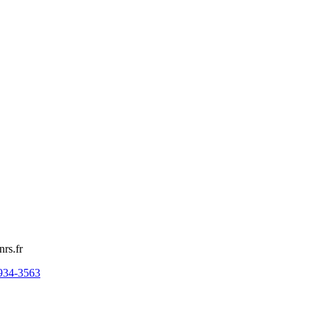
nrs.fr
934-3563