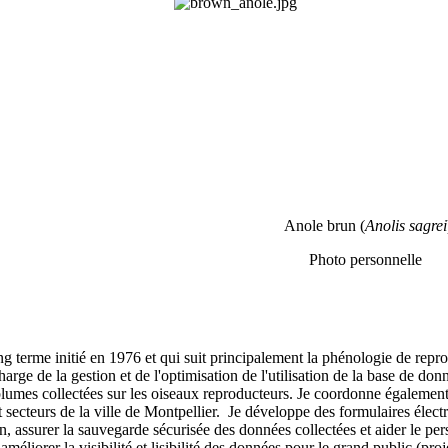
Anole brun (
Anolis sagrei
Photo personnelle
g terme initié en 1976 et qui suit principalement la phénologie de rep
 charge de la gestion et de l'optimisation de l'utilisation de la base de 
plumes collectées sur les oiseaux reproducteurs. Je coordonne égalemen
t secteurs de la ville de Montpellier. Je développe des formulaires élec
in, assurer la sauvegarde sécurisée des données collectées et aider le pers
méliorer la visibilité et lisibilité des données pour le grand public 