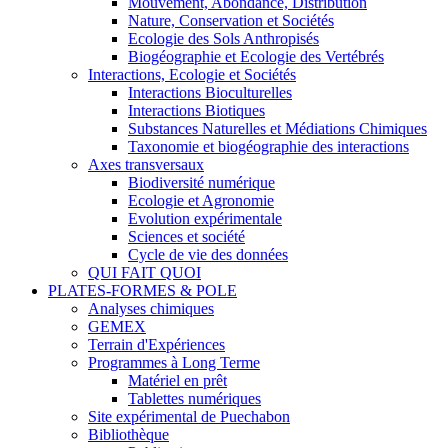
Mouvement, Abondance, Distribution
Nature, Conservation et Sociétés
Ecologie des Sols Anthropisés
Biogéographie et Ecologie des Vertébrés
Interactions, Ecologie et Sociétés
Interactions Bioculturelles
Interactions Biotiques
Substances Naturelles et Médiations Chimiques
Taxonomie et biogéographie des interactions
Axes transversaux
Biodiversité numérique
Ecologie et Agronomie
Evolution expérimentale
Sciences et société
Cycle de vie des données
QUI FAIT QUOI
PLATES-FORMES & POLE
Analyses chimiques
GEMEX
Terrain d'Expériences
Programmes à Long Terme
Matériel en prêt
Tablettes numériques
Site expérimental de Puechabon
Bibliothèque