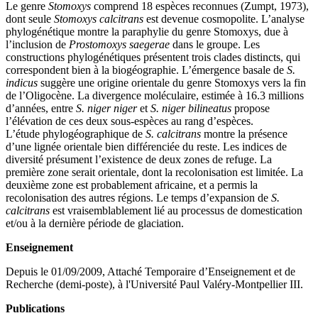
Le genre
Stomoxys
comprend 18 espèces reconnues (Zumpt, 1973),
dont seule
Stomoxys calcitrans
est devenue cosmopolite. L’analyse
phylogénétique montre la paraphylie du genre Stomoxys, due à
l’inclusion de
Prostomoxys saegerae
dans le groupe. Les
constructions phylogénétiques présentent trois clades distincts, qui
correspondent bien à la biogéographie. L’émergence basale de
S.
indicus
suggère une origine orientale du genre Stomoxys vers la fin
de l’Oligocène. La divergence moléculaire, estimée à 16.3 millions
d’années, entre
S. niger niger
et
S. niger bilineatus
propose
l’élévation de ces deux sous-espèces au rang d’espèces.
L’étude phylogéographique de
S. calcitrans
montre la présence
d’une lignée orientale bien différenciée du reste. Les indices de
diversité présument l’existence de deux zones de refuge. La
première zone serait orientale, dont la recolonisation est limitée. La
deuxième zone est probablement africaine, et a permis la
recolonisation des autres régions. Le temps d’expansion de
S.
calcitrans
est vraisemblablement lié au processus de domestication
et/ou à la dernière période de glaciation.
Enseignement
Depuis le 01/09/2009, Attaché Temporaire d’Enseignement et de
Recherche (demi-poste), à l'Université Paul Valéry-Montpellier III.
Publications