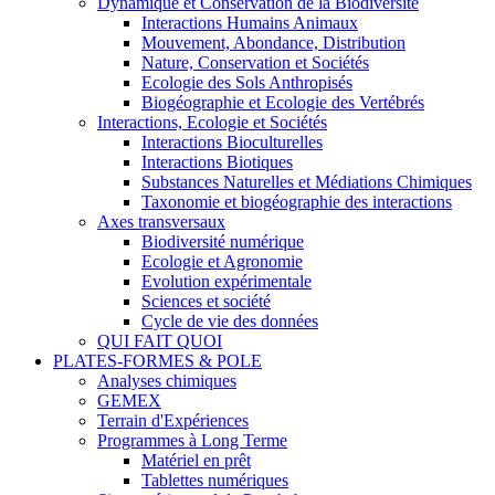
Dynamique et Conservation de la Biodiversité
Interactions Humains Animaux
Mouvement, Abondance, Distribution
Nature, Conservation et Sociétés
Ecologie des Sols Anthropisés
Biogéographie et Ecologie des Vertébrés
Interactions, Ecologie et Sociétés
Interactions Bioculturelles
Interactions Biotiques
Substances Naturelles et Médiations Chimiques
Taxonomie et biogéographie des interactions
Axes transversaux
Biodiversité numérique
Ecologie et Agronomie
Evolution expérimentale
Sciences et société
Cycle de vie des données
QUI FAIT QUOI
PLATES-FORMES & POLE
Analyses chimiques
GEMEX
Terrain d'Expériences
Programmes à Long Terme
Matériel en prêt
Tablettes numériques