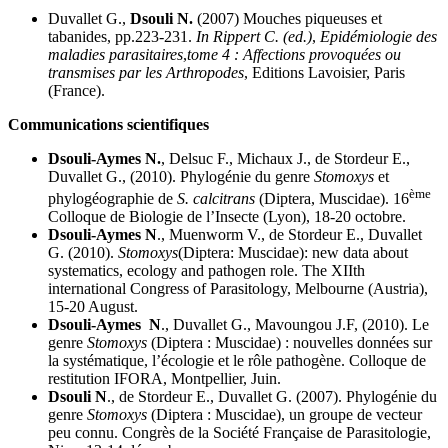
Duvallet G.,
Dsouli N.
(2007) Mouches piqueuses et
tabanides, pp.223-231.
In Rippert C. (ed.)
,
Epidémiologie des
maladies parasitaires
,
tome 4 : Affections provoquées ou
transmises par les Arthropodes
, Editions Lavoisier, Paris
(France).
Communications scientifiques
Dsouli-Aymes N.
, Delsuc F., Michaux J., de Stordeur E.,
Duvallet G., (2010). Phylogénie du genre
Stomoxys
et
ème
phylogéographie de
S. calcitrans
(Diptera, Muscidae). 16
Colloque de Biologie de l’Insecte (Lyon), 18-20 octobre.
Dsouli-Aymes N
., Muenworm V., de Stordeur E., Duvallet
G. (2010).
Stomoxys
(Diptera: Muscidae): new data about
systematics, ecology and pathogen role. The XIIth
international Congress of Parasitology, Melbourne (Austria),
15-20 August.
Dsouli-Aymes N
., Duvallet G., Mavoungou J.F, (2010). Le
genre
Stomoxys
(Diptera : Muscidae) : nouvelles données sur
la systématique, l’écologie et le rôle pathogène. Colloque de
restitution IFORA, Montpellier, Juin.
Dsouli N
., de Stordeur E., Duvallet G. (2007). Phylogénie du
genre
Stomoxys
(Diptera : Muscidae), un groupe de vecteur
peu connu. Congrès de la Société Française de Parasitologie,