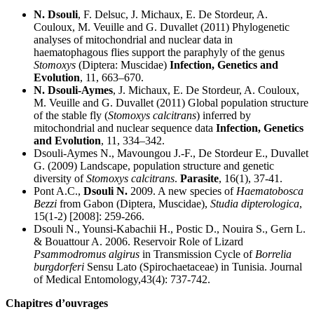
N. Dsouli
, F. Delsuc, J. Michaux, E. De Stordeur, A.
Couloux, M. Veuille and G. Duvallet (2011) Phylogenetic
analyses of mitochondrial and nuclear data in
haematophagous flies support the paraphyly of the genus
Stomoxys
(Diptera: Muscidae)
Infection, Genetics and
Evolution
, 11, 663–670.
N. Dsouli-Aymes
, J. Michaux, E. De Stordeur, A. Couloux,
M. Veuille and G. Duvallet (2011) Global population structure
of the stable fly (
Stomoxys calcitrans
) inferred by
mitochondrial and nuclear sequence data
Infection, Genetics
and Evolution
, 11, 334–342.
Dsouli-Aymes N., Mavoungou J.-F., De Stordeur E., Duvallet
G. (2009) Landscape, population structure and genetic
diversity of
Stomoxys calcitrans
.
Parasite
, 16(1), 37-41.
Pont A.C.,
Dsouli N.
2009. A new species of
Haematobosca
Bezzi
from Gabon (Diptera, Muscidae),
Studia dipterologica
,
15(1-2) [2008]: 259-266.
Dsouli N., Younsi-Kabachii H., Postic D., Nouira S., Gern L.
& Bouattour A. 2006. Reservoir Role of Lizard
Psammodromus algirus
in Transmission Cycle of
Borrelia
burgdorferi
Sensu Lato (Spirochaetaceae) in Tunisia. Journal
of Medical Entomology,43(4): 737-742.
Chapitres d’ouvrages