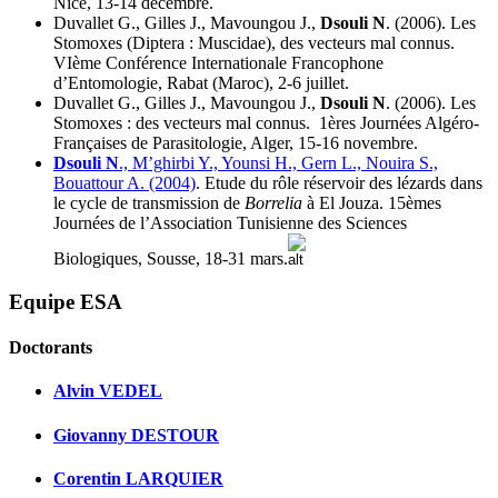
Nice, 13-14 décembre.
Duvallet G., Gilles J., Mavoungou J.,
Dsouli N
. (2006). Les
Stomoxes (Diptera : Muscidae), des vecteurs mal connus.
VIème Conférence Internationale Francophone
d’Entomologie, Rabat (Maroc), 2-6 juillet.
Duvallet G., Gilles J., Mavoungou J.,
Dsouli N
. (2006). Les
Stomoxes : des vecteurs mal connus. 1ères Journées Algéro-
Françaises de Parasitologie, Alger, 15-16 novembre.
Dsouli N
., M’ghirbi Y., Younsi H., Gern L., Nouira S.,
Bouattour A. (2004)
. Etude du rôle réservoir des lézards dans
le cycle de transmission de
Borrelia
à El Jouza. 15èmes
Journées de l’Association Tunisienne des Sciences
Biologiques, Sousse, 18-31 mars.
Equipe ESA
Doctorants
Alvin VEDEL
Giovanny DESTOUR
Corentin LARQUIER