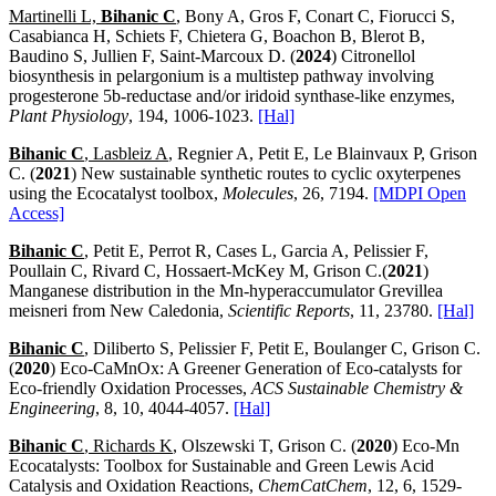
Martinelli L,
Bihanic C
, Bony A, Gros F, Conart C, Fiorucci S,
Casabianca H, Schiets F, Chietera G, Boachon B, Blerot B,
Baudino S, Jullien F, Saint-Marcoux D. (
2024
) Citronellol
biosynthesis in pelargonium is a multistep pathway involving
progesterone 5b‑reductase and/or iridoid synthase-like enzymes,
Plant Physiology
, 194, 1006-1023.
[Hal]
Bihanic C
, Lasbleiz A
, Regnier A, Petit E, Le Blainvaux P, Grison
C. (
2021
) New sustainable synthetic routes to cyclic oxyterpenes
using the Ecocatalyst toolbox,
Molecules
, 26, 7194.
[MDPI Open
Access]
Bihanic C
, Petit E, Perrot R, Cases L, Garcia A, Pelissier F,
Poullain C, Rivard C, Hossaert-McKey M, Grison C.(
2021
)
Manganese distribution in the Mn-hyperaccumulator Grevillea
meisneri from New Caledonia,
Scientific Reports
, 11, 23780.
[Hal]
Bihanic C
, Diliberto S, Pelissier F, Petit E, Boulanger C, Grison C.
(
2020
) Eco-CaMnOx: A Greener Generation of Eco-catalysts for
Eco-friendly Oxidation Processes,
ACS Sustainable Chemistry &
Engineering
, 8, 10, 4044-4057.
[Hal]
Bihanic C
, Richards K
, Olszewski T, Grison C. (
2020
) Eco-Mn
Ecocatalysts: Toolbox for Sustainable and Green Lewis Acid
Catalysis and Oxidation Reactions,
ChemCatChem
, 12, 6, 1529-