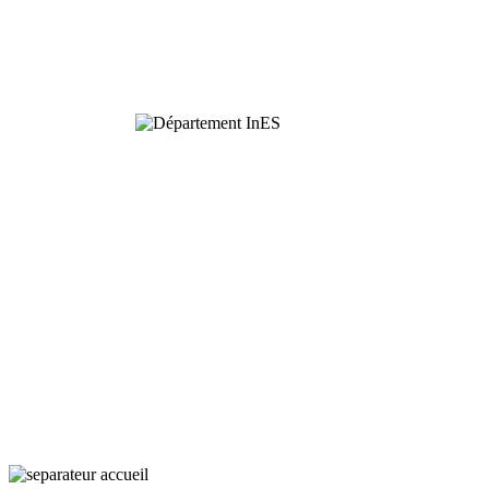
Functional
Ecology
Interaction,
Ecology
and Societies