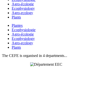
Agro-écologie
Ecophysiology
Agro-ecology
Plants
Plantes
Ecophysiologie
Agro-écologie
Ecophysiology
Agro-ecology
Plants
The CEFE is organised in 4 departments...
Behavioural
& Evolutionary