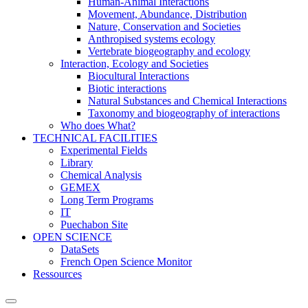
Human-Animal Interactions
Movement, Abundance, Distribution
Nature, Conservation and Societies
Anthropised systems ecology
Vertebrate biogeography and ecology
Interaction, Ecology and Societies
Biocultural Interactions
Biotic interactions
Natural Substances and Chemical Interactions
Taxonomy and biogeography of interactions
Who does What?
TECHNICAL FACILITIES
Experimental Fields
Library
Chemical Analysis
GEMEX
Long Term Programs
IT
Puechabon Site
OPEN SCIENCE
DataSets
French Open Science Monitor
Ressources