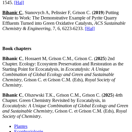
1545.
[Hal]
Bihanic C
, Stanovych A, Pelissier F, Grison C. (
2019
) Putting
Waste to Work: The Demonstrative Example of Pyrite Quarry
Effluents Turned into Green Oxidative Catalysts,
ACS Sustainable
Chemistry & Engineering
, 7, 6, 6223-6233.
[Hal]
Book chapters
Bihanic C
, Hossaert M, Grison C.M., Grison C. (
2025
) 2nd
Chapter. Ecology: Ecosystem Preservation and Restoration as the
Starting Point for Ecocatalysis, in
Ecocatalysis: A Unique
Combination of Global Ecology and Green and Sustainable
Chemistry
, Grison C. et Grison C.M. (Eds),
Royal Society of
Chemistry
.
Bihanic C
, Olszewski T.K., Grison C.M., Grison C. (
2025
) 4rth
Chapter. Green Chemistry Revisited by Ecocatalysis, in
Ecocatalysis: A Unique Combination of Global Ecology and Green
and Sustainable Chemistry
, Grison C. et Grison C.M. (Eds),
Royal
Society of Chemistry
.
Plantes
Ecophysiologie