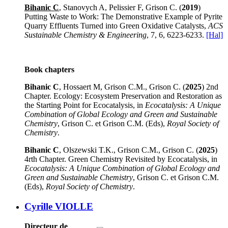
Bihanic C
, Stanovych A, Pelissier F, Grison C. (
2019
)
Putting Waste to Work: The Demonstrative Example of Pyrite
Quarry Effluents Turned into Green Oxidative Catalysts,
ACS
Sustainable Chemistry & Engineering
, 7, 6, 6223-6233.
[Hal]
Book chapters
Bihanic C
, Hossaert M, Grison C.M., Grison C. (
2025
) 2nd
Chapter. Ecology: Ecosystem Preservation and Restoration as
the Starting Point for Ecocatalysis, in
Ecocatalysis: A Unique
Combination of Global Ecology and Green and Sustainable
Chemistry
, Grison C. et Grison C.M. (Eds),
Royal Society of
Chemistry
.
Bihanic C
, Olszewski T.K., Grison C.M., Grison C. (
2025
)
4rth Chapter. Green Chemistry Revisited by Ecocatalysis, in
Ecocatalysis: A Unique Combination of Global Ecology and
Green and Sustainable Chemistry
, Grison C. et Grison C.M.
(Eds),
Royal Society of Chemistry
.
Cyrille VIOLLE
Directeur de