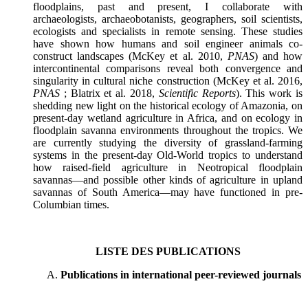
floodplains, past and present, I collaborate with
archaeologists, archaeobotanists, geographers, soil scientists,
ecologists and specialists in remote sensing. These studies
have shown how humans and soil engineer animals co-
construct landscapes (McKey et al. 2010,
PNAS
) and how
intercontinental comparisons reveal both convergence and
singularity in cultural niche construction (McKey et al. 2016,
PNAS
; Blatrix et al. 2018,
Scientific Reports
). This work is
shedding new light on the historical ecology of Amazonia, on
present-day wetland agriculture in Africa, and on ecology in
floodplain savanna environments throughout the tropics. We
are currently studying the diversity of grassland-farming
systems in the present-day Old-World tropics to understand
how raised-field agriculture in Neotropical floodplain
savannas—and possible other kinds of agriculture in upland
savannas of South America—may have functioned in pre-
Columbian times.
LISTE DES PUBLICATIONS
Publications in international peer-reviewed journals