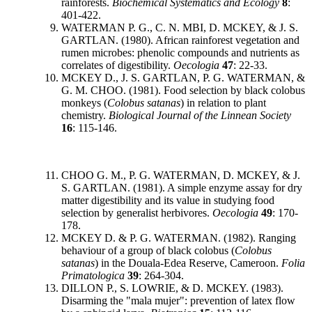
rainforests.
Biochemical Systematics and Ecology
8
:
401-422.
WATERMAN P. G., C. N. MBI, D. MCKEY, & J. S.
GARTLAN. (1980). African rainforest vegetation and
rumen microbes: phenolic compounds and nutrients as
correlates of digestibility.
Oecologia
47
: 22-33.
MCKEY D., J. S. GARTLAN, P. G. WATERMAN, &
G. M. CHOO. (1981). Food selection by black colobus
monkeys (
Colobus satanas
) in relation to plant
chemistry.
Biological Journal of the Linnean Society
16
: 115-146.
CHOO G. M., P. G. WATERMAN, D. MCKEY, & J.
S. GARTLAN. (1981). A simple enzyme assay for dry
matter digestibility and its value in studying food
selection by generalist herbivores.
Oecologia
49
: 170-
178.
MCKEY D. & P. G. WATERMAN. (1982). Ranging
behaviour of a group of black colobus (
Colobus
satanas
) in the Douala-Edea Reserve, Cameroon.
Folia
Primatologica
39
: 264-304.
DILLON P., S. LOWRIE, & D. MCKEY. (1983).
Disarming the "mala mujer": prevention of latex flow