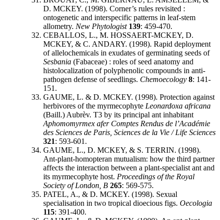
D. MCKEY. (1998). Corner’s rules revisited :
ontogenetic and interspecific patterns in leaf-stem
allometry.
New Phytologist
139
: 459-470.
CEBALLOS, L., M. HOSSAERT-MCKEY, D.
MCKEY, & C. ANDARY. (1998). Rapid deployment
of allelochemicals in exudates of germinating seeds of
Sesbania
(Fabaceae) : roles of seed anatomy and
histolocalization of polyphenolic compounds in anti-
pathogen defense of seedlings.
Chemoecology
8
: 141-
151.
GAUME, L. & D. MCKEY. (1998). Protection against
herbivores of the myrmecophyte
Leonardoxa africana
(Baill.) Aubrèv. T3 by its principal ant inhabitant
Aphomomyrmex afer
Comptes Rendus de l’Académie
des Sciences de Paris, Sciences de la Vie / Life Sciences
321
: 593-601.
GAUME, L., D. MCKEY, & S. TERRIN. (1998).
Ant-plant-homopteran mutualism: how the third partner
affects the interaction between a plant-specialist ant and
its myrmecophyte host.
Proceedings of the Royal
Society of London, B
265
: 569-575.
PATEL, A., & D. MCKEY. (1998). Sexual
specialisation in two tropical dioecious figs.
Oecologia
115
: 391-400.