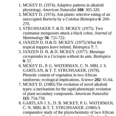
MCKEY D. (1974). Adaptive patterns in alkaloid
physiology.
American Naturalist
108
: 305-320.
MCKEY D. (1974). Ant-plants: selective eating of an
unoccupied
Barteria
by a
Colobus
Biotropica
6
: 269-
270.
STRUHSAKER T. & D. MCKEY. (1975). Two
cusimanse mongooses attack a black cobra.
Journal of
Mammalogy
56
: 721-722.
JANZEN D. H.& D. MCKEY. (1975).What the
tropical trappers leave behind.
Biotropica
7
: 7.
JANZEN D. H. & D. MCKEY. (1977).
Musanga
cecropioides
is a
Cecropia
without its ants.
Biotropica
9
: 57.
MCKEY D., P. G. WATERMAN, C. N. MBI, J. S.
GARTLAN, & T. T. STRUHSAKER. (1978).
Phenolic content of vegetation in two African
rainforests: ecological implications.
Science
202
: 61-64.
MCKEY D. (1980).The evolution of novel alkaloid
types: a mechanism for the rapid phenotypic evolution
of plant secondary compounds.
American Naturalist
115
: 754-759.
GARTLAN J. S., D. B. MCKEY, P. G. WATERMAN,
C. N. MBI, & T. T. STRUHSAKER. (1980) A
comparative study of the phytochemistry of two African