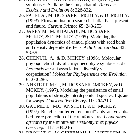
symbioses: Stalking the Chuyachaqui.
Trends in
Ecology and Evolution
8
: 326-332.
PATEL A., M. HOSSAERT-MCKEY, & D. MCKEY.
(1993). Ficus-pollinator research in India: Past, present
and future.
Current Science
65
: 243-253.
JARRY M., M. KHALADI, M. HOSSAERT-
MCKEY, & D. MCKEY. (1995). Modelling the
population dynamics of annual plants with seed bank
and density dependent effects.
Acta Biotheoretica
43
:
53-65.
CHENUIL, A., & D. MCKEY. (1996). Molecular
phylogenetic study of a myrmecophyte symbiosis: did
Leonardoxa
/ ant associations diversify via
cospeciation?
Molecular Phylogenetics and Evolution
6
: 270-286.
ANSTETT, M.C., M. HOSSAERT-MCKEY, & D.
MCKEY. (1997). Modeling the persistence of small
populations of strongly interdependent species: figs and
fig wasps.
Conservation Biology
11
: 204-213.
GAUME, L., M.C. ANSTETT, & D. MCKEY.
(1997). Benefits conferred by "timid" ants: active anti-
herbivore protection of the rainforest tree
Leonardoxa
africana
by the minute ant
Petalomyrmex phylax
.
Oecologia
112
: 209-216.
BROUAT, C., M. GIBERNAU, L. AMSELLEM, &