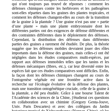
qui n'ont toujours pas trouvé de réponses : comment les
défenses chimiques contre les herbivores et les pathogènes
sont-elles réparties dans les graines des plantes tropicales, et
comment les défenses changent-elles au cours de la transition
de la graine à la plantule ? Une graine n'est pas une « partie
d’une plante » mais une plante embryonnaire dont les
différentes parties ont des exigences de défense différentes et
des contraintes différentes dans le déploiement des défenses.
Cependant, la distribution des défenses dans différentes
parties des graines a rarement été étudiée. De plus, la théorie
suggère que les défenses mobiles devraient jouer des rôles
importants dans la défense des graines, mais celles-ci ont été
négligées dans les études comparatives multi-espèces, par
rapport aux défenses immobiles telles que les tanins et les
défenses mécaniques (fibres, etc.), car leur diversité entre les
espèces fait que ces études comparatives sont difficiles. Enfin,
la façon dont les défenses chimiques changent au cours de
l'ontogenèse végétale est une frontière active dans la
recherche sur l'écologie évolutive de la défense des plantes,
mais une transition ontogénétique cruciale, celle de la graine à
la plantule, a été peu étudiée. Grâce à une bourse Talent de
l'Académie des sciences de la Chine, j'étudierai ces questions
en collaboration avec un chimiste (Gregory Genta-Jouve,
Univ. Paris Descartes) et avec des collègues du Jardin
botanique tropical de Xishuangbanna (Yunnan, Chine), où les