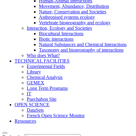
Human-Animal Interactions
Movement, Abundance, Distribution
Nature, Conservation and Societies
Anthropised systems ecology
Vertebrate biogeography and ecology
Interaction, Ecology and Societies
Biocultural Interactions
Biotic interactions
Natural Substances and Chemical Interactions
Taxonomy and biogeography of interactions
Who does What?
TECHNICAL FACILITIES
Experimental Fields
Library
Chemical Analysis
GEMEX
Long Term Programs
IT
Puechabon Site
OPEN SCIENCE
DataSets
French Open Science Monitor
Ressources