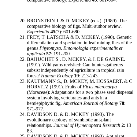
BRONSTEIN J. & D. MCKEY (eds.). (1989). The
comparative biology of figs. Multi-author review.
Experientia
45
(7): 601-680.
FREY, T. LATSCHA & D. MCKEY. (1990). Genetic
differentiation and speciation in leaf mining flies of the
genus
Phytomyza
.
Entomologia experimentalis et
applicata
57
: 191-200.
BAHUCHET S., D. MCKEY, & I. DE GARINE.
(1991). Wild yams revisited: Can hunter-gatherers
subsist independently of agriculture in tropical rain
forest?
Human Ecology
19
: 213-243.
KAUFMANN S., D. MCKEY, M. HOSSAERT, & C.
HORVITZ (1991). Fruits of
Ficus microcarpa
(Moraceae): Adaptations for a two-phase seed dispersal
system involving vertebrates and ants in a
hemiepiphytic fig.
American Journal of Botany
78
:
971-977.
DAVIDSON D. & D. MCKEY. (1993). The
evolutionary ecology of symbiotic ant-plant
relationships.
Journal of Hymenoptera Research
2
: 13-
83.
DAVIDSON D. & D. MCKEY. (1993). Ant-plant