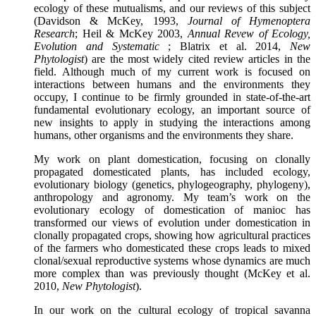
ecology of these mutualisms, and our reviews of this subject
(Davidson & McKey, 1993,
Journal of Hymenoptera
Research
; Heil & McKey 2003,
Annual Revew of Ecology,
Evolution and Systematic
; Blatrix et al. 2014,
New
Phytologist
) are the most widely cited review articles in the
field. Although much of my current work is focused on
interactions between humans and the environments they
occupy, I continue to be firmly grounded in state-of-the-art
fundamental evolutionary ecology, an important source of
new insights to apply in studying the interactions among
humans, other organisms and the environments they share.
My work on plant domestication, focusing on clonally
propagated domesticated plants, has included ecology,
evolutionary biology (genetics, phylogeography, phylogeny),
anthropology and agronomy. My team’s work on the
evolutionary ecology of domestication of manioc has
transformed our views of evolution under domestication in
clonally propagated crops, showing how agricultural practices
of the farmers who domesticated these crops leads to mixed
clonal/sexual reproductive systems whose dynamics are much
more complex than was previously thought (McKey et al.
2010,
New Phytologist
).
In our work on the cultural ecology of tropical savanna