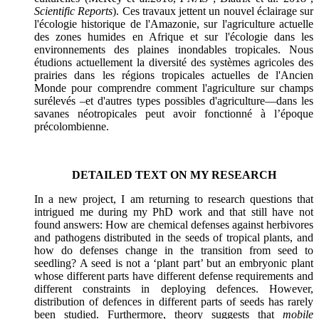
Scientific Reports
). Ces travaux jettent un nouvel éclairage sur
l'écologie historique de l'Amazonie, sur l'agriculture actuelle
des zones humides en Afrique et sur l'écologie dans les
environnements des plaines inondables tropicales. Nous
étudions actuellement la diversité des systèmes agricoles des
prairies dans les régions tropicales actuelles de l'Ancien
Monde pour comprendre comment l'agriculture sur champs
surélevés –et d'autres types possibles d'agriculture—dans les
savanes néotropicales peut avoir fonctionné à l’époque
précolombienne.
DETAILED TEXT ON MY RESEARCH
In a new project, I am returning to research questions that
intrigued me during my PhD work and that still have not
found answers: How are chemical defenses against herbivores
and pathogens distributed in the seeds of tropical plants, and
how do defenses change in the transition from seed to
seedling? A seed is not a ‘plant part’ but an embryonic plant
whose different parts have different defense requirements and
different constraints in deploying defences. However,
distribution of defences in different parts of seeds has rarely
been studied. Furthermore, theory suggests that
mobile