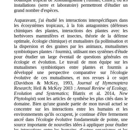
installations (serre et laboratoire) permettront d'étudier un
grand nombre d'espèces.
Auparavant, j'ai étudié les interactions interspécifiques dans
les écosystèmes tropicaux, à la fois antagonistes (défenses
chimiques des plantes, interactions des plantes avec les
herbivores mammifères et insectes, théorie de la défense
optimale, écologie chimique) et mutualistes (la pollinisation et
la dispersion et des graines par les animaux, mutualismes
symbiotiques plantes / fourmis), utilisant mes systèmes d'étude
pour étudier un large éventail de questions générales en
écologie et évolution. Le travail de mon équipe sur les
mutualismes symbiotiques entre plantes et fourmis a
développé une perspective comparative sur l'écologie
évolutive de ces mutualismes, et nos revues à ce sujet
(Davidson & McKey, 1993,
Journal of Hymenoptera
Research
; Heil & McKey 2003 ;
Annual Review of Ecology,
Evolution and Systematics
; Blatrix et al. 2014,
New
Phytologist
) sont les articles de synthèse les plus cités dans le
domaine. Bien qu'une grande partie de mon travail actuel se
concentre sur les interactions entre les humains et les
environnements qu'ils occupent, je continue d'être fermement
ancré dans l'écologie évolutive fondamentale de pointe, une
source importante de nouvelles idées à appliquer pour étudier
les interactions entre les humains, d'autres organismes et les