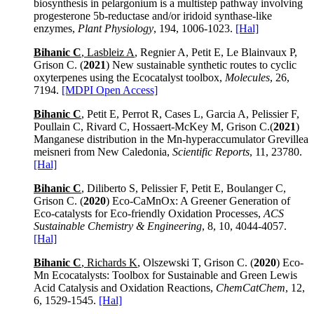
biosynthesis in pelargonium is a multistep pathway involving
progesterone 5b‑reductase and/or iridoid synthase-like
enzymes,
Plant Physiology
, 194, 1006-1023.
[Hal]
Bihanic C
, Lasbleiz A
, Regnier A, Petit E, Le Blainvaux P,
Grison C. (
2021
) New sustainable synthetic routes to cyclic
oxyterpenes using the Ecocatalyst toolbox,
Molecules
, 26,
7194.
[MDPI Open Access]
Bihanic C
, Petit E, Perrot R, Cases L, Garcia A, Pelissier F,
Poullain C, Rivard C, Hossaert-McKey M, Grison C.(
2021
)
Manganese distribution in the Mn-hyperaccumulator Grevillea
meisneri from New Caledonia,
Scientific Reports
, 11, 23780.
[Hal]
Bihanic C
, Diliberto S, Pelissier F, Petit E, Boulanger C,
Grison C. (
2020
) Eco-CaMnOx: A Greener Generation of
Eco-catalysts for Eco-friendly Oxidation Processes,
ACS
Sustainable Chemistry & Engineering
, 8, 10, 4044-4057.
[Hal]
Bihanic C
, Richards K
, Olszewski T, Grison C. (
2020
) Eco-
Mn Ecocatalysts: Toolbox for Sustainable and Green Lewis
Acid Catalysis and Oxidation Reactions,
ChemCatChem
, 12,
6, 1529-1545.
[Hal]