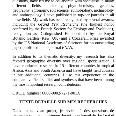
questions, have led me to collaborate with specialists in many
different fields, including phytochemistry, genetics,
geography, agronomy, soil science, ethnobiology, archaeology
and anthropology. I have published in top-tier journals in all
these fields. My work has been recognized by several awards,
including the
Grand Prix Recherche
(the highest honor
conferred by the French Society for Ecology and Evolution),
recognition as Distinguished Ethnobotanist by the Royal
Botanic Garden (Kew, UK) and a Cozzarelli Prize awarded
by the US National Academy of Sciences for an outstanding
paper published in the journal
PNAS
.
In addition to its thematic diversity, my research has also
favored geographic diversity over regional specialization. I
have conducted research in 15 different countries in tropical
Africa, Asia and South America and have taught field courses
in six additional countries. I use this experience in the
comparative field studies and syntheses that have been among
my most important research contributions.
ORCID number : 0000-0002-7271-901X
TEXTE DETAILLE SUR MES RECHERCHES
Dans un nouveau projet, je reviens à des questions de
recherche qui m'ont intriguée durant mon travail de doctorat et