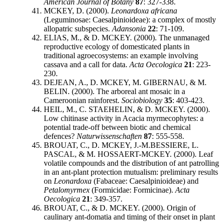
American Journal of Botany
87
: 327-338.
MCKEY, D. (2000).
Leonardoxa africana
(Leguminosae: Caesalpinioideae): a complex of mostly
allopatric subspecies.
Adansonia
22
: 71-109.
ELIAS, M., & D. MCKEY. (2000). The unmanaged
reproductive ecology of domesticated plants in
traditional agroecosystems: an example involving
cassava and a call for data.
Acta Oecologica
21
: 223-
230.
DEJEAN, A., D. MCKEY, M. GIBERNAU, & M.
BELIN. (2000). The arboreal ant mosaic in a
Cameroonian rainforest.
Sociobiology
35
: 403-423.
HEIL, M., C. STAEHELIN, & D. MCKEY. (2000).
Low chitinase activity in Acacia myrmecophytes: a
potential trade-off between biotic and chemical
defences?
Naturwissenschaften
87
: 555-558.
BROUAT, C., D. MCKEY, J.-M.BESSIERE, L.
PASCAL, & M. HOSSAERT-MCKEY. (2000). Leaf
volatile compounds and the distribution of ant patrolling
in an ant-plant protection mutualism: preliminary results
on
Leonardoxa
(Fabaceae: Caesalpinioideae) and
Petalomyrmex
(Formicidae: Formicinae).
Acta
Oecologica
21
: 349-357.
BROUAT, C., & D. MCKEY. (2000). Origin of
caulinary ant-domatia and timing of their onset in plant