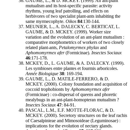
GAUME, L., & D. MCKEY. (1999). An ant-plant
mutualism and its host-specific parasite: activity
rhythms, young leaf patrolling, and effects on
herbivores of two specialist plant-ants inhabiting the
same myrmecophyte.
Oikos
84
:130-144.
MEUNIER, L., A. DALECKY, C. BERTICAT, L.
GAUME, & D. MCKEY. (1999). Worker size
variation and the evolution of an ant-plant mutualism :
comparative morphometrics of workers of two closely
related plant-ants,
Petalomyrmex phylax
and
Aphomomyrmex afer
(Formicinae).
Insectes Sociaux
46
:171-178.
MCKEY, D., L. GAUME, & A. DALECKY. (1999).
Les symbioses entre plantes et fourmis arboricoles.
Année Biologique
38
: 169-194.
GAUME, L., D. MATILE-FERRERO, & D.
MCKEY. (2000). Colony foundation and acquisition of
coccoid trophobionts by
Aphomomyrmex afer
(Formicinae) : co-dispersal of queens and phoretic
mealybugs in an ant-plant-homopteran mutualism ?
Insectes Sociaux
47
: 84-91.
PASCAL, L.M., E.F. MOTTE-FLORAC, & D.
MCKEY. (2000). Secretory structures on the leaf rachis
of Caesalpinieae and Mimosoideae (Leguminosae) :
implications for the evolution of nectary glands.