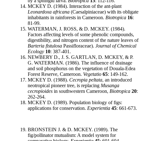
by a sphingid larva.
Biotropica
15
: 112-116.
MCKEY D. (1984). Interaction of the ant-plant
Leonardoxa africana
(Caesalpiniaceae) with its obligate
inhabitants in rainforests in Cameroon.
Biotropica
16
:
81-99.
WATERMAN, J. ROSS, & D. MCKEY. (1984).
Factors affecting levels of some phenolic compounds,
digestibility, and nitrogen content of the nature leaves of
Barteria fistulosa
Passifloraceae).
Journal of Chemical
Ecology
10
: 387-401.
NEWBERY D., J. S. GARTLAN, D. MCKEY, & P.
G. WATERMAN. (1986). The influence of drainage
and soil phosphorus on the vegetation of Douala-Edea
Forest Reserve, Cameroon.
Vegetatio
65
: 149-162.
MCKEY D. (1988).
Cecropia peltata
, an introduced
neotropical pioneer tree, is replacing
Musanga
cecropioides
in southwestern Cameroon,
Biotropica
20
:
262-264.
MCKEY D. (1989). Population biology of figs:
applications for conservation.
Experientia
45
: 661-673.
BRONSTEIN J. & D. MCKEY. (1989). The
fig/pollinator mutualism: A model system for
comparative biology.
Experientia
45
: 601-604.