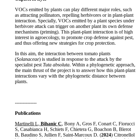
VOCs emitted by plants can play different major roles, such
as attracting pollinators, repelling herbivores or in plant-plant
interaction. Specially, VOCs emitted by a plant species under
herbivore attack can trigger on another plant its own defense
mechanisms (priming). This plant-plant interaction is of high
interest in agroecology, to promote crop defense against pest,
and thus offering new strategies for crop protection.
In this aim, the interaction between tomato plants
(
Solanaceae
) is studied in response to the attack by the
specialist pest
Tuta absoluta
. Within a phylogenetic approach,
the main thrust of the project is to answer how this plant-plant
interactions vary with the phylogenetic distance between
plants.
--------------
Publications
Martinelli L,
Bihanic C
, Bony A, Gros F, Conart C, Fiorucci
S, Casabianca H, Schiets F, Chietera G, Boachon B, Blerot
B, Baudino S, Jullien F, Saint-Marcoux D. (
2024
) Citronellol